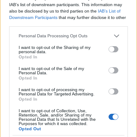
Questa situazione è l’epilogo di anni di politiche
IAB’s list of downstream participants. This information may
economiche inadeguate e di una riforma del sistema
also be disclosed by us to third parties on the
IAB’s List of
creditizio che, nonostante le promesse, stenta a
Downstream Participants
that may further disclose it to other
realizzarsi. E mentre il governo discute su leggi
third parties.
vaghe e proposte insoddisfacenti, il dramma
Please note that this website/app uses one or more Google
Personal Data Processing Opt Outs
quotidiano degli italiani si aggrava. Che futuro ci
services and may gather and store information including but
not limited to your visit or usage behaviour. You may click to
I want to opt-out of the Sharing of my
aspetta se le istituzioni non alzeranno il velo su
personal data.
grant or deny consent to Google and its third-party tags to
questa emergenza sociale?
Opted In
use your data for below specified purposes in below Google
consent section.
I want to opt-out of the Sale of my
In questo contesto, le istituzioni devono interrogarsi:
Personal Data.
hanno davvero gli strumenti per combattere questa
Opted In
piaga? O siamo destinati a una spirale di sofferenza
I want to opt-out of processing my
perenne? La questione non è più rimandabile: senza
Personal Data for Targeted Advertising.
Opted In
azioni concrete, il rischio è di vedere crescere il
numero di vittime di un sistema che si dimostra
I want to opt-out of Collection, Use,
Retention, Sale, and/or Sharing of my
sempre più ingiusto e oppressivo.
Personal Data that Is Unrelated with the
Purposes for which it was collected.
Opted Out
Precedente
Successiva