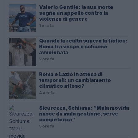
Valerio Gentile: la sua morte
segna un appello contro la
violenza di genere
1 ora fa
Quando la realtà supera la fiction:
Roma tra vespe e schiuma
avvelenata
2 ore fa
Roma e Lazio in attesa di
temporali: un cambiamento
climatico atteso?
4 ore fa
Sicurezza, Schiuma: “Mala movida
nasce da mala gestione, serve
competenza”
5 ore fa