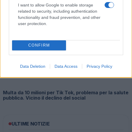
I want to allow Google to enable storage
related to security, including authentication
functionality and fraud prevention, and other
user protection.
Dolori alla spalla e rimedi, le protesi diventano
sempre più custom made
CONFIRM
Data Deletion
Data Access
Privacy Policy
Multa da 10 milioni per Tik Tok, problema per la salute
pubblica. Vicino il declino del social
ULTIME NOTIZIE