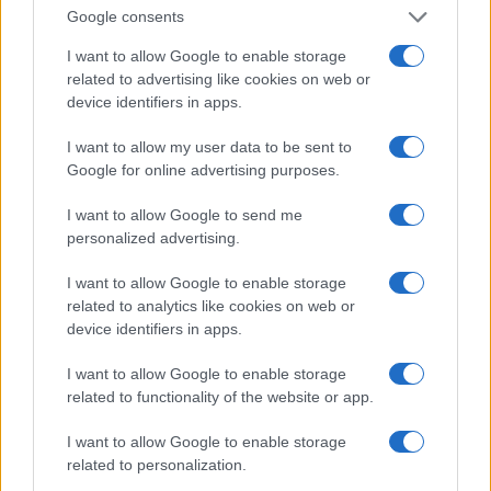
Minacce sui social:
Ponza e il
Google consents
la parola al
Fantasma della
I want to allow Google to enable storage
senatore Malan,
Violenza Giovanile:
related to advertising like cookies on web or
ma il sistema
Chi Protegge la
device identifiers in apps.
regge?
Serenità dell’Isola?
I want to allow my user data to be sent to
Google for online advertising purposes.
Tag:
crisi economica
Roma
usura
I want to allow Google to send me
personalized advertising.
ARTICOLI CORRELATI
I want to allow Google to enable storage
related to analytics like cookies on web or
device identifiers in apps.
I want to allow Google to enable storage
related to functionality of the website or app.
I want to allow Google to enable storage
Roma sotto attacco: la ‘ndrangheta e il suo primo
‘locale’
related to personalization.