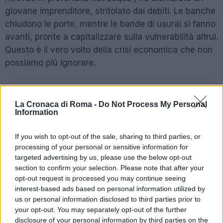
giovane imprenditore, stritolato dai debiti. Le banche
chiudono le porte, mentre le bande di usurai si fanno
avanti, pronte a capitalizzare sulla vulnerabilità altrui.
Questo è il vero volto della crisi economica che non
possiamo più ignorare.
POTREBBE INTERESSARTI
La Cronaca di Roma -
Do Not Process My Personal
Information
Roma sotto attacco: la
‘ndrangheta e il suo primo
If you wish to opt-out of the sale, sharing to third parties, or
‘locale’
processing of your personal or sensitive information for
4 mesi fa
targeted advertising by us, please use the below opt-out
Dolori alla spalla e rimedi, le
section to confirm your selection. Please note that after your
protesi diventano sempre più
opt-out request is processed you may continue seeing
custom made
interest-based ads based on personal information utilized by
2 anni fa
us or personal information disclosed to third parties prior to
your opt-out. You may separately opt-out of the further
disclosure of your personal information by third parties on the