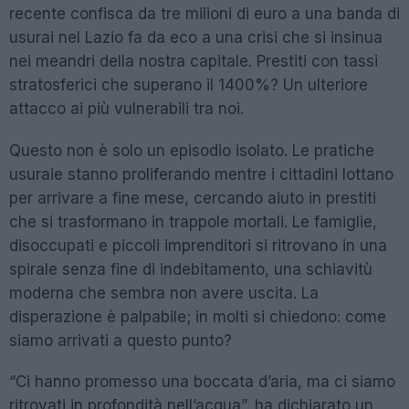
recente confisca da tre milioni di euro a una banda di
usurai nel Lazio fa da eco a una crisi che si insinua
nei meandri della nostra capitale. Prestiti con tassi
stratosferici che superano il 1400%? Un ulteriore
attacco ai più vulnerabili tra noi.
Questo non è solo un episodio isolato. Le pratiche
usuraie stanno proliferando mentre i cittadini lottano
per arrivare a fine mese, cercando aiuto in prestiti
che si trasformano in trappole mortali. Le famiglie,
disoccupati e piccoli imprenditori si ritrovano in una
spirale senza fine di indebitamento, una schiavitù
moderna che sembra non avere uscita. La
disperazione è palpabile; in molti si chiedono: come
siamo arrivati a questo punto?
“Ci hanno promesso una boccata d’aria, ma ci siamo
ritrovati in profondità nell’acqua”, ha dichiarato un