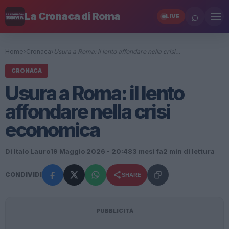
⌕
La Cronaca di Roma
LIVE
Home
›
Cronaca
›
Usura a Roma: il lento affondare nella crisi…
CRONACA
Usura a Roma: il lento
affondare nella crisi
economica
Di Italo Lauro
19 Maggio 2026 - 20:48
3 mesi fa
2 min di lettura
CONDIVIDI
SHARE
PUBBLICITÀ