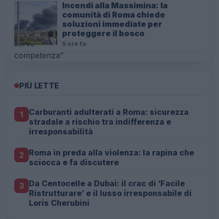
Incendi alla Massimina: la
comunità di Roma chiede
soluzioni immediate per
proteggere il bosco
5 ore fa
PIÙ LETTE
Carburanti adulterati a Roma: sicurezza
1
stradale a rischio tra indifferenza e
irresponsabilità
Roma in preda alla violenza: la rapina che
2
sciocca e fa discutere
Da Centocelle a Dubai: il crac di ‘Facile
3
Ristrutturare’ e il lusso irresponsabile di
Loris Cherubini