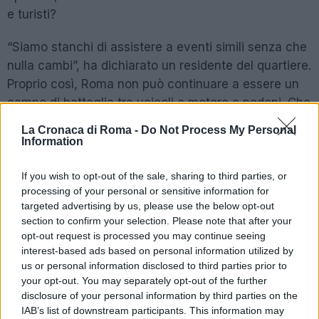
e turisti?
“Siamo stanchi di assistere a eventi simili senza che
nulla cambi”, ha dichiarato un residente del quartiere.
Proprio così, Roma non può continuare a essere un
campo di battaglia tra veicoli a motore e pedoni. Che
il fatto ci serva come un campanello d’allarme: è ora
La Cronaca di Roma -
Do Not Process My Personal
di chiedere misure più incisive nei controlli e nella
Information
pianificazione del traffico. Le istituzioni che
dovrebbero garantire la sicurezza stradale devono
If you wish to opt-out of the sale, sharing to third parties, or
processing of your personal or sensitive information for
mettere in campo soluzioni reali per prevenire
targeted advertising by us, please use the below opt-out
incidenti futuri.
section to confirm your selection. Please note that after your
opt-out request is processed you may continue seeing
interest-based ads based on personal information utilized by
POTREBBE INTERESSARTI
us or personal information disclosed to third parties prior to
your opt-out. You may separately opt-out of the further
Roma sotto attacco: la
disclosure of your personal information by third parties on the
‘ndrangheta e il suo primo
IAB’s list of downstream participants. This information may