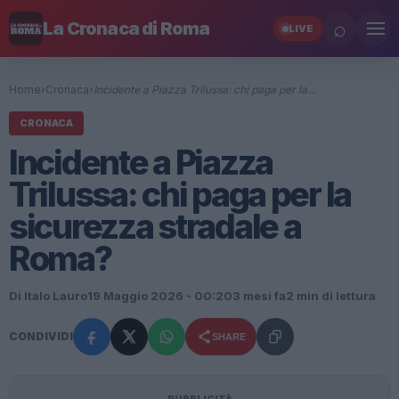
⌕
La Cronaca di Roma
LIVE
Home
›
Cronaca
›
Incidente a Piazza Trilussa: chi paga per la…
CRONACA
Incidente a Piazza
Trilussa: chi paga per la
sicurezza stradale a
Roma?
Di Italo Lauro
19 Maggio 2026 - 00:20
3 mesi fa
2 min di lettura
CONDIVIDI
SHARE