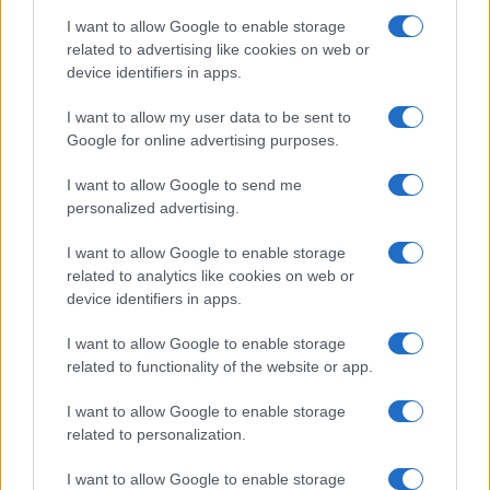
truffaldine: Roma è
svela il marcio a
I want to allow Google to enable storage
un campo di
cielo aperto della
battaglia per la
related to advertising like cookies on web or
criminalità
sicurezza?
device identifiers in apps.
I want to allow my user data to be sent to
Tag:
Google for online advertising purposes.
Incidente
Roma
Sicurezza Stradale
I want to allow Google to send me
personalized advertising.
ARTICOLI CORRELATI
I want to allow Google to enable storage
related to analytics like cookies on web or
device identifiers in apps.
I want to allow Google to enable storage
related to functionality of the website or app.
Roma sotto attacco: la ‘ndrangheta e il suo primo
I want to allow Google to enable storage
‘locale’
related to personalization.
I want to allow Google to enable storage