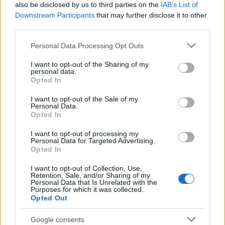
‘locale’
also be disclosed by us to third parties on the
IAB’s List of
4 mesi fa
Downstream Participants
that may further disclose it to other
Dolori alla spalla e rimedi, le
third parties.
protesi diventano sempre più
Please note that this website/app uses one or more Google
custom made
Personal Data Processing Opt Outs
services and may gather and store information including but
2 anni fa
not limited to your visit or usage behaviour. You may click to
I want to opt-out of the Sharing of my
personal data.
grant or deny consent to Google and its third-party tags to
Opted In
use your data for below specified purposes in below Google
In un contesto così complesso, la responsabilità non
consent section.
I want to opt-out of the Sale of my
può ricadere solo sui conducenti. Ciò che serve è un
Personal Data.
intervento strutturale da parte della politica, un
Opted In
impegno concreto per rendere le nostre strade più
I want to opt-out of processing my
sicure. La domanda è: chi si assumerà questa
Personal Data for Targeted Advertising.
Opted In
responsabilità? O continueremo a vivere nella paura
di inciampare in un nuovo dramma? La sicurezza
I want to opt-out of Collection, Use,
Retention, Sale, and/or Sharing of my
stradale è un diritto, non un lusso.
Personal Data that Is Unrelated with the
Purposes for which it was collected.
Opted Out
Successiva
Precedente
Le tre campanelle
Google consents
Ostia: il blitz che