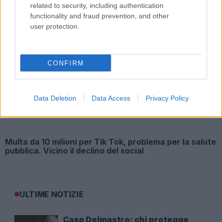
related to security, including authentication
functionality and fraud prevention, and other
user protection.
Dolori alla spalla e rimedi, le protesi diventano
sempre più custom made
CONFIRM
Data Deletion
Data Access
Privacy Policy
Multa da 10 milioni per Tik Tok, problema per la salute
pubblica. Vicino il declino del social
ULTIME NOTIZIE
Caso Delmastro: chi protegge