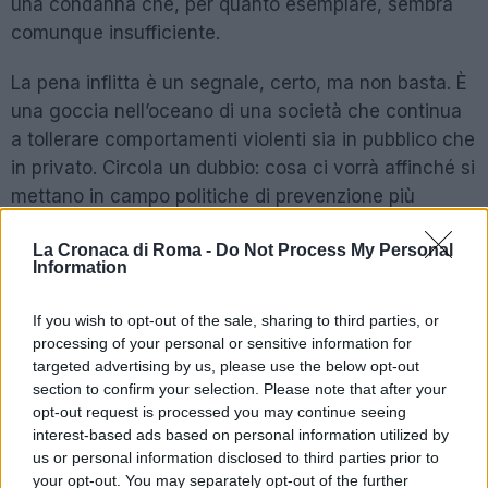
una condanna che, per quanto esemplare, sembra
comunque insufficiente.
La pena inflitta è un segnale, certo, ma non basta. È
una goccia nell’oceano di una società che continua
a tollerare comportamenti violenti sia in pubblico che
in privato. Circola un dubbio: cosa ci vorrà affinché si
mettano in campo politiche di prevenzione più
efficaci? E ancora, come possiamo garantire che
La Cronaca di Roma -
Do Not Process My Personal
episodi del genere non diventino un’orrenda
Information
normalità?
If you wish to opt-out of the sale, sharing to third parties, or
processing of your personal or sensitive information for
POTREBBE INTERESSARTI
targeted advertising by us, please use the below opt-out
section to confirm your selection. Please note that after your
Violenza e Razismo a Roma: La
opt-out request is processed you may continue seeing
Sparatoria di Trastevere È Solo
interest-based ads based on personal information utilized by
La Punta dell’Iceberg?
us or personal information disclosed to third parties prior to
3 settimane fa
your opt-out. You may separately opt-out of the further