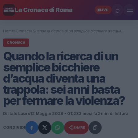
⌕
La Cronaca di Roma
LIVE
Home
›
Cronaca
›
Quando la ricerca di un semplice bicchiere d’acqua…
CRONACA
Quando la ricerca di un
semplice bicchiere
d’acqua diventa una
trappola: sei anni basta
per fermare la violenza?
Di Italo Lauro
12 Maggio 2026 - 01:28
3 mesi fa
2 min di lettura
CONDIVIDI
SHARE