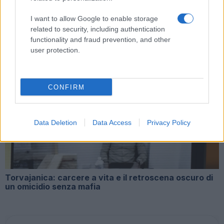
Trastevere È Solo La Punta dell’Iceberg?
I want to allow Google to enable storage
related to security, including authentication
functionality and fraud prevention, and other
user protection.
CONFIRM
Roma in allerta: attimi di panico in un bar, la violenza
torna a colpire
Data Deletion
Data Access
Privacy Policy
Torvajanica: carcere a vita e il retroscena oscuro di
un omicidio senza mafia