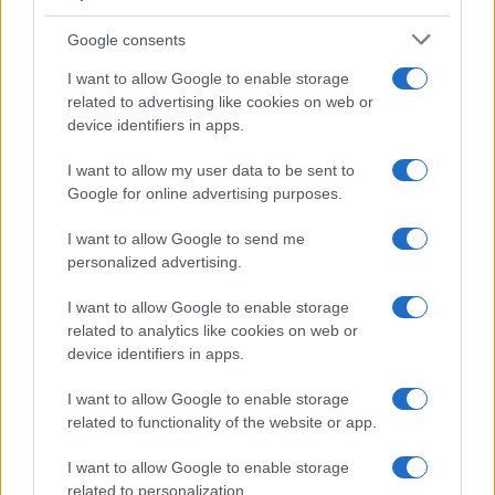
Precedente
Successiva
Ponzano Romano,
Google consents
Kaufman e il
il dramma
potere di scelta:
I want to allow Google to enable storage
silenzioso dei
giustizia o
related to advertising like cookies on web or
husky: un
strumento di
device identifiers in apps.
allevamento lager
manipolazione?
da chiudere subito
I want to allow my user data to be sent to
Google for online advertising purposes.
Tag:
diritti delle donne
Giustizia
violenza
I want to allow Google to send me
personalized advertising.
ARTICOLI CORRELATI
I want to allow Google to enable storage
related to analytics like cookies on web or
device identifiers in apps.
I want to allow Google to enable storage
related to functionality of the website or app.
I want to allow Google to enable storage
related to personalization.
Violenza e Razismo a Roma: La Sparatoria di