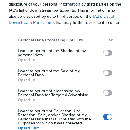
Roma in allerta: attimi di panico in
disclosure of your personal information by third parties on the
un bar, la violenza torna a colpire
IAB’s list of downstream participants. This information may
2 settimane fa
also be disclosed by us to third parties on the
IAB’s List of
Downstream Participants
that may further disclose it to other
third parties.
La condanna di sei anni potrebbe essere vista come
Please note that this website/app uses one or more Google
Personal Data Processing Opt Outs
un passo avanti nella lotta contro la violenza di
services and may gather and store information including but
genere, ma non risolve il problema alla radice. È ora
not limited to your visit or usage behaviour. You may click to
I want to opt-out of the Sharing of my
personal data.
che iniziamo a chiederci in quale misura la società è
grant or deny consent to Google and its third-party tags to
Opted In
use your data for below specified purposes in below Google
pronta a sostenere le vittime e a combattere contro
consent section.
I want to opt-out of the Sale of my
le dinamiche di potere che alimentano questo
Personal Data.
fenomeno. La verità è che ogni atto di violenza,
Opted In
anche quello che può sembrare piccolo, danneggia il
I want to opt-out of processing my
tessuto della nostra comunità. Riflessioni che ci
Personal Data for Targeted Advertising.
Opted In
devono portare a un’azione collettiva, ma la
domanda resta: basterà il carcere a fermare una
I want to opt-out of Collection, Use,
Retention, Sale, and/or Sharing of my
cultura così radicata?
Personal Data that Is Unrelated with the
Purposes for which it was collected.
Opted Out