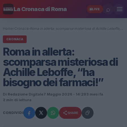
⌕
La Cronaca di Roma
LIVE
Home
›
Cronaca
›
Roma in allerta: scomparsa misteriosa di Achille Leboffe,…
CRONACA
Roma in allerta:
scomparsa misteriosa di
Achille Leboffe, “ha
bisogno dei farmaci!”
Di Redazione Digitale
7 Maggio 2026 - 14:28
3 mesi fa
2 min di lettura
CONDIVIDI
SHARE