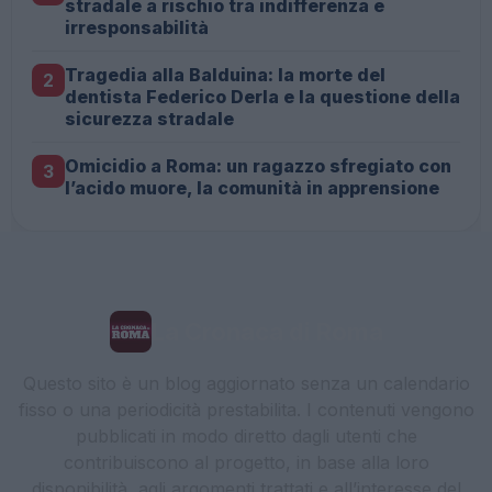
stradale a rischio tra indifferenza e
irresponsabilità
Tragedia alla Balduina: la morte del
2
dentista Federico Derla e la questione della
sicurezza stradale
Omicidio a Roma: un ragazzo sfregiato con
3
l’acido muore, la comunità in apprensione
La Cronaca di Roma
Questo sito è un blog aggiornato senza un calendario
fisso o una periodicità prestabilita. I contenuti vengono
pubblicati in modo diretto dagli utenti che
contribuiscono al progetto, in base alla loro
disponibilità, agli argomenti trattati e all’interesse del