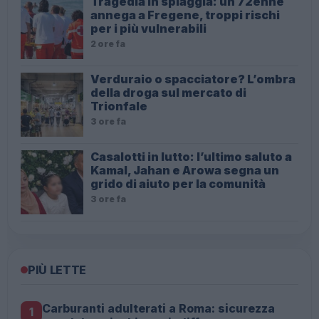
Tragedia in spiaggia: un 72enne
annega a Fregene, troppi rischi
per i più vulnerabili
2 ore fa
Verduraio o spacciatore? L’ombra
della droga sul mercato di
Trionfale
3 ore fa
Casalotti in lutto: l’ultimo saluto a
Kamal, Jahan e Arowa segna un
grido di aiuto per la comunità
3 ore fa
PIÙ LETTE
Carburanti adulterati a Roma: sicurezza
1