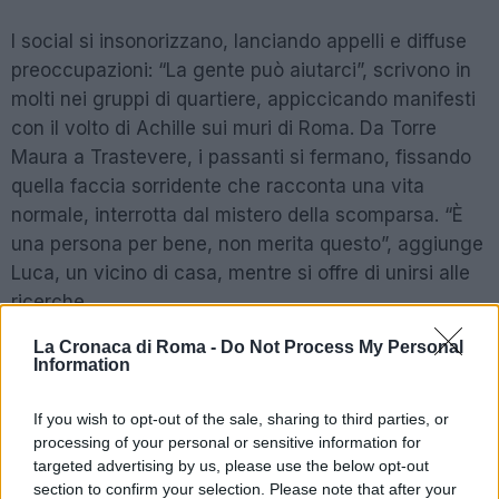
I social si insonorizzano, lanciando appelli e diffuse
preoccupazioni: “La gente può aiutarci”, scrivono in
molti nei gruppi di quartiere, appiccicando manifesti
con il volto di Achille sui muri di Roma. Da Torre
Maura a Trastevere, i passanti si fermano, fissando
quella faccia sorridente che racconta una vita
normale, interrotta dal mistero della scomparsa. “È
una persona per bene, non merita questo”, aggiunge
Luca, un vicino di casa, mentre si offre di unirsi alle
ricerche.
La Cronaca di Roma -
Do Not Process My Personal
Information
POTREBBE INTERESSARTI
If you wish to opt-out of the sale, sharing to third parties, or
ULTIM’ORA – Coronavirus, fine
processing of your personal or sensitive information for
dello stop della Costa Smeralda a
targeted advertising by us, please use the below opt-out
Civitavecchia
section to confirm your selection. Please note that after your
7 anni fa