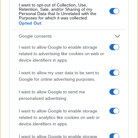
proprio in questa sospensione dolorosa, ci sorge una
I want to opt-out of Collection, Use,
Retention, Sale, and/or Sharing of my
domanda: quanti Achille ci sono ancora in giro,
Personal Data that Is Unrelated with the
Purposes for which it was collected.
invisibili, disperati? Chi sono le stelle che brillano in
Opted Out
mezzo a tutta questa oscurità? La risposta è forse
Google consents
più vicina di quanto pensiamo, ma chi sarà pronto a
cercarla?
I want to allow Google to enable storage
related to advertising like cookies on web or
Fonte
device identifiers in apps.
I want to allow my user data to be sent to
Successiva
Google for online advertising purposes.
Precedente
Villa Borghese: il
Rina Bussone e il
set del
I want to allow Google to send me
mestiere della
commissario
verità: cosa ci
personalized advertising.
Buonvino svela
insegna l’omicidio
nuovi misteri a
Diabolik
I want to allow Google to enable storage
Roma
related to analytics like cookies on web or
device identifiers in apps.
I want to allow Google to enable storage