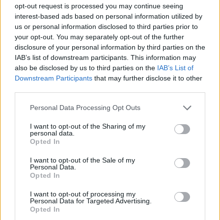
opt-out request is processed you may continue seeing
ORA LEGALE – Questa notte
interest-based ads based on personal information utilized by
cambierà l’ora
us or personal information disclosed to third parties prior to
6 anni fa
your opt-out. You may separately opt-out of the further
disclosure of your personal information by third parties on the
IAB’s list of downstream participants. This information may
Le autorità si stanno mobilitando per rintracciare
also be disclosed by us to third parties on the
IAB’s List of
Achille, ma la paura cresce di ora in ora. Sui volti dei
Downstream Participants
that may further disclose it to other
third parties.
residenti, il rassegnato scetticismo si interseca con
la speranza, come se la capitale potesse riservare a
Please note that this website/app uses one or more Google
Personal Data Processing Opt Outs
ognuno dei suoi cittadini un destino imprevisto. Chi si
services and may gather and store information including but
not limited to your visit or usage behaviour. You may click to
I want to opt-out of the Sharing of my
rende conto della fragilità del tessuto urbano non
personal data.
grant or deny consent to Google and its third-party tags to
può non interrogarsi su quanto si può fare, davvero,
Opted In
use your data for below specified purposes in below Google
per proteggere i più vulnerabili.
consent section.
I want to opt-out of the Sale of my
Personal Data.
Opted In
L’inquietudine avvolge Roma come un manto: la
scomparsa di Achille non è solo una tragedia
I want to opt-out of processing my
Personal Data for Targeted Advertising.
personale, ma un monito collettivo. La città è piena
Opted In
di angoli bui e storie non raccontate, ma stavolta,