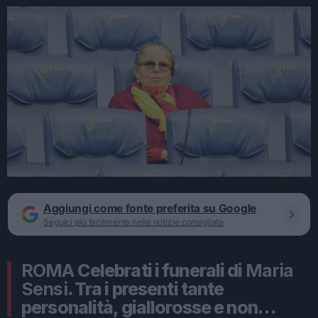
Aggiungi come fonte preferita su Google
Seguici più facilmente nelle notizie consigliate
ROMA
Celebrati i funerali di
Maria
Sensi
. Tra i presenti tante
personalità, giallorosse e non…