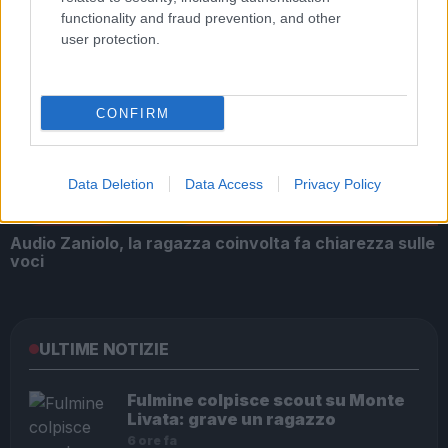
functionality and fraud prevention, and other
user protection.
Alla Galleria Giovanni XXIII arriva l’autovelox. Multe
per chi supera il limite. Dal 30 marzo
CONFIRM
Data Deletion
Data Access
Privacy Policy
Audio Zaniolo, la ragazza coinvolta fa chiarezza sulle
voci
ULTIME NOTIZIE
Fulmine colpisce scout su Monte
Livata: grave un ragazzo
6 ore fa