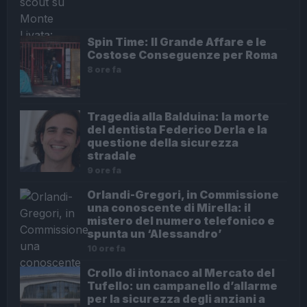
Spin Time: Il Grande Affare e le
Costose Conseguenze per Roma
8 ore fa
Tragedia alla Balduina: la morte
del dentista Federico Derla e la
questione della sicurezza
stradale
9 ore fa
Orlandi-Gregori, in Commissione
una conoscente di Mirella: il
mistero del numero telefonico e
spunta un ‘Alessandro’
10 ore fa
Crollo di intonaco al Mercato del
Tufello: un campanello d’allarme
per la sicurezza degli anziani a