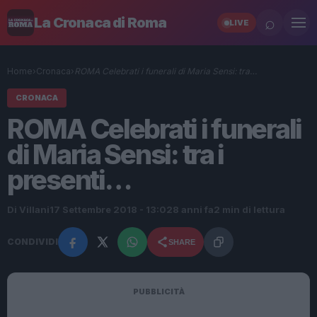
⌕
La Cronaca di Roma
LIVE
Home
›
Cronaca
›
ROMA Celebrati i funerali di Maria Sensi: tra…
CRONACA
ROMA Celebrati i funerali
di Maria Sensi: tra i
presenti…
Di Villani
17 Settembre 2018 - 13:02
8 anni fa
2 min di lettura
CONDIVIDI
SHARE
PUBBLICITÀ