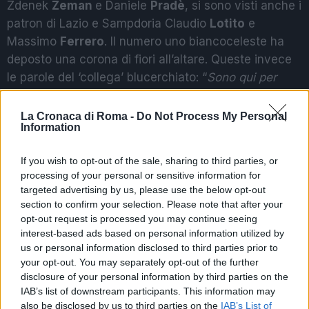
Zdenek
Zeman
e Daniele
Pradè
, si sono visti anche i
patron di Lazio e Sampdoria Claudio
Lotito
e
Massimo
Ferrero
. Il numero uno biancoceleste ha
deposto una corona di fiori all’altare. Queste invece
le parole del ‘collega’ blucerchiato: “
Sono qui per
essere vicino alla famiglia Sensi per la quale nutro da
sempre profondo rispetto. Sono molto arrabbiato con
La Cronaca di Roma -
Do Not Process My Personal
Information
i romanisti. Maria avrebbe meritato una piazza piena,
visto che i Sensi hanno regalato uno Scudetto alla
If you wish to opt-out of the sale, sharing to third parties, or
Roma
“.
processing of your personal or sensitive information for
targeted advertising by us, please use the below opt-out
section to confirm your selection. Please note that after your
POTREBBE INTERESSARTI
opt-out request is processed you may continue seeing
interest-based ads based on personal information utilized by
Christmas World a Roma, la
us or personal information disclosed to third parties prior to
Capitale ospiterà il villaggio
your opt-out. You may separately opt-out of the further
natalizio più grande d’Europa
disclosure of your personal information by third parties on the
4 anni fa
IAB’s list of downstream participants. This information may
Alla Galleria Giovanni XXIII arriva
also be disclosed by us to third parties on the
IAB’s List of