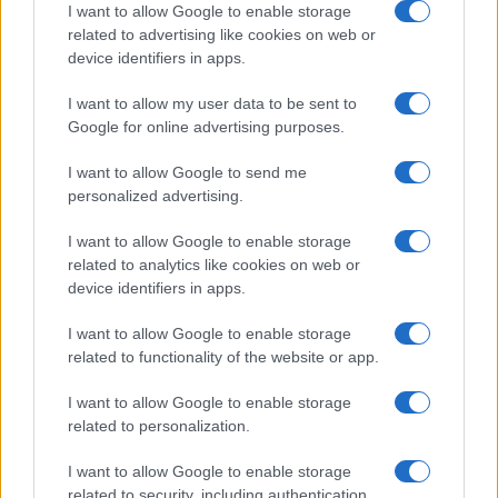
I want to allow Google to enable storage
assegnazioni delle
chitarrista
related to advertising like cookies on web or
case popolari, 6
ricoverato in gravi
arresti
condizioni
device identifiers in apps.
I want to allow my user data to be sent to
Google for online advertising purposes.
I want to allow Google to send me
ARTICOLI CORRELATI
personalized advertising.
I want to allow Google to enable storage
related to analytics like cookies on web or
device identifiers in apps.
I want to allow Google to enable storage
related to functionality of the website or app.
Christmas World a Roma, la Capitale ospiterà il
villaggio natalizio più grande d’Europa
I want to allow Google to enable storage
related to personalization.
I want to allow Google to enable storage
related to security, including authentication