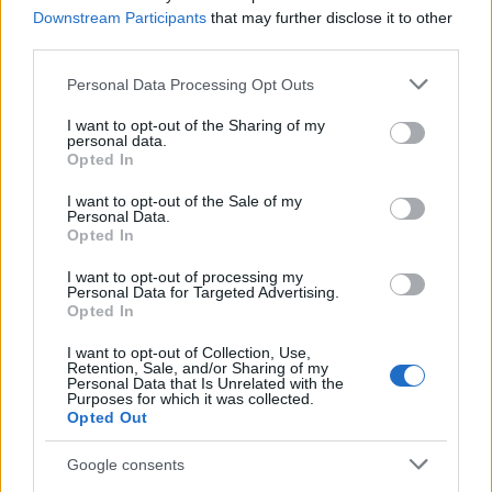
l’autovelox. Multe per chi supera
Downstream Participants
that may further disclose it to other
il limite. Dal 30 marzo
third parties.
3 anni fa
Please note that this website/app uses one or more Google
Personal Data Processing Opt Outs
services and may gather and store information including but
not limited to your visit or usage behaviour. You may click to
I want to opt-out of the Sharing of my
In prima fila ovviamente
Rosella
, figlia di Maria e
personal data.
grant or deny consent to Google and its third-party tags to
Franco: “
Era una grande donna,
– ha detto prima di
Opted In
use your data for below specified purposes in below Google
entrare in chiesa –
una moglie ed una madre
consent section.
I want to opt-out of the Sale of my
meravigliosa. Era fiera di essere romana, romanista.
Personal Data.
Opted In
Era l’equilibrio di papà, di tutti. Anche in ospedale
seguiva la Roma, ci teneva. Porteremo avanti il suo
I want to opt-out of processing my
Personal Data for Targeted Advertising.
ricordo, ci teneva molto alla donazione del sangue
“.
Opted In
LEGGI ANCHE GLI ARRESTI PER LE CASE POPOLARI
I want to opt-out of Collection, Use,
Retention, Sale, and/or Sharing of my
Personal Data that Is Unrelated with the
LASCIACI UN LIKE SU FACEBOOK
Purposes for which it was collected.
Opted Out
Precedente
Successiva
Google consents
Corruzione nelle
Negramaro il