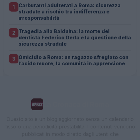
Carburanti adulterati a Roma: sicurezza
1
stradale a rischio tra indifferenza e
irresponsabilità
Tragedia alla Balduina: la morte del
2
dentista Federico Derla e la questione della
sicurezza stradale
Omicidio a Roma: un ragazzo sfregiato con
3
l’acido muore, la comunità in apprensione
La Cronaca di Roma
Questo sito è un blog aggiornato senza un calendario
fisso o una periodicità prestabilita. I contenuti vengono
pubblicati in modo diretto dagli utenti che