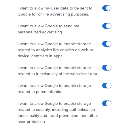
ARTICOLI CORRELATI
I want to allow my user data to be sent to
Google for online advertising purposes.
I want to allow Google to send me
personalized advertising.
I want to allow Google to enable storage
related to analytics like cookies on web or
device identifiers in apps.
Christmas World a Roma, la Capitale ospiterà il
villaggio natalizio più grande d’Europa
I want to allow Google to enable storage
related to functionality of the website or app.
I want to allow Google to enable storage
related to personalization.
I want to allow Google to enable storage
Alla Galleria Giovanni XXIII arriva l’autovelox. Multe
related to security, including authentication
per chi supera il limite. Dal 30 marzo
functionality and fraud prevention, and other
user protection.