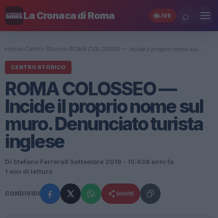
⌕
La Cronaca di Roma
LIVE
Home
›
Centro Storico
›
ROMA COLOSSEO — Incide il proprio nome sul…
CENTRO STORICO
ROMA COLOSSEO —
Incide il proprio nome sul
muro. Denunciato turista
inglese
Di Stefano Ferrera
8 Settembre 2018 - 15:43
8 anni fa
1 min di lettura
CONDIVIDI
SHARE