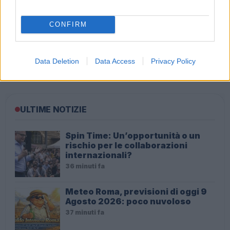
CONFIRM
Audio Zaniolo, la ragazza coinvolta fa chiarezza sulle
Data Deletion
Data Access
Privacy Policy
voci
ULTIME NOTIZIE
Spin Time: Un’opportunità o un
rischio per le collaborazioni
internazionali?
36 minuti fa
Meteo Roma, previsioni di oggi 9
Agosto 2026: poco nuvoloso
37 minuti fa