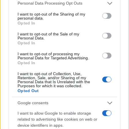
Please note that this website/app uses one or more Google
Personal Data Processing Opt Outs
4 anni fa
services and may gather and store information including but
Alla Galleria Giovanni XXIII arriva
not limited to your visit or usage behaviour. You may click to
I want to opt-out of the Sharing of my
l’autovelox. Multe per chi supera
personal data.
grant or deny consent to Google and its third-party tags to
il limite. Dal 30 marzo
Opted In
use your data for below specified purposes in below Google
3 anni fa
consent section.
I want to opt-out of the Sale of my
Personal Data.
Opted In
SEGUICI SU FACEBOOK
I want to opt-out of processing my
Personal Data for Targeted Advertising.
Opted In
I want to opt-out of Collection, Use,
Precedente
Retention, Sale, and/or Sharing of my
Successiva
Personal Data that Is Unrelated with the
NEMI Chiuso il
FESTA MADONNA
Purposes for which it was collected.
ponte sulla via
DELLE GRAZIE
Opted Out
Nemorense: ecco
MANZIANA – Il
le conseguenze
programma
Google consents
per la città
I want to allow Google to enable storage
related to advertising like cookies on web or
device identifiers in apps.