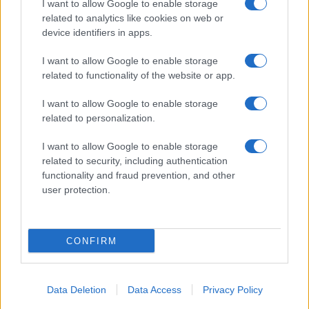
I want to allow Google to enable storage
ROMA Scuole
FROSINONE
related to analytics like cookies on web or
d’arte e dei
SAMPDORIA –
device identifiers in apps.
mestieri: al via i
Ciociari schiantati
primi corsi
dalla Doria
I want to allow Google to enable storage
related to functionality of the website or app.
Tag:
Autobus
cantiere
Tram
I want to allow Google to enable storage
related to personalization.
I want to allow Google to enable storage
ARTICOLI CORRELATI
related to security, including authentication
functionality and fraud prevention, and other
user protection.
CONFIRM
+ Bus x Roma? A Valle Aurelia residenti appiedati
Data Deletion
Data Access
Privacy Policy