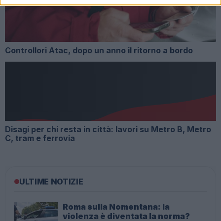
Controllori Atac, dopo un anno il ritorno a bordo
Disagi per chi resta in città: lavori su Metro B, Metro
C, tram e ferrovia
ULTIME NOTIZIE
Roma sulla Nomentana: la
violenza è diventata la norma?