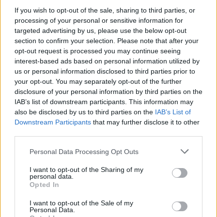
If you wish to opt-out of the sale, sharing to third parties, or
LA NUOVA VIABILITA’ DEI BUS
processing of your personal or sensitive information for
targeted advertising by us, please use the below opt-out
In seguito all’avvio del cantiere il tram 3 ha
section to confirm your selection. Please note that after your
opt-out request is processed you may continue seeing
deviato il suo percorso.
Fino al termine dei lavori i
interest-based ads based on personal information utilized by
convogli provenienti da Valle Giulia transiteranno su
us or personal information disclosed to third parties prior to
via di Porta Maggiore, via Principe Eugenio, piazza
your opt-out. You may separately opt-out of the further
Vittorio, via Emanuele Filiberto e viale Manzoni per
disclosure of your personal information by third parties on the
IAB’s list of downstream participants. This information may
poi riprendere il normale itinerario. I tram in arrivo
also be disclosed by us to third parties on the
IAB’s List of
dalla stazione di Trastevere, giunti in viale Manzoni,
Downstream Participants
that may further disclose it to other
proseguiranno su via Emanuele Filiberto, piazza
third parties.
Vittorio, via Principe Eugenio, via di Porta Maggiore,
Please note that this website/app uses one or more Google
Personal Data Processing Opt Outs
piazza di Porta Maggiore, via Eleniana e piazzale
services and may gather and store information including but
Labicano da dove riprenderanno il normale percorso.
not limited to your visit or usage behaviour. You may click to
I want to opt-out of the Sharing of my
personal data.
Stesso cambio di percorso anche per i tram della
grant or deny consent to Google and its third-party tags to
Opted In
use your data for below specified purposes in below Google
linea 8 in entrata e uscita dal deposito di via
consent section.
I want to opt-out of the Sale of my
Prenestina.
Personal Data.