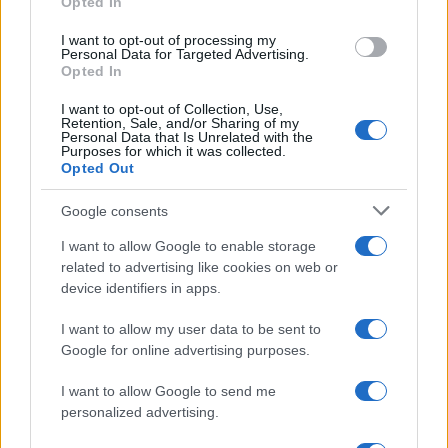
Opted In
POTREBBE INTERESSARTI
I want to opt-out of processing my
Personal Data for Targeted Advertising.
Opted In
+ Bus x Roma? A Valle Aurelia
residenti appiedati
I want to opt-out of Collection, Use,
Retention, Sale, and/or Sharing of my
6 anni fa
Personal Data that Is Unrelated with the
Purposes for which it was collected.
Controllori Atac, dopo un anno il
Opted Out
ritorno a bordo
5 anni fa
Google consents
I want to allow Google to enable storage
related to advertising like cookies on web or
SEGUICI SU FACEBOOK
device identifiers in apps.
APRONO I CORSI DELLE SCUOLE D’ARTE E DEI
I want to allow my user data to be sent to
MESTIERI
Google for online advertising purposes.
I want to allow Google to send me
personalized advertising.
Precedente
Successiva