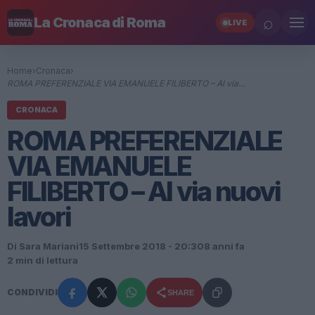
⌕
La Cronaca di Roma
LIVE
Home
›
Cronaca
›
ROMA PREFERENZIALE VIA EMANUELE FILIBERTO – Al via…
CRONACA
ROMA PREFERENZIALE
VIA EMANUELE
FILIBERTO – Al via nuovi
lavori
Di Sara Mariani
15 Settembre 2018 - 20:30
8 anni fa
2 min di lettura
CONDIVIDI
SHARE