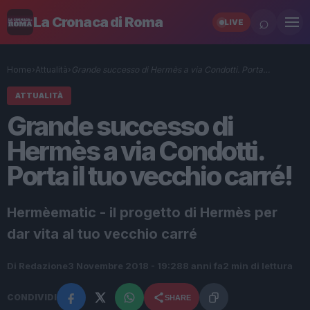
⌕
La Cronaca di Roma
LIVE
Home
›
Attualità
›
Grande successo di Hermès a via Condotti. Porta…
ATTUALITÀ
Grande successo di
Hermès a via Condotti.
Porta il tuo vecchio carré!
Hermèematic - il progetto di Hermès per
dar vita al tuo vecchio carré
Di Redazione
3 Novembre 2018 - 19:28
8 anni fa
2 min di lettura
CONDIVIDI
SHARE