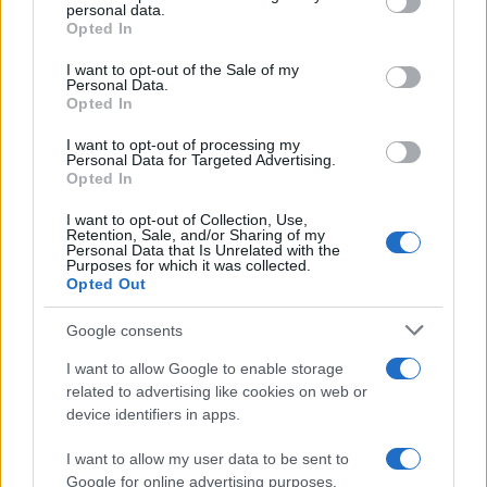
personal data.
grant or deny consent to Google and its third-party tags to
Opted In
use your data for below specified purposes in below Google
consent section.
I want to opt-out of the Sale of my
POTREBBE INTERESSARTI
Personal Data.
Opted In
Christmas World a Roma, la
I want to opt-out of processing my
Capitale ospiterà il villaggio
Personal Data for Targeted Advertising.
natalizio più grande d’Europa
Opted In
4 anni fa
Alla Galleria Giovanni XXIII arriva
I want to opt-out of Collection, Use,
Retention, Sale, and/or Sharing of my
l’autovelox. Multe per chi supera
Personal Data that Is Unrelated with the
il limite. Dal 30 marzo
Purposes for which it was collected.
Opted Out
3 anni fa
Google consents
I want to allow Google to enable storage
related to advertising like cookies on web or
ARTICOLI CORRELATI
device identifiers in apps.
I want to allow my user data to be sent to
Google for online advertising purposes.