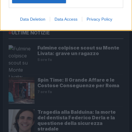
Audio Zaniolo, la ragazza coinvolta fa chiarezza sulle
voci
Data Deletion
Data Access
Privacy Policy
ULTIME NOTIZIE
Fulmine colpisce scout su Monte
Livata: grave un ragazzo
5 ore fa
Spin Time: Il Grande Affare e le
Costose Conseguenze per Roma
7 ore fa
Tragedia alla Balduina: la morte
del dentista Federico Derla e la
questione della sicurezza
stradale