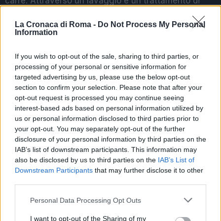
carré. Attraverso un lavaggio e un trattamento di
assoluta qualità, il carré di Hermès diventerà ancora
La Cronaca di Roma -
Do Not Process My Personal
più bello, pronto per essere di nuovo indossato per
Information
dare quel tocco di eleganza in più al tuo outfit.
If you wish to opt-out of the sale, sharing to third parties, or
Occhio però! Il progetto di hermesmatic non durerà
processing of your personal or sensitive information for
molto tempo: infatti bisogna affrettarsi per portare il
targeted advertising by us, please use the below opt-out
proprio carré di lusso nel punto vendita di via dei
section to confirm your selection. Please note that after your
opt-out request is processed you may continue seeing
Condotti. Tutti i giorni dalle 11 fino alle 19, fino a
interest-based ads based on personal information utilized by
venerdì 30 novembre. Hermès regala la metamorfosi
us or personal information disclosed to third parties prior to
al tuo carré, portalo con te per donargli una seconda
your opt-out. You may separately opt-out of the further
vita…
disclosure of your personal information by third parties on the
IAB’s list of downstream participants. This information may
also be disclosed by us to third parties on the
IAB’s List of
Precedente
Downstream Participants
that may further disclose it to other
Successiva
MALTEMPO
third parties.
Terminata
Protezione Civile:
FIORENTINA
“Allerta gialla da
Please note that this website/app uses one or more Google
Personal Data Processing Opt Outs
ROMA. Florenzi
domani per 36
services and may gather and store information including but
salva i giallorossi
ore”
not limited to your visit or usage behaviour. You may click to
I want to opt-out of the Sharing of my