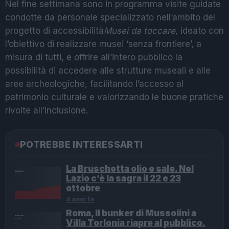
Nel fine settimana sono in programma visite guidate
condotte da personale specializzato nell’ambito del
progetto di accessibilità
Musei da toccare
, ideato con
l’obiettivo di realizzare musei ‘senza frontiere’, a
misura di tutti, e offrire all’intero pubblico la
possibilità di accedere alle strutture museali e alle
aree archeologiche, facilitando l’accesso al
patrimonio culturale e valorizzando le buone pratiche
rivolte all’inclusione.
POTREBBE INTERESSARTI
La Bruschetta olio e sale. Nel
Lazio c’è la sagra il 22 e 23
ottobre
4 anni fa
Roma, Il bunker di Mussolini a
Villa Torlonia riapre al pubblico.