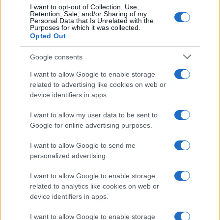
I want to opt-out of Collection, Use,
Retention, Sale, and/or Sharing of my
La
Centrale Montemartini
accoglie un’importante
Personal Data that Is Unrelated with the
Purposes for which it was collected.
novità all’interno del proprio percorso museale.
Opted Out
Grazie all’iniziativa i “Capolavori da scoprire”, il
Google consents
pubblico può ammirare il restauro e il nuovo
allestimento del rilievo funerario di tarda età
I want to allow Google to enable storage
repubblicana che raffigura il fornaio Marco Virgilio
related to advertising like cookies on web or
device identifiers in apps.
Eurisace, ricco liberto di origine greca, e sua moglie
Atistia.
I want to allow my user data to be sent to
Google for online advertising purposes.
Da non perdere, alla
Galleria d’Arte
Moderna
:
Donne. Corpo e immagine tra simbolo e
I want to allow Google to send me
personalized advertising.
rivoluzione
, una riflessione sulla figura femminile
attraverso artisti che hanno rappresentato e
I want to allow Google to enable storage
celebrato le donne nelle diverse correnti artistiche e
related to analytics like cookies on web or
temperie culturali tra fine Ottocento, lungo tutto il
device identifiers in apps.
Novecento e fino ai giorni nostri. Nel chiostro-
I want to allow Google to enable storage