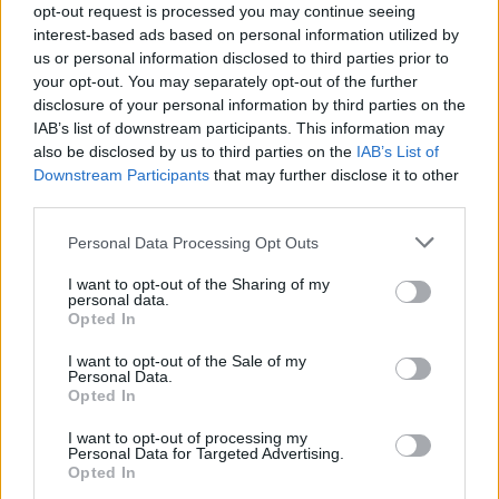
opt-out request is processed you may continue seeing
interest-based ads based on personal information utilized by
Al
Museo di Roma in Trastevere
– oltre a essere
us or personal information disclosed to third parties prior to
ancora in corso, fino al 24 marzo, la straordinaria
your opt-out. You may separately opt-out of the further
mostra
Lisetta Carmi. La bellezza della verità
– apre
disclosure of your personal information by third parties on the
al pubblico il 22 marzo
UNSEEN / NON VISTI
, un
IAB’s list of downstream participants. This information may
also be disclosed by us to third parties on the
IAB’s List of
viaggio fotografico in un’Europa sconosciuta,
Downstream Participants
that may further disclose it to other
tagliata fuori dallo sviluppo economico,
third parties.
dall’attenzione della politica e dei media.
Please note that this website/app uses one or more Google
Personal Data Processing Opt Outs
services and may gather and store information including but
Al
Museo di Scultura Antica Giovanni
not limited to your visit or usage behaviour. You may click to
I want to opt-out of the Sharing of my
Barracco
continua l’esposizione dedicata
personal data.
grant or deny consent to Google and its third-party tags to
Opted In
all’archeologo e mercante d’arte
Ludwig
use your data for below specified purposes in below Google
Pollak
(Praga 1868 – Auschwitz 1943), che racconta
consent section.
I want to opt-out of the Sale of my
Personal Data.
la storia professionale e personale del grande
Opted In
collezionista, le sue origini nel ghetto di Praga, gli
anni d’oro del collezionismo internazionale fino alla
I want to opt-out of processing my
Personal Data for Targeted Advertising.
tragica fine nel campo di sterminio di Auschwitz-
Opted In
Birkenau.