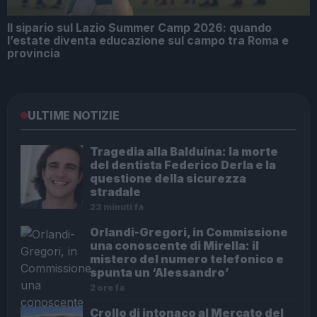
Il sipario sul Lazio Summer Camp 2026: quando
l’estate diventa educazione sul campo tra Roma e
provincia
ULTIME NOTIZIE
Tragedia alla Balduina: la morte
del dentista Federico Derla e la
questione della sicurezza
stradale
23 minuti fa
Orlandi-Gregori, in Commissione
una conoscente di Mirella: il
mistero del numero telefonico e
spunta un ‘Alessandro’
2 ore fa
Crollo di intonaco al Mercato del