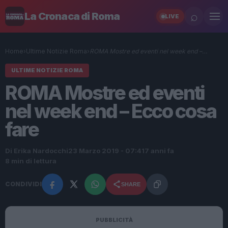
⌕
La Cronaca di Roma
LIVE
Home
›
Ultime Notizie Roma
›
ROMA Mostre ed eventi nel week end –…
ULTIME NOTIZIE ROMA
ROMA Mostre ed eventi
nel week end – Ecco cosa
fare
Di Erika Nardocchi
23 Marzo 2019 - 07:41
7 anni fa
8 min di lettura
CONDIVIDI
SHARE
PUBBLICITÀ