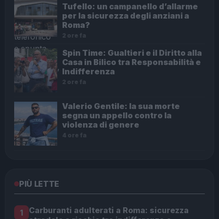
Tufello: un campanello d’allarme
per la sicurezza degli anziani a
Roma?
2 ore fa
Spin Time: Gualtieri e il Diritto alla
Casa in Bilico tra Responsabilità e
Indifferenza
2 ore fa
Valerio Gentile: la sua morte
segna un appello contro la
violenza di genere
4 ore fa
PIÙ LETTE
Carburanti adulterati a Roma: sicurezza
1