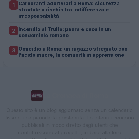
Carburanti adulterati a Roma: sicurezza
1
stradale a rischio tra indifferenza e
irresponsabilità
Incendio al Trullo: paura e caos in un
2
condominio romano
Omicidio a Roma: un ragazzo sfregiato con
3
l’acido muore, la comunità in apprensione
La Cronaca di Roma
Questo sito è un blog aggiornato senza un calendario
fisso o una periodicità prestabilita. I contenuti vengono
pubblicati in modo diretto dagli utenti che
contribuiscono al progetto, in base alla loro