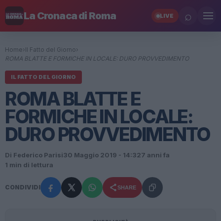
⌕
La Cronaca di Roma
LIVE
Home
›
Il Fatto del Giorno
›
ROMA BLATTE E FORMICHE IN LOCALE: DURO PROVVEDIMENTO
IL FATTO DEL GIORNO
ROMA BLATTE E
FORMICHE IN LOCALE:
DURO PROVVEDIMENTO
Di Federico Parisi
30 Maggio 2019 - 14:32
7 anni fa
1 min di lettura
CONDIVIDI
SHARE