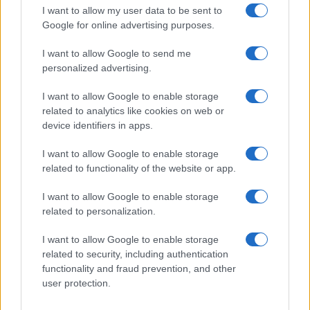
I want to allow my user data to be sent to
ARTICOLI CORRELATI
Google for online advertising purposes.
I want to allow Google to send me
personalized advertising.
I want to allow Google to enable storage
related to analytics like cookies on web or
device identifiers in apps.
Christmas World a Roma, la Capitale ospiterà il
villaggio natalizio più grande d’Europa
I want to allow Google to enable storage
related to functionality of the website or app.
I want to allow Google to enable storage
related to personalization.
I want to allow Google to enable storage
Alla Galleria Giovanni XXIII arriva l’autovelox. Multe
related to security, including authentication
per chi supera il limite. Dal 30 marzo
functionality and fraud prevention, and other
user protection.