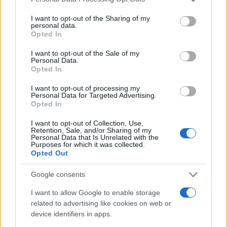
services and may gather and store information including but
Christmas World a Roma, la
not limited to your visit or usage behaviour. You may click to
I want to opt-out of the Sharing of my
personal data.
Capitale ospiterà il villaggio
grant or deny consent to Google and its third-party tags to
Opted In
natalizio più grande d’Europa
use your data for below specified purposes in below Google
4 anni fa
consent section.
I want to opt-out of the Sale of my
Personal Data.
Alla Galleria Giovanni XXIII arriva
Opted In
l’autovelox. Multe per chi supera
il limite. Dal 30 marzo
I want to opt-out of processing my
3 anni fa
Personal Data for Targeted Advertising.
Opted In
I want to opt-out of Collection, Use,
Precedente
Retention, Sale, and/or Sharing of my
Successiva
Personal Data that Is Unrelated with the
MONTEROTONDO
ULTIM’ORA
Purposes for which it was collected.
Furti in abitazione,
Opted Out
Viceministro Rixi
arrestati due
condannato per
georgiani: i
“Spese pazze”
Google consents
dettagli
I want to allow Google to enable storage
related to advertising like cookies on web or
device identifiers in apps.