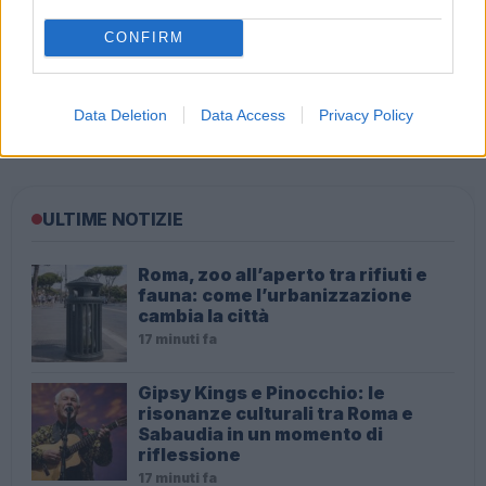
CONFIRM
Audio Zaniolo, la ragazza coinvolta fa chiarezza sulle
Data Deletion
Data Access
Privacy Policy
voci
ULTIME NOTIZIE
Roma, zoo all’aperto tra rifiuti e
fauna: come l’urbanizzazione
cambia la città
17 minuti fa
Gipsy Kings e Pinocchio: le
risonanze culturali tra Roma e
Sabaudia in un momento di
riflessione
17 minuti fa