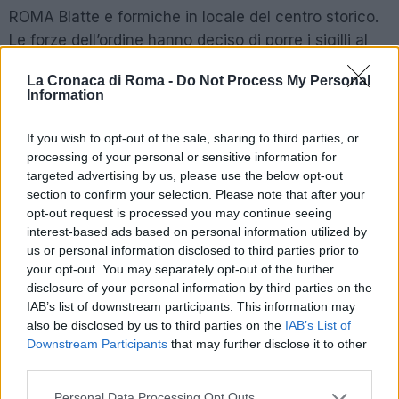
ROMA Blatte e formiche in locale del centro storico.
Le forze dell’ordine hanno deciso di porre i sigilli al
luogo. Gravissime le mancanze igienico sanitarie. Le
La Cronaca di Roma -
Do Not Process My Personal
scene presentatesi davanti gli agenti erano a dir
Information
poco scioccanti. Le prese della corrente, infatti,
erano completamente coperte da formiche. Non
If you wish to opt-out of the sale, sharing to third parties, or
solo, non sono mancate neanche le blatte sul
processing of your personal or sensitive information for
targeted advertising by us, please use the below opt-out
pavimento. Per questo il locale è stato posto sotto
section to confirm your selection. Please note that after your
sequestro penale e adesso, dopo essere stato
opt-out request is processed you may continue seeing
chiuso, è a disposizione dell’Autorità Giudiziaria.
interest-based ads based on personal information utilized by
us or personal information disclosed to third parties prior to
ROMA, METRO A: INCIDENTE ALLA STAZIONE
your opt-out. You may separately opt-out of the further
disclosure of your personal information by third parties on the
LEPANTO, UN MORTO >>> LEGGI QUI
IAB’s list of downstream participants. This information may
also be disclosed by us to third parties on the
IAB’s List of
SEGUI LA NOSTRA PAGINA FACEBOOK
Downstream Participants
that may further disclose it to other
third parties.
POTREBBE INTERESSARTI
Please note that this website/app uses one or more Google
Personal Data Processing Opt Outs