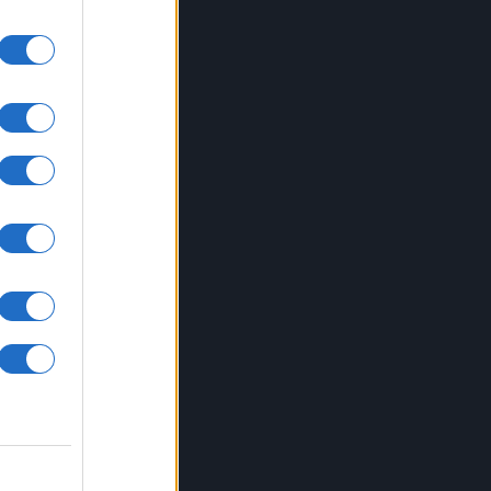
ituito
o
eno
ini
la
ore
io di