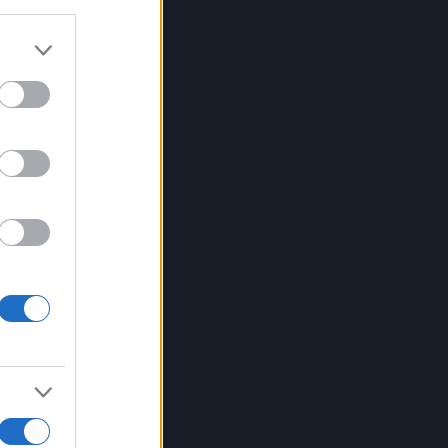
ni
one
no
a
ve
o