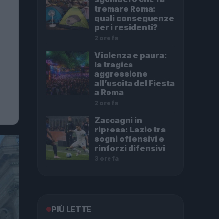
tremare Roma:
quali conseguenze
per i residenti?
2 ore fa
Violenza e paura:
la tragica
aggressione
all’uscita del Fiesta
a Roma
2 ore fa
Zaccagni in
ripresa: Lazio tra
sogni offensivi e
rinforzi difensivi
3 ore fa
PIÙ LETTE