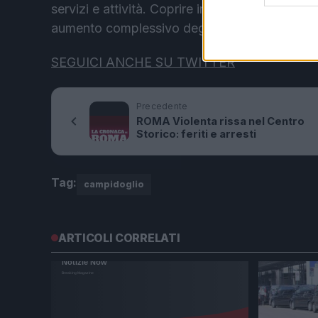
servizi e attività. Coprire in maniera efficace 
aumento complessivo degli standard qualitativi
SEGUICI ANCHE SU TWITTER
Precedente
ROMA Violenta rissa nel Centro
Storico: feriti e arresti
Tag:
campidoglio
ARTICOLI CORRELATI