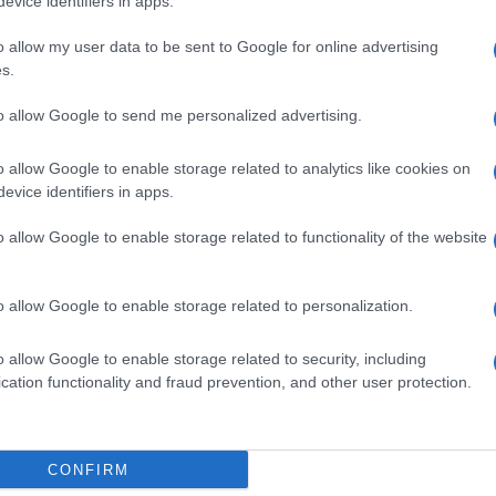
evice identifiers in apps.
del Campidoglio
3 anni fa
o allow my user data to be sent to Google for online advertising
s.
il neonato
coordinamento pedagogico cittadino
. Ist
to allow Google to send me personalized advertising.
pito di assicurare elaborazione, gestione e monitoraggi
i e per le scuole dell’infanzia di Roma Capitale.
o allow Google to enable storage related to analytics like cookies on
evice identifiers in apps.
oses municipali per il coordinamento dei servizi sul
o allow Google to enable storage related to functionality of the website
occupate esclusivamente da
personale inserito nella
in servizio a tempo pieno presso Roma Capitale da alm
o allow Google to enable storage related to personalization.
à nei ruoli della Pubblica Amministrazione. Nelle intenz
o allow Google to enable storage related to security, including
lti a rotazione, in modo da favorire la valorizzazione e 
cation functionality and fraud prevention, and other user protection.
dei fenomeni corruttivi.
 Santis
, queste nuove figure consentiranno una migli
CONFIRM
ministrativa, garantendo un impatto positivo a benefic