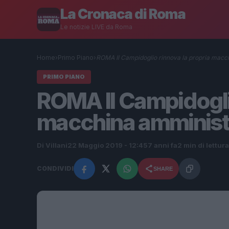
La Cronaca di Roma
Le notizie LIVE da Roma
Home
›
Primo Piano
›
ROMA Il Campidoglio rinnova la propria macc
PRIMO PIANO
ROMA Il Campidoglio
macchina amministra
Di Villani
22 Maggio 2019 - 12:45
7 anni fa
2 min di lettura
CONDIVIDI
SHARE