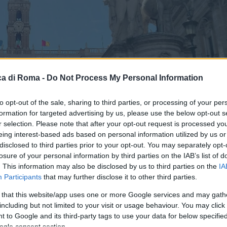
a di Roma -
Do Not Process My Personal Information
to opt-out of the sale, sharing to third parties, or processing of your per
formation for targeted advertising by us, please use the below opt-out s
r selection. Please note that after your opt-out request is processed y
eing interest-based ads based on personal information utilized by us or
disclosed to third parties prior to your opt-out. You may separately opt-
losure of your personal information by third parties on the IAB’s list of
. This information may also be disclosed by us to third parties on the
IA
Participants
that may further disclose it to other third parties.
le
 that this website/app uses one or more Google services and may gath
including but not limited to your visit or usage behaviour. You may click 
 to Google and its third-party tags to use your data for below specifi
cchina amministrativa: tutte le novità.
ogle consent section.