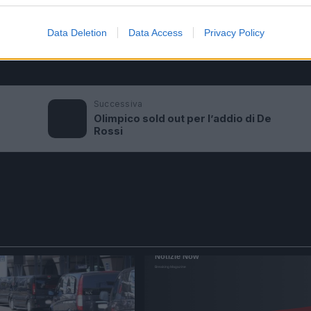
ed efficiente i fabbisogni dell’ente determina infatti un
 e quantitativi.
Data Deletion
Data Access
Privacy Policy
Successiva
Olimpico sold out per l’addio di De
Rossi