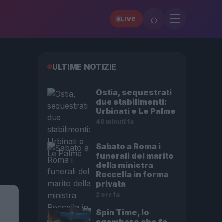
⌕
LIVE
ULTIME NOTIZIE
Ostia, sequestrati
due stabilimenti:
Urbinati e Le Palme
48 minuti fa
Sabato a Roma i
funerali del marito
della ministra
Roccella in forma
privata
2 ore fa
Spin Time, lo
sgombero che fa