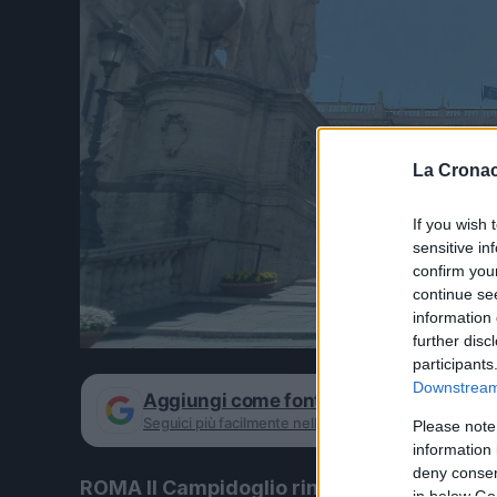
La Cronac
If you wish 
sensitive in
confirm you
continue se
information 
further disc
participants
Downstream 
Aggiungi come fonte preferita su Goog
Seguici più facilmente nelle notizie consigliate
Please note
information 
deny consent
ROMA Il Campidoglio rinnova la propria ma
in below Go