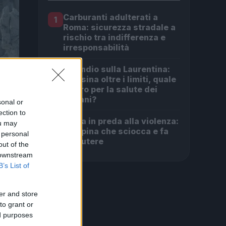
Carburanti adulterati a
1
Roma: sicurezza stradale a
rischio tra indifferenza e
irresponsabilità
Incendio sulla Laurentina:
2
diossina oltre i limiti, quale
futuro per la salute dei
romani?
sonal or
ection to
Roma in preda alla violenza:
3
ou may
la rapina che sciocca e fa
 personal
discutere
out of the
 downstream
B’s List of
er and store
to grant or
ed purposes