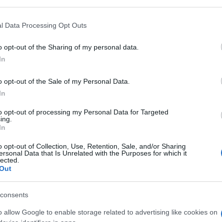
acchina amministrativa.
Lo scopo è coprire fabbisog
l Data Processing Opt Outs
o un’implementazione dell’organizzazione e dell’erogazi
dalla Giunta capitolina, si introducono quindi posizioni
o opt-out of the Sharing of my personal data.
bili come una sorta di
vice-dirigenze
. Ad esse saran
In
ve e procedure di istituzione.
o opt-out of the Sale of my Personal Data.
In
lto grado di autonomia gestionale nelle attività che
petenza specialistica
. Istituite da un apposito
to opt-out of processing my Personal Data for Targeted
ing.
truttura, sono modulate sulla base di
due fasce
In
ntrambe caratterizzate da una componente fissa e da un
o opt-out of Collection, Use, Retention, Sale, and/or Sharing
ersonal Data that Is Unrelated with the Purposes for which it
lected.
Out
consents
Ncc a Roma, pronte 2mila nuo
o allow Google to enable storage related to advertising like cookies on
0
licenze: tutte le info sul band