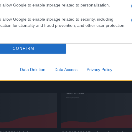
o allow Google to enable storage related to personalization.
o allow Google to enable storage related to security, including
cation functionality and fraud prevention, and other user protection.
 di
SISMA ACCUMOLI Iniziato
processo per crollo Torre
8 anni fa
CONFIRM
Data Deletion
Data Access
Privacy Policy