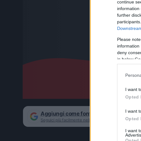
continue se
information 
further disc
participants
Downstream 
Please note
information 
deny consent
in below Go
Persona
I want t
Opted 
I want t
Aggiungi come fonte preferita su Goog
Opted 
Seguici più facilmente nelle notizie consigliate
I want 
Advertis
Opted 