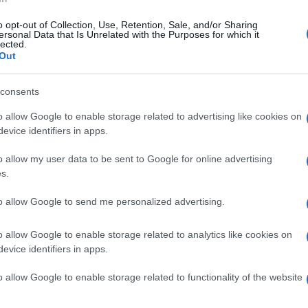
ella giornata odierna il
o opt-out of Collection, Use, Retention, Sale, and/or Sharing
ersonal Data that Is Unrelated with the Purposes for which it
n visita ad Accumoli,
lected.
Out
i Rieti colpito dal sisma 
consents
o allow Google to enable storage related to advertising like cookies on
evice identifiers in apps.
nzionato a concedere nuove proroghe per la
i subiti a causa del sisma del 2016.
Dobbiamo iniziar
o allow my user data to be sent to Google for online advertising
s.
bre scadono i termini per la presentazione delle
 messaggio, quello del Premier, di speranza per i tanti
to allow Google to send me personalized advertising.
o allow Google to enable storage related to analytics like cookies on
evice identifiers in apps.
Successiva
ia
Torna il Campionato! Ecco le probabili
o allow Google to enable storage related to functionality of the website
formazioni di Spal Lazio