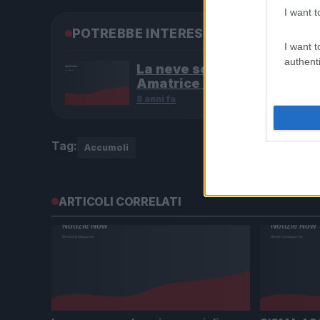
I want t
POTREBBE INTERESSARTI
I want t
authenti
La neve scende nei comuni
Amatrice e Accumoli
8 anni fa
Tag:
Accumoli
ARTICOLI CORRELATI