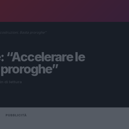
ostruzioni. Basta proroghe”
“Accelerare le
a proroghe”
in di lettura
PUBBLICITÀ