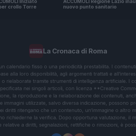
UMOLI Iniziato
ACCUMOLI Regione Lazio ina
er crollo Torre
nuovo punto sanitario
La Cronaca di Roma
 calendario fisso o una periodicità prestabilita. I contenut
ase alla loro disponibilità, agli argomenti trattati e all’int
 rielaborate tramite strumenti di intelligenza artificiale. I 
 specificata nei singoli articoli, con licenza **Creative C
ione, la riproduzione e la rielaborazione dei contenuti, an
. Le immagini utilizzate, salvo diversa indicazione, possono pr
ei diritti ritengano che un contenuto, un’immagine o altro mat
ssono richiederne la verifica. Dopo opportuna valutazione, il 
lative a diritti, segnalazioni, rettifiche o rimozioni, è possibil