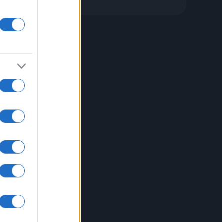
ne
e a