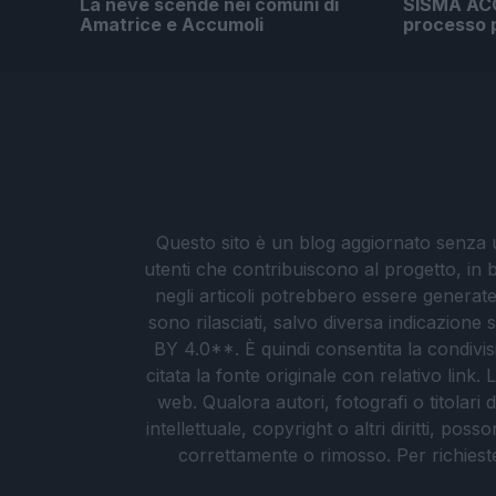
La neve scende nei comuni di
SISMA ACC
Amatrice e Accumoli
processo p
Questo sito è un blog aggiornato senza un
utenti che contribuiscono al progetto, in b
negli articoli potrebbero essere generate o
sono rilasciati, salvo diversa indicazione
BY 4.0**. È quindi consentita la condivis
citata la fonte originale con relativo link
web. Qualora autori, fotografi o titolari d
intellettuale, copyright o altri diritti, po
correttamente o rimosso. Per richieste re