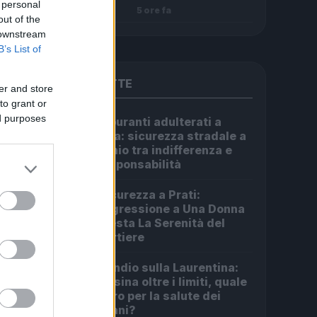
 personal
5 ore fa
out of the
 downstream
B’s List of
PIÙ LETTE
er and store
to grant or
ed purposes
Carburanti adulterati a
1
Roma: sicurezza stradale a
rischio tra indifferenza e
irresponsabilità
Insicurezza a Prati:
2
L’Aggressione a Una Donna
Funesta La Serenità del
Quartiere
Incendio sulla Laurentina:
3
diossina oltre i limiti, quale
futuro per la salute dei
romani?