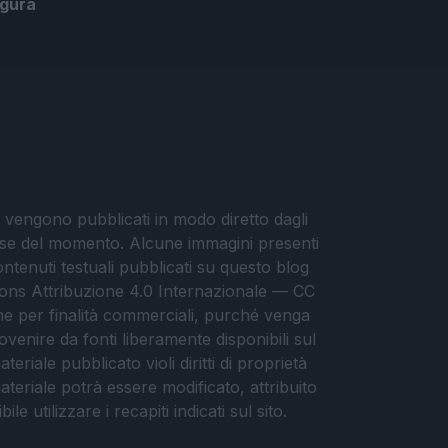
ugura
i vengono pubblicati in modo diretto dagli
eresse del momento. Alcune immagini presenti
contenuti testuali pubblicati su questo blog
ommons Attribuzione 4.0 Internazionale — CC
che per finalità commerciali, purché venga
ovenire da fonti liberamente disponibili sul
eriale pubblicato violi diritti di proprietà
materiale potrà essere modificato, attribuito
e utilizzare i recapiti indicati sul sito.