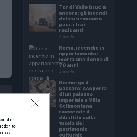
Tor di Valle brucia
ancora: gli incendi
dolosi seminano
paura tra i
residenti
3 ore fa
Roma, incendio in
appartamento:
morta una donna di
70 anni
4 ore fa
Riemerge il
passato: scoperta
di un palazzo
imperiale a Villa
Celimontana
riaccende il
dibattito sulla
sonal or
tutela del
ection to
patrimonio
ou may
culturale