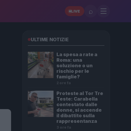
⌕
LIVE
ULTIME NOTIZIE
La spesa a rate a
Roma: una
soluzione o un
rischio per le
famiglie?
2 ore fa
Proteste al Tor Tre
Teste: Carabella
contestato dalle
donne, si accende
il dibattito sulla
rappresentanza
3 ore fa