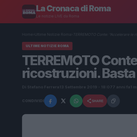
La Cronaca di Roma
Le notizie LIVE da Roma
Home
›
Ultime Notizie Roma
›
TERREMOTO Conte: “Accelerare le ric
ULTIME NOTIZIE ROMA
TERREMOTO Conte: 
ricostruzioni. Bast
Di Stefano Ferrera
13 Settembre 2019 - 18:07
7 anni fa
1 m
CONDIVIDI
SHARE