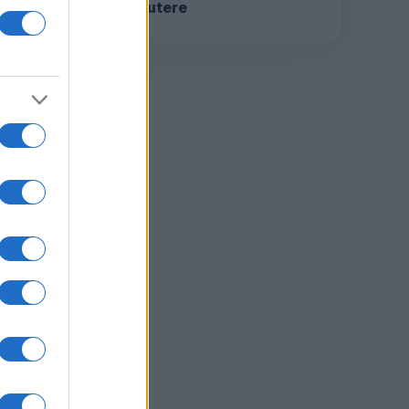
discutere
ver