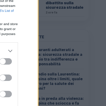
out of the
dibattito sulla
 downstream
sicurezza stradale
B’s List of
2 ore fa
er and store
to grant or
ed purposes
PIÙ LETTE
Carburanti adulterati a
1
Roma: sicurezza stradale a
rischio tra indifferenza e
irresponsabilità
Incendio sulla Laurentina:
2
diossina oltre i limiti, quale
futuro per la salute dei
romani?
Roma in preda alla violenza:
3
la rapina che sciocca e fa