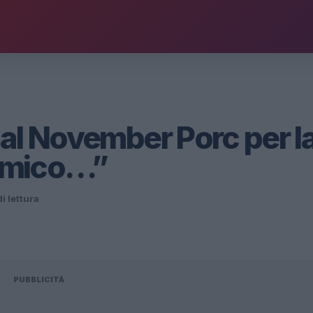
o al November Porc per l
lamico…”
di lettura
PUBBLICITÀ