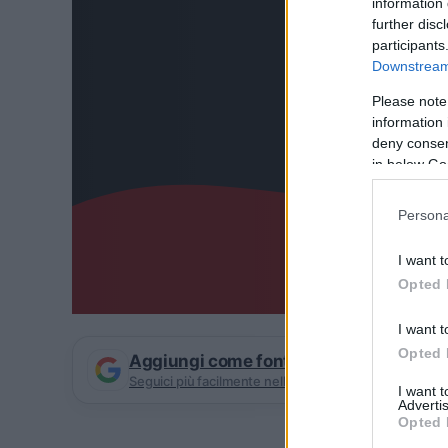
information 
further disc
participants
Downstream 
Please note
information 
deny consent
in below Go
Persona
I want t
Opted 
I want t
Opted 
Aggiungi come fonte preferita su Goog
Seguici più facilmente nelle notizie consigliate
I want 
Advertis
Opted 