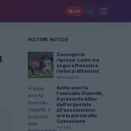
⌕
LIVE
ULTIME NOTIZIE
a
Zaccagni in
ripresa: Lazio tra
sogni offensivi e
rinforzi difensivi
48 minuti fa
Sette anni fa
l’omicidio Diabolik,
il presunto killer
dall’ergastolo
all’assoluzione:
ora la parola alla
Cassazione
1 ora fa