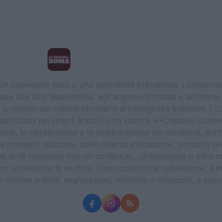
La Cronaca di Roma
 calendario fisso o una periodicità prestabilita. I contenut
ase alla loro disponibilità, agli argomenti trattati e all’int
 rielaborate tramite strumenti di intelligenza artificiale. I 
 specificata nei singoli articoli, con licenza **Creative C
ione, la riproduzione e la rielaborazione dei contenuti, an
. Le immagini utilizzate, salvo diversa indicazione, possono pr
ei diritti ritengano che un contenuto, un’immagine o altro mat
ssono richiederne la verifica. Dopo opportuna valutazione, il 
lative a diritti, segnalazioni, rettifiche o rimozioni, è possibil