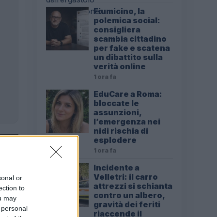
Fiumicino, la
polemica social:
consigliera
scambia cittadino
per fake e scatena
un dibattito sulla
verità online
1 ora fa
EduCare a Roma:
bloccate le
assunzioni,
l’emergenza nei
nidi rischia di
esplodere
1 ora fa
Incidente a
Velletri: il carro
sonal or
attrezzi si schianta
ection to
contro un albero,
ou may
gravità dei feriti
 personal
riaccende il