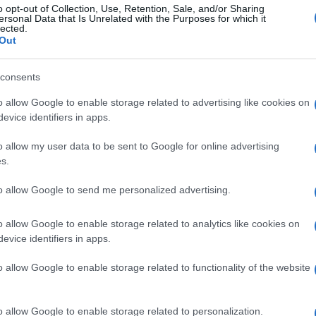
o opt-out of Collection, Use, Retention, Sale, and/or Sharing
alvini ironico: va al
ersonal Data that Is Unrelated with the Purposes for which it
lected.
na battuta sui
Out
ici. Ecco le sue parole.
consents
o allow Google to enable storage related to advertising like cookies on
a di qualche fondamentalista islamico, ma a me piace il
evice identifiers in apps.
der della Lega Matteo Salvini a Ferrara.
o allow my user data to be sent to Google for online advertising
s.
Successiva
to allow Google to send me personalized advertising.
on
ATTENTATO IN IRAQ: militari italiani
feriti, tre sono gravi
o allow Google to enable storage related to analytics like cookies on
evice identifiers in apps.
o allow Google to enable storage related to functionality of the website
Ottaviani (Lega) “E’ il Pd ad a
 Lega
penalizzato Roma e Lazio,
o allow Google to enable storage related to personalization.