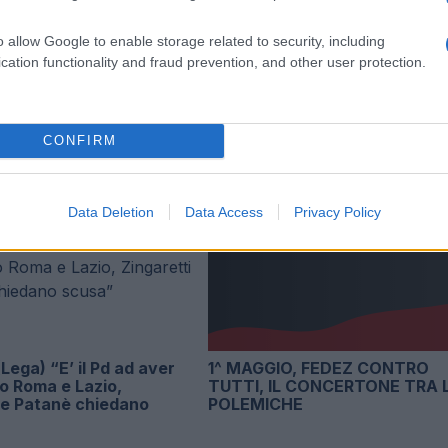
ti
Zingaretti e Patanè chiedano
scusa”
o allow Google to enable storage related to security, including
2 anni fa
cation functionality and fraud prevention, and other user protection.
CONFIRM
Data Deletion
Data Access
Privacy Policy
Lega) “E’ il Pd ad aver
1^ MAGGIO, FEDEZ CONTRO
o Roma e Lazio,
TUTTI, IL CONCERTONE TRA 
 e Patanè chiedano
POLEMICHE