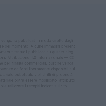
i vengono pubblicati in modo diretto dagli
eresse del momento. Alcune immagini presenti
contenuti testuali pubblicati su questo blog
ommons Attribuzione 4.0 Internazionale — CC
che per finalità commerciali, purché venga
ovenire da fonti liberamente disponibili sul
eriale pubblicato violi diritti di proprietà
materiale potrà essere modificato, attribuito
e utilizzare i recapiti indicati sul sito.