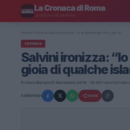
La Cronaca di Roma
Le notizie LIVE da Roma
Home
›
Cronaca
›
Salvini ironizza: “Io al November Porc per la…
CRONACA
Salvini ironizza: “I
gioia di qualche is
Di Sara Mariani
10 Novembre 2019 - 14:30
7 anni fa
1 min 
CONDIVIDI
SHARE