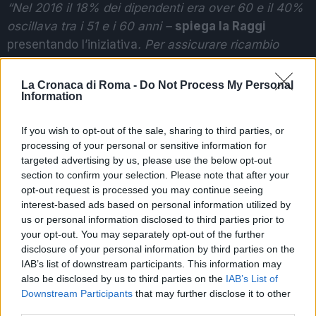
“Nel 2016 il 18% dei dipendenti era over 60 e il 40%
oscillava tra i 51 e i 60 anni –
spiega la Raggi
presentando l’iniziativa
. Per assicurare ricambio
generazionale abbiamo messo in campo un lavoro
titanico. Abbiamo assunto tra il 2016 e il 2020 6mila
La Cronaca di Roma -
Do Not Process My Personal
Information
persone nei vari settori: personale amministrativo,
maestre e insegnanti, agenti di Polizia Locale, tecnici
If you wish to opt-out of the sale, sharing to third parties, or
e giardinieri. Con questo concorso vogliamo
processing of your personal or sensitive information for
assicurare
a Roma Capitale una programmazione
targeted advertising by us, please use the below opt-out
sistemica, tramite un’organizzazione solida, in grado
section to confirm your selection. Please note that after your
opt-out request is processed you may continue seeing
di durare nel tempo e di fortificare l’ente”.
interest-based ads based on personal information utilized by
us or personal information disclosed to third parties prior to
SEGUICI SU FACEBOOK
your opt-out. You may separately opt-out of the further
disclosure of your personal information by third parties on the
IAB’s list of downstream participants. This information may
POTREBBE INTERESSARTI
also be disclosed by us to third parties on the
IAB’s List of
Downstream Participants
that may further disclose it to other
Riaprono i Giardini di via Sannio,
third parties.