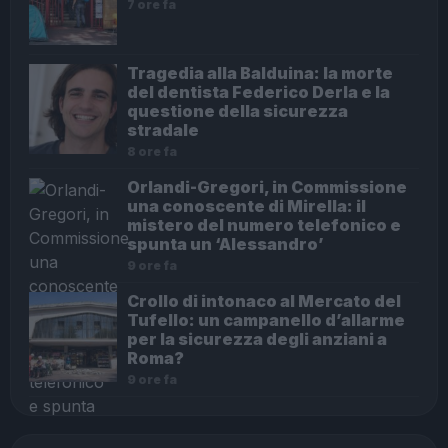
7 ore fa
Tragedia alla Balduina: la morte
del dentista Federico Derla e la
questione della sicurezza
stradale
8 ore fa
Orlandi-Gregori, in Commissione
una conoscente di Mirella: il
mistero del numero telefonico e
spunta un ‘Alessandro’
9 ore fa
Crollo di intonaco al Mercato del
Tufello: un campanello d’allarme
per la sicurezza degli anziani a
Roma?
9 ore fa