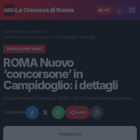
⌕
La Cronaca di Roma
LIVE
Home
›
Roma e dintorni
›
ROMA Nuovo ‘concorsone’ in Campidoglio: i dettagli
ROMA E DINTORNI
ROMA Nuovo
‘concorsone’ in
Campidoglio: i dettagli
Di Giulio Piras
17 Gennaio 2020 - 15:57
7 anni fa
1 min di lettura
CONDIVIDI
SHARE
PUBBLICITÀ