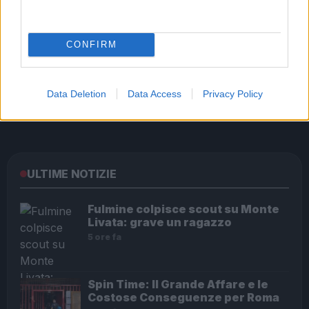
CONFIRM
Data Deletion
Data Access
Privacy Policy
Raggi, stanziati 300mila euro per riqualificare
giardino di via Carlo Felice
ULTIME NOTIZIE
Fulmine colpisce scout su Monte
Livata: grave un ragazzo
5 ore fa
Spin Time: Il Grande Affare e le
Costose Conseguenze per Roma