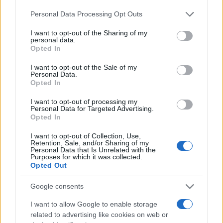
la soddisfazione della Raggi
Please note that this website/app uses one or more Google
5 anni fa
Personal Data Processing Opt Outs
services and may gather and store information including but
La Raggi al M5S: “Si voti la mia
not limited to your visit or usage behaviour. You may click to
I want to opt-out of the Sharing of my
ricandidatura a sindaco”
personal data.
grant or deny consent to Google and its third-party tags to
Opted In
5 anni fa
use your data for below specified purposes in below Google
consent section.
I want to opt-out of the Sale of my
Personal Data.
INTANTO SALTA LO SCAMBIO POLITANO-
Opted In
SPINAZZOLA>>>LEGGI QUI
I want to opt-out of processing my
Personal Data for Targeted Advertising.
Opted In
SEGUICI ANCHE SU TWITTER
I want to opt-out of Collection, Use,
Retention, Sale, and/or Sharing of my
Precedente
Successiva
Personal Data that Is Unrelated with the
Spinazzola
Galleria Giovanni
Purposes for which it was collected.
Opted Out
Politano – Ufficiale:
XXIII lunedì il via ai
sfuma lo scambio
lavori: i percorsi
tra Roma e Inter
alternativi
Google consents
I want to allow Google to enable storage
related to advertising like cookies on web or
Tag:
concorso
raggi