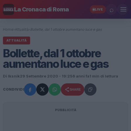
⌕
La Cronaca di Roma
LIVE
Home
›
Attualità
›
Bollette, dal 1 ottobre aumentano luce e gas
ATTUALITÀ
Bollette, dal 1 ottobre
aumentano luce e gas
Di Iksnik
29 Settembre 2020 - 19:25
6 anni fa
1 min di lettura
CONDIVIDI
SHARE
PUBBLICITÀ