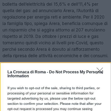
bolletta dell’elettricità del 15,6% e dell’11,4% per
quella del gas: ad annunciarlo Arera, l’Autorità di
regolazione per energia reti e ambiente. Per il 2020
la famiglia tipo, spiega Arera, beneficia comunque di
un risparmio che si aggira attorno ai 207 euro/anno
rispetto al 2019. Da ottobre i prezzi di luce e gas
torneranno quindi vicino ai livelli pre-Covid, questo
perché secondo Arera è dovuto al rafforzamento
della ripresa delle attività economiche e dei consumi.
CORONAVIRUS LAZIO Il bollettino di oggi
La Cronaca di Roma -
Do Not Process My Personal
Information
SEGUICI SU FACEBOOK
If you wish to opt-out of the sale, sharing to third parties, or
processing of your personal or sensitive information for
POTREBBE INTERESSARTI
targeted advertising by us, please use the below opt-out
section to confirm your selection. Please note that after your
Fiumicino, squalo attacca un
opt-out request is processed you may continue seeing