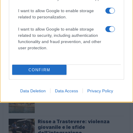
I want to allow Google to enable storage
Roma – Rissa tra riders, un accoltellato
related to personalization.
I want to allow Google to enable storage
related to security, including authentication
ULTIME NOTIZIE
functionality and fraud prevention, and other
user protection.
Roma sotto assedio: turisti nel
mirino di bande criminali, arresti e
paura
CONFIRM
33 minuti fa
Maxi rissa a Nettuno: il riflesso di
Data Deletion
Data Access
Privacy Policy
una società in crisi
49 minuti fa
Risse a Trastevere: violenza
giovanile e le sfide
dell’integrazione