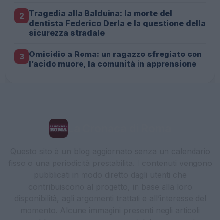
Tragedia alla Balduina: la morte del
2
dentista Federico Derla e la questione della
sicurezza stradale
Omicidio a Roma: un ragazzo sfregiato con
3
l’acido muore, la comunità in apprensione
La Cronaca di Roma
Questo sito è un blog aggiornato senza un calendario
fisso o una periodicità prestabilita. I contenuti vengono
pubblicati in modo diretto dagli utenti che
contribuiscono al progetto, in base alla loro
disponibilità, agli argomenti trattati e all’interesse del
momento. Alcune immagini presenti negli articoli