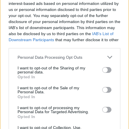
pescatore: attimi di terrore sul
interest-based ads based on personal information utilized by
lungomare romano
us or personal information disclosed to third parties prior to
5 anni fa
your opt-out. You may separately opt-out of the further
UFFICIALE: il Lazio torna in zona
disclosure of your personal information by third parties on the
rossa. Approvato il nuovo
IAB’s list of downstream participants. This information may
decreto legge anti-Covid
also be disclosed by us to third parties on the
IAB’s List of
5 anni fa
Downstream Participants
that may further disclose it to other
third parties.
Please note that this website/app uses one or more Google
Personal Data Processing Opt Outs
Successiva
Precedente
services and may gather and store information including but
Salvini su tutte le
CORONAVIRUS
not limited to your visit or usage behaviour. You may click to
I want to opt-out of the Sharing of my
furie: “Detenuti a
Lazio – Il bollettino
personal data.
grant or deny consent to Google and its third-party tags to
Italia’s Got Talent
Opted In
del 29 settembre
use your data for below specified purposes in below Google
è un insulto”
consent section.
I want to opt-out of the Sale of my
Personal Data.
Opted In
Tag:
bollette
luce
ultime-notizie
I want to opt-out of processing my
Personal Data for Targeted Advertising.
Opted In
ARTICOLI CORRELATI
I want to opt-out of Collection, Use,