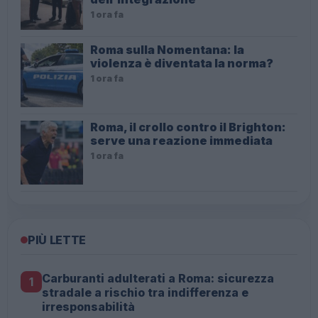
1 ora fa
Roma sulla Nomentana: la
violenza è diventata la norma?
1 ora fa
Roma, il crollo contro il Brighton:
serve una reazione immediata
1 ora fa
PIÙ LETTE
Carburanti adulterati a Roma: sicurezza
1
stradale a rischio tra indifferenza e
irresponsabilità