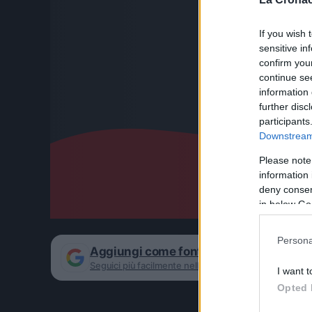
If you wish 
sensitive in
confirm you
continue se
information 
further disc
participants
Downstream 
Please note
information 
deny consent
in below Go
Persona
Aggiungi come fonte preferita su Goog
Seguici più facilmente nelle notizie consigliate
I want t
Opted 