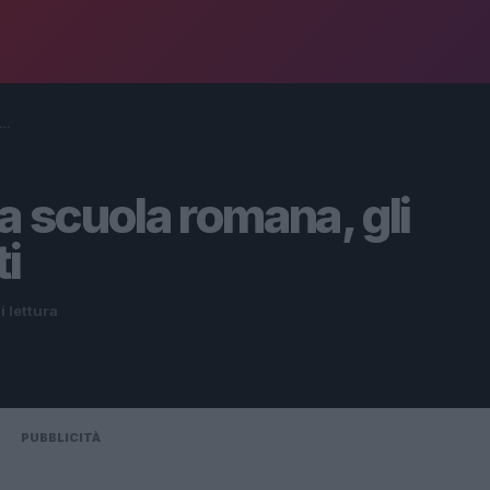
i…
a scuola romana, gli
i
i lettura
PUBBLICITÀ