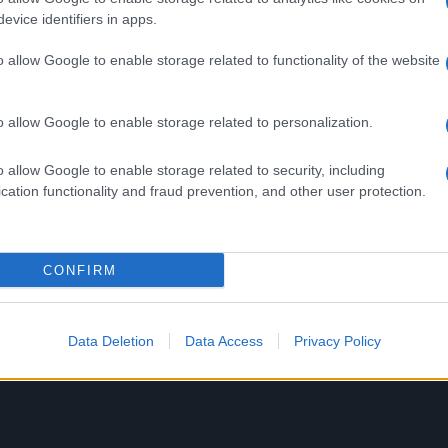
 tenere in sorveglianza sanitaria l’istituto, mentre
evice identifiers in apps.
”.
o allow Google to enable storage related to functionality of the website
Successiva
i di
Al via il corteo dei negazionisti: slogan
o allow Google to enable storage related to personalization.
durissimi contro il Governo
o allow Google to enable storage related to security, including
cation functionality and fraud prevention, and other user protection.
un
UFFICIALE: il Lazio torna in zo
CONFIRM
 sul
rossa. Approvato il nuovo
decreto legge anti-Covid
5 anni fa
Data Deletion
Data Access
Privacy Policy