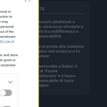
PIÙ LETTE
sonal or
ection to
Carburanti adulterati a
ou may
1
Roma: sicurezza stradale a
 personal
rischio tra indifferenza e
out of the
irresponsabilità
 downstream
B’s List of
Roma in preda alla violenza:
2
la rapina che sciocca e fa
er and store
discutere
to grant or
ed purposes
Da Centocelle a Dubai: il
3
crac di ‘Facile
Ristrutturare’ e il lusso
irresponsabile di Loris
Cherubini