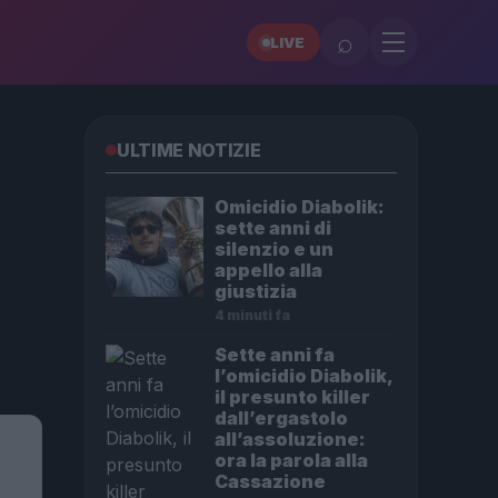
⌕
LIVE
ULTIME NOTIZIE
Omicidio Diabolik:
sette anni di
silenzio e un
appello alla
giustizia
4 minuti fa
Sette anni fa
l’omicidio Diabolik,
il presunto killer
dall’ergastolo
all’assoluzione:
ora la parola alla
Cassazione