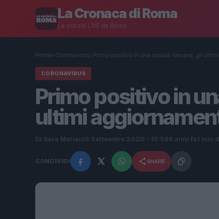
La Cronaca di Roma
Le notizie LIVE da Roma
Home
›
Coronavirus
›
Primo positivo in una scuola romana, gli ultim
CORONAVIRUS
Primo positivo in un
ultimi aggiornament
Di Sara Mariani
5 Settembre 2020 - 15:58
6 anni fa
1 min d
CONDIVIDI
SHARE