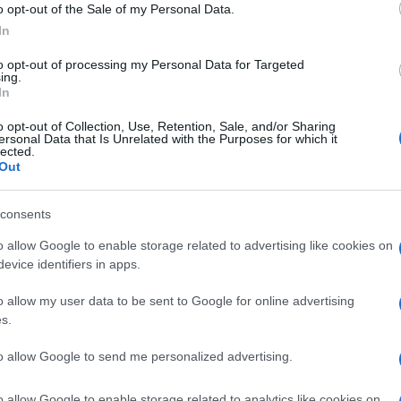
o opt-out of the Sale of my Personal Data.
primo positivo in una scuol
In
imi aggiornamenti
to opt-out of processing my Personal Data for Targeted
ing.
 di Crisi del Lazio.
In
o opt-out of Collection, Use, Retention, Sale, and/or Sharing
ersonal Data that Is Unrelated with the Purposes for which it
unt International,
la ASL Roma 1 ha comunicato che
lected.
Out
nuto. Avviata l’azione di contact tracing in collaboraz
to. Intervistati tutti i possibili contatti per ricostruire i
consents
nterazione con il caso indice.
A fronte di un iniziale
 le interviste hanno permesso di circoscrivere a 9
o allow Google to enable storage related to advertising like cookies on
 in quarantena ed in sorveglianza sanitaria.
Saranno
evice identifiers in apps.
della scuola. Effettueranno inoltre gli accertamenti
o allow my user data to be sent to Google for online advertising
e dalle linee guida ministeriali. La Marymount
s.
distanza per il tempo necessario.
Nessuno dei docenti
to allow Google to send me personalized advertising.
in relazione ai tempi e alle modalità dell’interazione co
arantita dalla stretta e tempestiva collaborazione tra la
o allow Google to enable storage related to analytics like cookies on