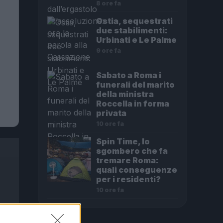
8 ore fa
Ostia, sequestrati
due stabilimenti:
Urbinati e Le Palme
9 ore fa
Sabato a Roma i
funerali del marito
della ministra
Roccella in forma
privata
10 ore fa
Spin Time, lo
sgombero che fa
tremare Roma:
quali conseguenze
per i residenti?
10 ore fa