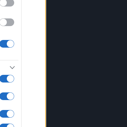
a
 il
ione
 è
n il