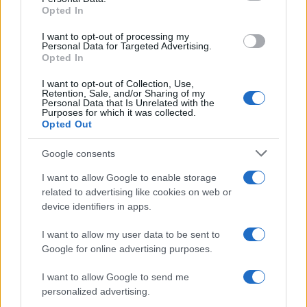
Opted In
UFFICIALE: il Lazio torna in zona
rossa. Approvato il nuovo
I want to opt-out of processing my
decreto legge anti-Covid
Personal Data for Targeted Advertising.
5 anni fa
Opted In
I want to opt-out of Collection, Use,
Retention, Sale, and/or Sharing of my
Tag:
controlli
movida
polizia
ultime-notizie
Personal Data that Is Unrelated with the
Purposes for which it was collected.
Opted Out
ARTICOLI CORRELATI
Google consents
I want to allow Google to enable storage
related to advertising like cookies on web or
device identifiers in apps.
I want to allow my user data to be sent to
Google for online advertising purposes.
Fiumicino, squalo attacca un pescatore: attimi di
I want to allow Google to send me
terrore sul lungomare romano
personalized advertising.