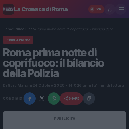
⌕
La Cronaca di Roma
LIVE
Home
›
Primo Piano
›
Roma prima notte di coprifuoco: il bilancio della…
PRIMO PIANO
Roma prima notte di
coprifuoco: il bilancio
della Polizia
Di Sara Mariani
24 Ottobre 2020 - 14:02
6 anni fa
1 min di lettura
CONDIVIDI
SHARE
PUBBLICITÀ