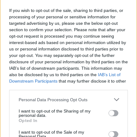
2020. I controlli proseguiranno per tutta la durata
If you wish to opt-out of the sale, sharing to third parties, or
della misura.
processing of your personal or sensitive information for
targeted advertising by us, please use the below opt-out
section to confirm your selection. Please note that after your
opt-out request is processed you may continue seeing
interest-based ads based on personal information utilized by
Successiva
us or personal information disclosed to third parties prior to
Precedente
CORONAVIRUS
ROMA Tragico
your opt-out. You may separately opt-out of the further
MELONI: “IL
incidente su corso
disclosure of your personal information by third parties on the
GOVERNO E DE
Trieste: morta una
IAB’s list of downstream participants. This information may
LUCA SONO DEGLI
donna
also be disclosed by us to third parties on the
IAB’s List of
IRRESPONSABILI”
Downstream Participants
that may further disclose it to other
third parties.
Please note that this website/app uses one or more Google
Personal Data Processing Opt Outs
POTREBBE INTERESSARTI
services and may gather and store information including but
not limited to your visit or usage behaviour. You may click to
I want to opt-out of the Sharing of my
Fiumicino, squalo attacca un
personal data.
grant or deny consent to Google and its third-party tags to
Opted In
pescatore: attimi di terrore sul
use your data for below specified purposes in below Google
lungomare romano
consent section.
I want to opt-out of the Sale of my
5 anni fa
Personal Data.