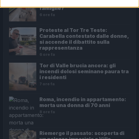
soluzione o un rischio per le
famiglie?
6 ore fa
Proteste al Tor Tre Teste:
Carabella contestato dalle donne,
si accende il dibattito sulla
rappresentanza
6 ore fa
Tor di Valle brucia ancora: gli
incendi dolosi seminano paura tra
i residenti
7 ore fa
Roma, incendio in appartamento:
morta una donna di 70 anni
8 ore fa
Riemerge il passato: scoperta di
un palazzo imperiale a Villa