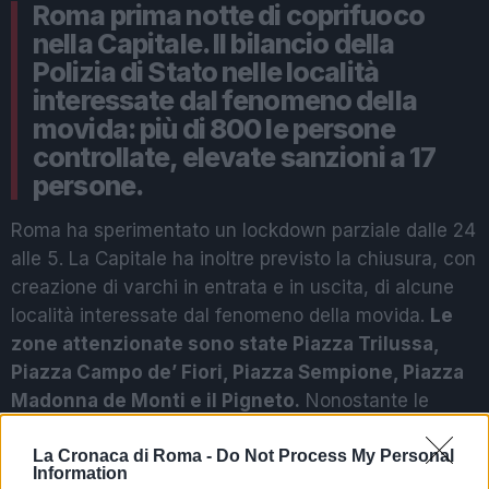
Roma prima notte di coprifuoco
nella Capitale. Il bilancio della
Polizia di Stato nelle località
interessate dal fenomeno della
movida: più di 800 le persone
controllate, elevate sanzioni a 17
persone.
Roma ha sperimentato un lockdown parziale dalle 24
alle 5. La Capitale ha inoltre previsto la chiusura, con
creazione di varchi in entrata e in uscita, di alcune
località interessate dal fenomeno della movida.
Le
zone attenzionate sono state Piazza Trilussa,
Piazza Campo de’ Fiori, Piazza Sempione, Piazza
Madonna de Monti e il Pigneto.
Nonostante le
poche criticità, nel corso della notte sono state
elevate
La Cronaca di Roma -
17 sanzioni.
Le persone sanzionate hanno
Do Not Process My Personal
Information
contravvenuto all’art 4 del Decreto Legge n.19 del