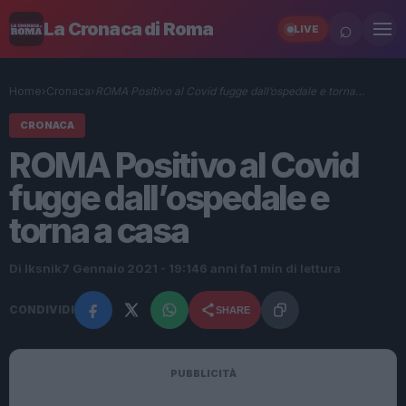
⌕
La Cronaca di Roma
LIVE
Home
›
Cronaca
›
ROMA Positivo al Covid fugge dall’ospedale e torna…
CRONACA
ROMA Positivo al Covid
fugge dall’ospedale e
torna a casa
Di Iksnik
7 Gennaio 2021 - 19:14
6 anni fa
1 min di lettura
CONDIVIDI
SHARE
PUBBLICITÀ