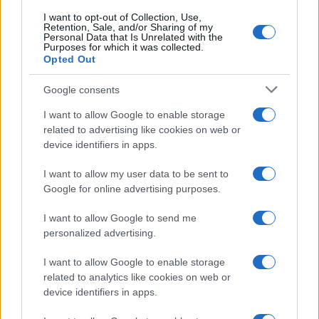
I want to opt-out of Collection, Use,
Retention, Sale, and/or Sharing of my
ARTICOLI CORRELATI
Personal Data that Is Unrelated with the
Purposes for which it was collected.
Opted Out
Google consents
I want to allow Google to enable storage
related to advertising like cookies on web or
device identifiers in apps.
Fiumicino, squalo attacca un pescatore: attimi di
terrore sul lungomare romano
I want to allow my user data to be sent to
Google for online advertising purposes.
I want to allow Google to send me
personalized advertising.
I want to allow Google to enable storage
related to analytics like cookies on web or
UFFICIALE: il Lazio torna in zona rossa. Approvato il
device identifiers in apps.
nuovo decreto legge anti-Covid