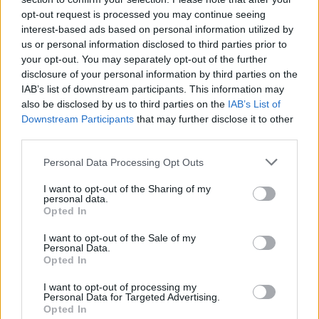
Meteo Roma e
Il sensitivo
opt-out request is processed you may continue seeing
Lazio, in arrivo un
Solange trovato
interest-based ads based on personal information utilized by
fine settimana
senza vita nella
us or personal information disclosed to third parties prior to
gelido
sua abitazione
your opt-out. You may separately opt-out of the further
disclosure of your personal information by third parties on the
IAB’s list of downstream participants. This information may
also be disclosed by us to third parties on the
IAB’s List of
POTREBBE INTERESSARTI
Downstream Participants
that may further disclose it to other
third parties.
Fiumicino, squalo attacca un
Please note that this website/app uses one or more Google
pescatore: attimi di terrore sul
Personal Data Processing Opt Outs
lungomare romano
services and may gather and store information including but
not limited to your visit or usage behaviour. You may click to
I want to opt-out of the Sharing of my
5 anni fa
personal data.
grant or deny consent to Google and its third-party tags to
UFFICIALE: il Lazio torna in zona
Opted In
use your data for below specified purposes in below Google
rossa. Approvato il nuovo
consent section.
decreto legge anti-Covid
I want to opt-out of the Sale of my
Personal Data.
5 anni fa
Opted In
I want to opt-out of processing my
Tag:
Personal Data for Targeted Advertising.
Ospedale
positivo
ultime-notizie
Opted In