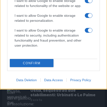
I want to allow Google to enable storage
related to functionality of the website or app.
I want to allow Google to enable storage
related to personalization.
ROMA Infermiere ruba materiale sanitario: arrestato
I want to allow Google to enable storage
related to security, including authentication
functionality and fraud prevention, and other
user protection.
ULTIME NOTIZIE
Sette anni fa l’omicidio Diabolik, il
CONFIRM
presunto killer dall’ergastolo
all’assoluzione: ora la parola alla
Cassazione
Data Deletion
Data Access
Privacy Policy
32 minuti fa
Ostia, sequestrati due
stabilimenti: Urbinati e Le Palme
2 ore fa