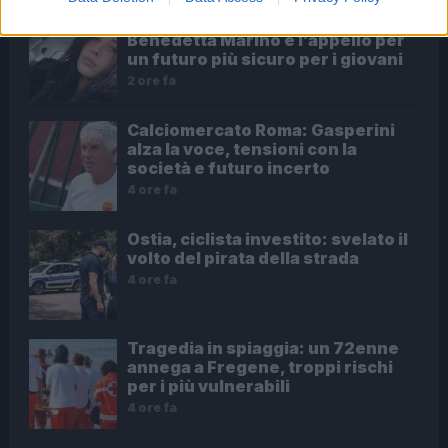
Dalla festa al dramma: la morte di
Benedetta Marino e l’appello per
un futuro più sicuro per i giovani
2 ore fa
Calciomercato Roma: Gasperini
alza la voce, tensioni con la
società e futuro incerto
4 ore fa
Ostia, ciclista investito: svelato il
volto del pirata della strada
4 ore fa
Tragedia in spiaggia: un 72enne
annega a Fregene, troppi rischi
per i più vulnerabili
4 ore fa