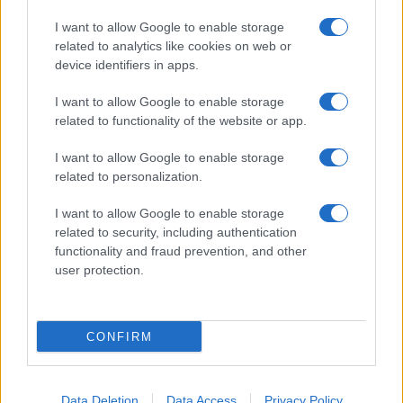
I want to allow Google to enable storage
related to analytics like cookies on web or
device identifiers in apps.
I want to allow Google to enable storage
related to functionality of the website or app.
UFFICIALE: il Lazio torna in zona rossa. Approvato il
nuovo decreto legge anti-Covid
I want to allow Google to enable storage
related to personalization.
I want to allow Google to enable storage
related to security, including authentication
functionality and fraud prevention, and other
user protection.
Roma – Rissa tra riders, un accoltellato
CONFIRM
ULTIME NOTIZIE
Data Deletion
Data Access
Privacy Policy