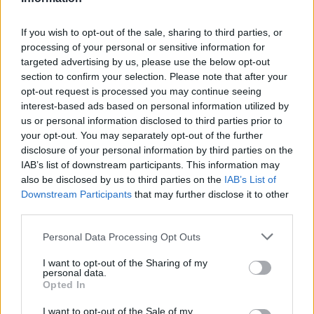
colpo di pistola a scopo dissuasivo che ha ferito il
ghanese all’inguine. L’uomo è stato subito
If you wish to opt-out of the sale, sharing to third parties, or
trasportato in ospedale in codice rosso ma non
processing of your personal or sensitive information for
sarebbe in pericolo di vita.
targeted advertising by us, please use the below opt-out
section to confirm your selection. Please note that after your
GUARDA IL VIDEO DELL’INTERVENTO DEGLI AGENTI
opt-out request is processed you may continue seeing
interest-based ads based on personal information utilized by
us or personal information disclosed to third parties prior to
Precedente
your opt-out. You may separately opt-out of the further
Tuscolano,
Successiva
disclosure of your personal information by third parties on the
rimosso enorme
Primarie del Pd, a
IAB’s list of downstream participants. This information may
alveare nel Parco
Roma vince
also be disclosed by us to third parties on the
IAB’s List of
degli Acquedotti –
Gualtieri
Downstream Participants
that may further disclose it to other
FOTO
third parties.
Please note that this website/app uses one or more Google
Personal Data Processing Opt Outs
services and may gather and store information including but
POTREBBE INTERESSARTI
not limited to your visit or usage behaviour. You may click to
I want to opt-out of the Sharing of my
personal data.
grant or deny consent to Google and its third-party tags to
Opted In
Fiumicino, squalo attacca un
use your data for below specified purposes in below Google
pescatore: attimi di terrore sul
consent section.
I want to opt-out of the Sale of my