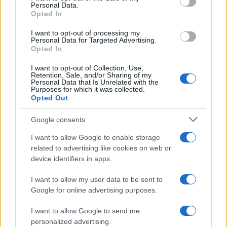
lungomare romano
Personal Data.
5 anni fa
Opted In
UFFICIALE: il Lazio torna in zona
I want to opt-out of processing my
rossa. Approvato il nuovo
Personal Data for Targeted Advertising.
decreto legge anti-Covid
Opted In
5 anni fa
I want to opt-out of Collection, Use,
Retention, Sale, and/or Sharing of my
Personal Data that Is Unrelated with the
Tag:
Purposes for which it was collected.
ultime-notizie
Opted Out
Google consents
ARTICOLI CORRELATI
I want to allow Google to enable storage
related to advertising like cookies on web or
device identifiers in apps.
I want to allow my user data to be sent to
Google for online advertising purposes.
I want to allow Google to send me
Fiumicino, squalo attacca un pescatore: attimi di
personalized advertising.
terrore sul lungomare romano