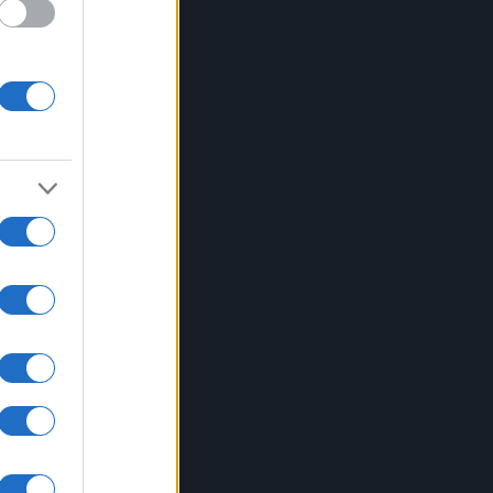
cipio
 e in
n
ietà
vare
 un