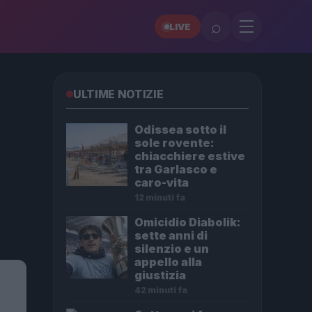
⌕
LIVE
ULTIME NOTIZIE
Odissea sotto il
sole rovente:
chiacchiere estive
tra Garlasco e
caro-vita
12 minuti fa
Omicidio Diabolik:
sette anni di
silenzio e un
appello alla
giustizia
42 minuti fa