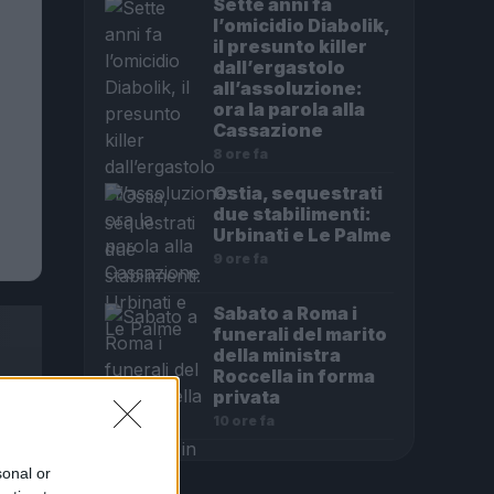
Sette anni fa
l’omicidio Diabolik,
il presunto killer
dall’ergastolo
all’assoluzione:
ora la parola alla
Cassazione
8 ore fa
Ostia, sequestrati
due stabilimenti:
Urbinati e Le Palme
9 ore fa
Sabato a Roma i
funerali del marito
della ministra
Roccella in forma
privata
10 ore fa
sonal or