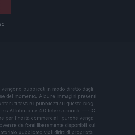
oci
i vengono pubblicati in modo diretto dagli
eresse del momento. Alcune immagini presenti
contenuti testuali pubblicati su questo blog
ommons Attribuzione 4.0 Internazionale — CC
che per finalità commerciali, purché venga
ovenire da fonti liberamente disponibili sul
eriale pubblicato violi diritti di proprietà