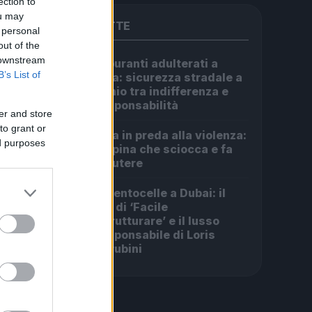
ection to
ou may
PIÙ LETTE
 personal
out of the
 downstream
Carburanti adulterati a
1
B’s List of
Roma: sicurezza stradale a
rischio tra indifferenza e
irresponsabilità
er and store
to grant or
Roma in preda alla violenza:
2
ed purposes
la rapina che sciocca e fa
discutere
Da Centocelle a Dubai: il
3
crac di ‘Facile
Ristrutturare’ e il lusso
irresponsabile di Loris
Cherubini