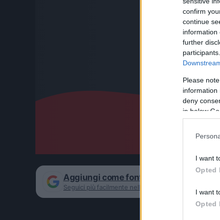
sensitive in
confirm you
continue se
information 
further disc
participants
Downstream 
Please note
information 
deny consent
in below Go
Persona
I want t
Opted 
Aggiungi come fonte preferita su Goog
Seguici più facilmente nelle notizie consigliate
I want t
Opted 