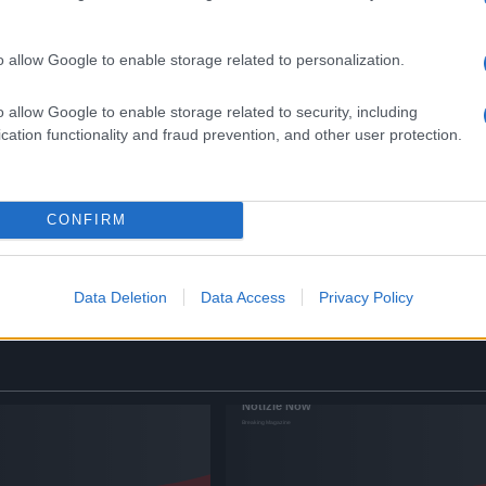
i caro
Prezzo della benzina alle stelle, ma
ri
perché è così alto e di quanto ancora
aumenterà ?
o allow Google to enable storage related to personalization.
o allow Google to enable storage related to security, including
cation functionality and fraud prevention, and other user protection.
a
Alla Galleria Giovanni XXIII
io
arriva l’autovelox. Multe per c
CONFIRM
opa
supera il limite. Dal 30 marzo
3 anni fa
Data Deletion
Data Access
Privacy Policy