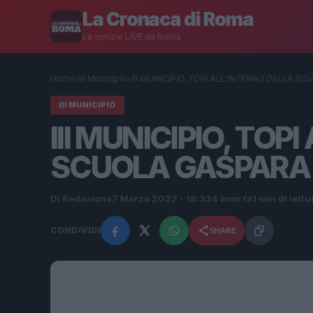
La Cronaca di Roma
Le notizie LIVE da Roma
Home
›
III Municipio
›
III MUNICIPIO, TOPI ALL’INTERNO DELLA 
III MUNICIPIO
III MUNICIPIO, TOP
SCUOLA GASPARA
Di Redazione
7 Marzo 2022 - 18:33
4 anni fa
1 min di lettu
CONDIVIDI
SHARE