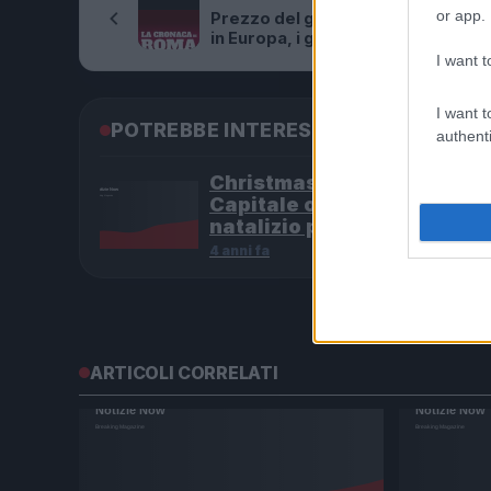
or app.
Prezzo del gas alle stelle. Mai cos
in Europa, i governi corrono ai ripa
I want t
I want t
POTREBBE INTERESSARTI
authenti
Christmas World a Roma, l
Capitale ospiterà il villagg
natalizio più grande d’Eur
4 anni fa
ARTICOLI CORRELATI