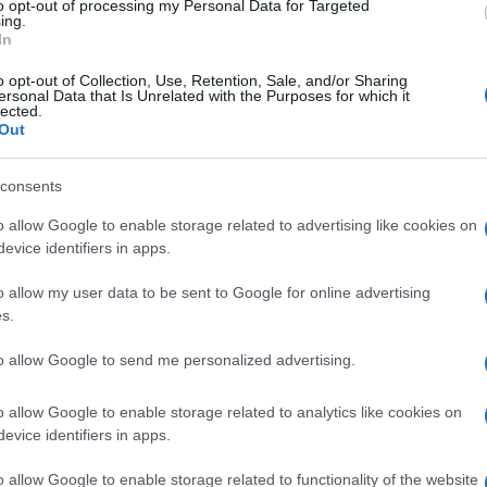
to opt-out of processing my Personal Data for Targeted
 GASPARA STAMPA
ing.
In
o opt-out of Collection, Use, Retention, Sale, and/or Sharing
uola Comunale dell’Infazia Gaspara Stampa nel III Muni
ersonal Data that Is Unrelated with the Purposes for which it
lected.
ei loro escrementi all’interno del giardino circostante
Out
se.
e alcune derattizzazioni, il problema sembrerebbe no
consents
isalirebbe ad un terreno adiacente alla scuola di propr
o allow Google to enable storage related to advertising like cookies on
evice identifiers in apps.
missione Ambiente che in Commissione Scuola di atti
o allow my user data to be sent to Google for online advertising
e i bambini e il personale scolastico, chiedendo anche
s.
a del terreno adiacente la scuola materna”.
talia in Municipio III, Manuel Bartolomeo.
to allow Google to send me personalized advertising.
del prezzo del gas!
o allow Google to enable storage related to analytics like cookies on
Seguici su fb
evice identifiers in apps.
o allow Google to enable storage related to functionality of the website
Successiva