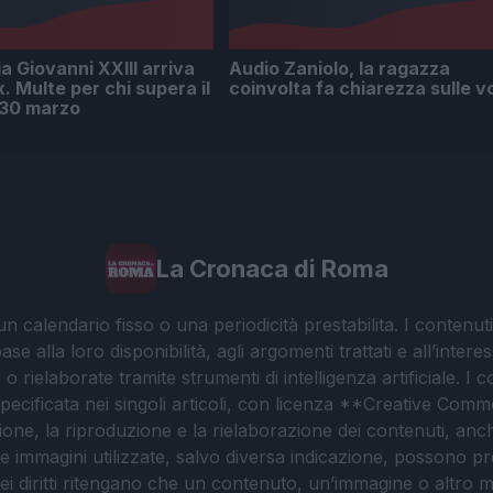
ia Giovanni XXIII arriva
Audio Zaniolo, la ragazza
x. Multe per chi supera il
coinvolta fa chiarezza sulle v
l 30 marzo
La Cronaca di Roma
 calendario fisso o una periodicità prestabilita. I contenut
ase alla loro disponibilità, agli argomenti trattati e all’int
 rielaborate tramite strumenti di intelligenza artificiale. I 
 specificata nei singoli articoli, con licenza **Creative C
ione, la riproduzione e la rielaborazione dei contenuti, an
. Le immagini utilizzate, salvo diversa indicazione, possono pr
ei diritti ritengano che un contenuto, un’immagine o altro mat