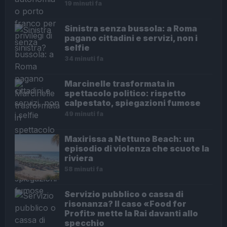
19 minuti fa
Sinistra senza bussola: a Roma
pagano cittadini e servizi, non i
selfie
34 minuti fa
Marcinelle trasformata in
spettacolo politico: rispetto
calpestato, spiegazioni fumose
49 minuti fa
Maxirissa a Nettuno Beach: un
episodio di violenza che scuote la
riviera
58 minuti fa
Servizio pubblico o cassa di
risonanza? Il caso «Food for
Profit» mette la Rai davanti allo
specchio