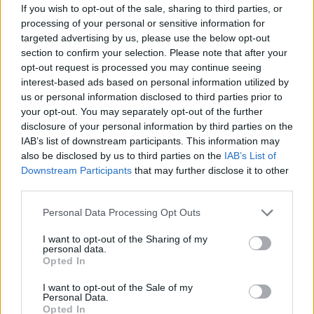
If you wish to opt-out of the sale, sharing to third parties, or
fino a 37° su mezza Italia.
processing of your personal or sensitive information for
1 anno fa
targeted advertising by us, please use the below opt-out
Roma, Le previsioni meteo di
section to confirm your selection. Please note that after your
domani
opt-out request is processed you may continue seeing
5 anni fa
interest-based ads based on personal information utilized by
us or personal information disclosed to third parties prior to
your opt-out. You may separately opt-out of the further
Tag:
disclosure of your personal information by third parties on the
25 aprile
Meteo
IAB’s list of downstream participants. This information may
also be disclosed by us to third parties on the
IAB’s List of
Downstream Participants
that may further disclose it to other
ARTICOLI CORRELATI
third parties.
Please note that this website/app uses one or more Google
Personal Data Processing Opt Outs
services and may gather and store information including but
not limited to your visit or usage behaviour. You may click to
I want to opt-out of the Sharing of my
personal data.
grant or deny consent to Google and its third-party tags to
Opted In
use your data for below specified purposes in below Google
consent section.
I want to opt-out of the Sale of my
Personal Data.
Meteo: arriva il caldo africano, fino a 37° su mezza
Opted In
Italia.