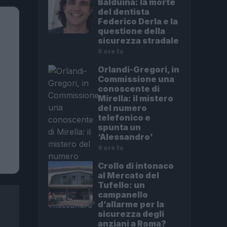
Balduina: la morte
del dentista
Federico Derla e la
questione della
sicurezza stradale
8 ore fa
Orlandi-Gregori, in
Commissione una
conoscente di
Mirella: il mistero
del numero
telefonico e
spunta un
‘Alessandro’
9 ore fa
Crollo di intonaco
al Mercato del
Tufello: un
campanello
d’allarme per la
sicurezza degli
anziani a Roma?