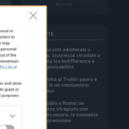
10 ore fa
sonal or
PIÙ LETTE
ection to
ou may
 personal
Carburanti adulterati a
1
Roma: sicurezza stradale a
out of the
rischio tra indifferenza e
 downstream
irresponsabilità
B’s List of
Incendio al Trullo: paura e
2
er and store
caos in un condominio
to grant or
romano
ed purposes
Omicidio a Roma: un
3
ragazzo sfregiato con
l’acido muore, la comunità
in apprensione