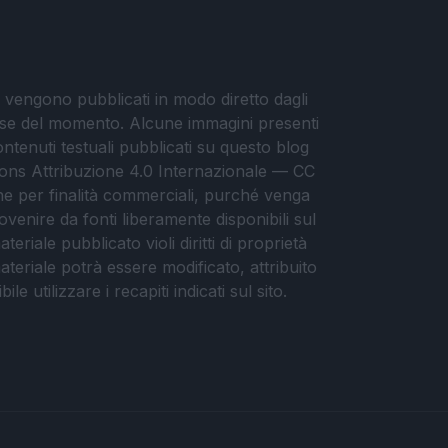
i vengono pubblicati in modo diretto dagli
eresse del momento. Alcune immagini presenti
contenuti testuali pubblicati su questo blog
ommons Attribuzione 4.0 Internazionale — CC
che per finalità commerciali, purché venga
ovenire da fonti liberamente disponibili sul
eriale pubblicato violi diritti di proprietà
materiale potrà essere modificato, attribuito
e utilizzare i recapiti indicati sul sito.