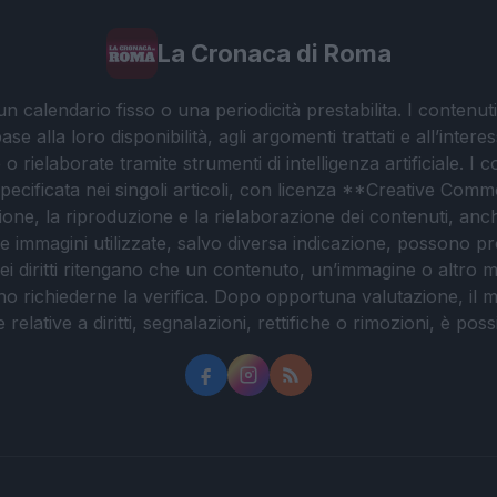
La Cronaca di Roma
 calendario fisso o una periodicità prestabilita. I contenut
ase alla loro disponibilità, agli argomenti trattati e all’int
 rielaborate tramite strumenti di intelligenza artificiale. I 
 specificata nei singoli articoli, con licenza **Creative C
ione, la riproduzione e la rielaborazione dei contenuti, an
. Le immagini utilizzate, salvo diversa indicazione, possono pr
ei diritti ritengano che un contenuto, un’immagine o altro mat
ssono richiederne la verifica. Dopo opportuna valutazione, il 
lative a diritti, segnalazioni, rettifiche o rimozioni, è possibil