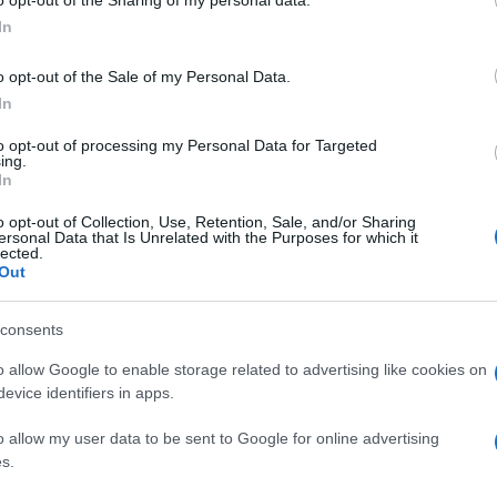
le
In
o opt-out of the Sale of my Personal Data.
 di Roma. E’ quanto prevede il nuovo regolamento, in
In
ttività commerciali e artigianali nel cuore della Capita
to opt-out of processing my Personal Data for Targeted
Commissione Commercio Alemanni, deve arrivare al via
ing.
roga, concessa lo scorso anno, è infatti in scadenza il 
In
normare l’apertura di nuovi esercizi in una zona che,
o opt-out of Collection, Use, Retention, Sale, and/or Sharing
ersonal Data that Is Unrelated with the Purposes for which it
lected.
Out
lio Cesare il 30 maggio. E stabilisce che nei prossimi 
souvenir. Il loro numero nell’area, rispetto a quello del
consents
velli esponenziali. Banditi anche sexy shop, compro oro e
o allow Google to enable storage related to advertising like cookies on
nato alimentare, che potranno effettuare anche
evice identifiers in apps.
ità ha creato non poche polemiche.
o allow my user data to be sent to Google for online advertising
l regolamento per un soffio. Ma in campo è scesa anche
s.
e’. I comitati che ne fanno parte hanno infatti annunciat