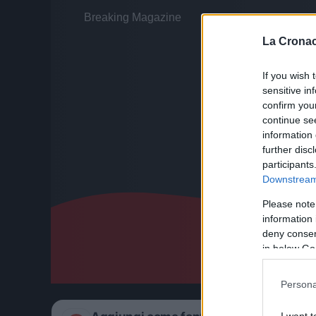
La Cronac
If you wish 
sensitive in
confirm you
continue se
information 
further disc
participants
Downstream 
Please note
information 
deny consent
in below Go
Persona
I want t