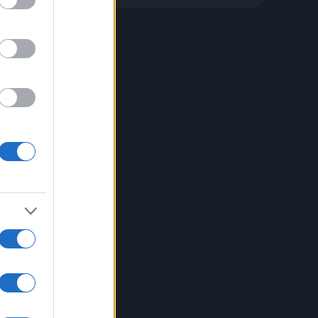
le.
31
 lo
tre
le
 sale
 la
o una