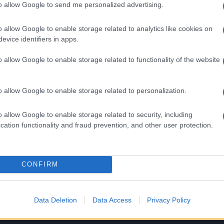
to allow Google to send me personalized advertising.
prossimo, 29 maggio, alle 18. Tra le richieste, quella d
di apertura e trasferimento e alla limitazione del
o allow Google to enable storage related to analytics like cookies on
evice identifiers in apps.
o allow Google to enable storage related to functionality of the website
o allow Google to enable storage related to personalization.
Campo de’ Fiori che diventa
Buenos Aires: quando una
o allow Google to enable storage related to security, including
il
comunità riscrive il volto di
cation functionality and fraud prevention, and other user protection.
Roma (senza perdere la civiltà
dello spazio comune)
3 settimane fa
CONFIRM
Successiva
so:
Paluani fallita, addio alla storica
Data Deletion
Data Access
Privacy Policy
azienda del pandoro