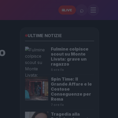
⌕
LIVE
ULTIME NOTIZIE
co
Fulmine colpisce
scout su Monte
Livata: grave un
ragazzo
5 ore fa
Spin Time: Il
Grande Affare e le
Costose
Conseguenze per
Roma
7 ore fa
Tragedia alla