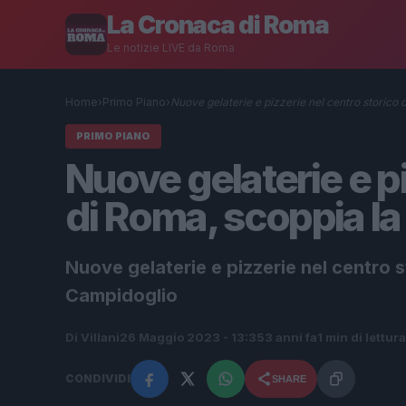
La Cronaca di Roma
Le notizie LIVE da Roma
Home
›
Primo Piano
›
Nuove gelaterie e pizzerie nel centro storico 
PRIMO PIANO
Nuove gelaterie e pi
di Roma, scoppia la
Nuove gelaterie e pizzerie nel centro s
Campidoglio
Di Villani
26 Maggio 2023 - 13:35
3 anni fa
1 min di lettura
CONDIVIDI
SHARE