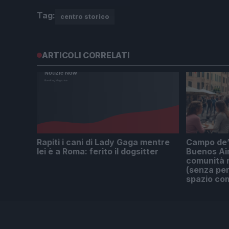
Tag:
centro storico
ARTICOLI CORRELATI
Rapiti i cani di Lady Gaga mentre
Campo de’ 
lei è a Roma: ferito il dogsitter
Buenos Ai
comunità r
(senza perd
spazio co