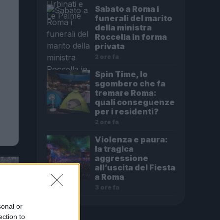
Sabato a Roma i
funerali del marito
della ministra
Roccella in forma
privata
2 ore fa
Spin Time, lo
sgombero che fa
tremare Roma:
quali conseguenze
per i residenti?
2 ore fa
Violenza e paura:
la tragica
aggressione
all’uscita del Fiesta
a Roma
3 ore fa
sonal or
ection to