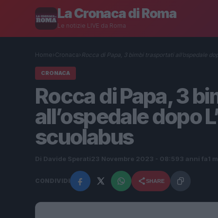
La Cronaca di Roma
Le notizie LIVE da Roma
Home
›
Cronaca
›
Rocca di Papa, 3 bimbi trasportati all’ospedale d
CRONACA
Rocca di Papa, 3 bi
all’ospedale dopo L
scuolabus
Di Davide Sperati
23 Novembre 2023 - 08:59
3 anni fa
1 m
CONDIVIDI
SHARE