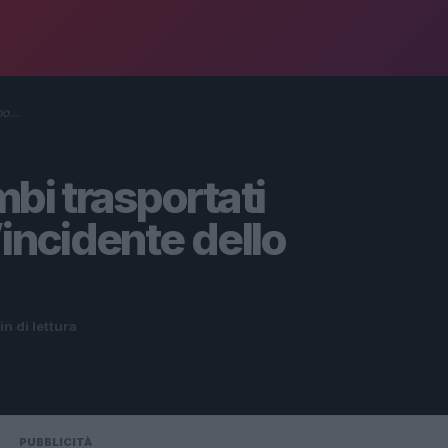
opo…
mbi trasportati
’incidente dello
in di lettura
PUBBLICITÀ