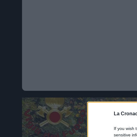
La Cronac
If you wish 
sensitive in