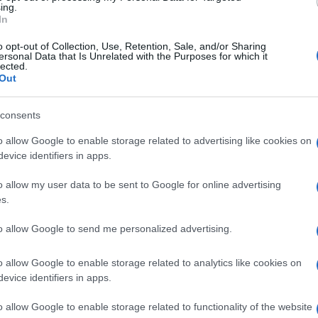
ing.
le
In
o opt-out of Collection, Use, Retention, Sale, and/or Sharing
ersonal Data that Is Unrelated with the Purposes for which it
lected.
 scuolabus con diverse persone all’interno. 5 bambini,
Out
 all’interno quando per cause ancora da accertare è and
consents
o allow Google to enable storage related to advertising like cookies on
anze del 118 che hanno prestato i primi soccorsi alle 7
evice identifiers in apps.
o allow my user data to be sent to Google for online advertising
asporti all’ospedale in codice giallo.
s.
to allow Google to send me personalized advertising.
o allow Google to enable storage related to analytics like cookies on
evice identifiers in apps.
a:
ULTIME NOTIZIE Roma –
la
Incidente stradale sulla
o allow Google to enable storage related to functionality of the website
Collatina, grave una donna