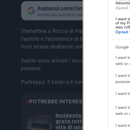
Advertis
Aggiungi come fonte preferita su Goog
Opted 
Seguici più facilmente nelle notizie consigliate
I want t
of my P
was col
Stamattina a Rocca di Papa si è ribaltato uno
Opted 
l’autista e l’assistenza di bordo si trovavano
fuori strada ribaltando sul lato destro.
Google 
I want t
Subito aono arrivati i soccorsi e le autoambul
web or d
persone.
I want t
Purtroppo 3 bimbi e il conducente sono stati tr
purpose
I want 
POTREBBE INTERESSARTI
I want t
web or d
Incidente nel cuore di Rom
grata rotta mette a rischio 
I want t
vita di una donna