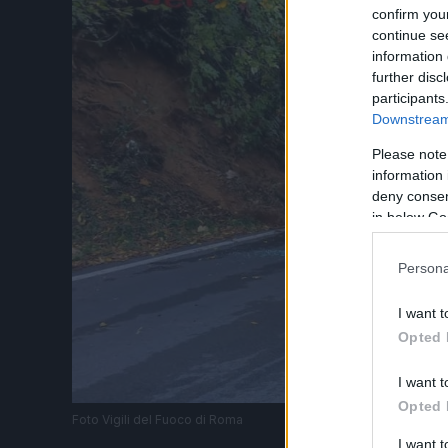
confirm you
continue se
information 
further disc
participants
Downstream 
Please note
information 
deny consent
in below Go
Persona
I want t
Opted 
I want t
Opted 
Foto Vigili del Fuoco di Roma
I want 