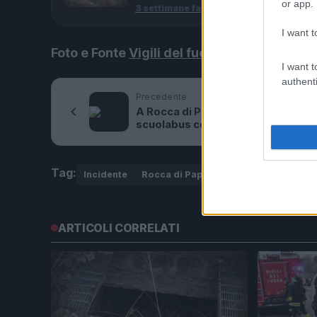
or app.
3 settimane fa
I want t
Foto e Fonte
Vigili del fuoco di Roma
I want t
authenti
Precedente
A Rocca di Papa si ribalta uno
scuolabus con 5 bambini dentro
Tag:
Incidente
Rocca di Papa
ARTICOLI CORRELATI