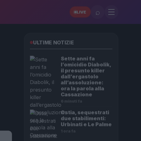
⌕
LIVE
ULTIME NOTIZIE
Sette anni fa
l’omicidio Diabolik,
il presunto killer
dall’ergastolo
all’assoluzione:
ora la parola alla
Cassazione
6 minuti fa
Ostia, sequestrati
due stabilimenti:
Urbinati e Le Palme
1 ora fa