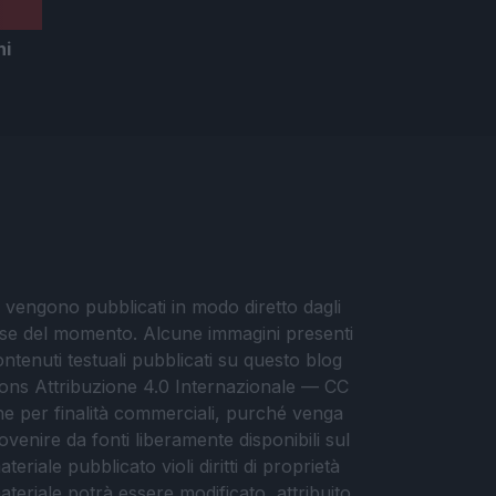
hi
i vengono pubblicati in modo diretto dagli
eresse del momento. Alcune immagini presenti
contenuti testuali pubblicati su questo blog
ommons Attribuzione 4.0 Internazionale — CC
che per finalità commerciali, purché venga
ovenire da fonti liberamente disponibili sul
eriale pubblicato violi diritti di proprietà
materiale potrà essere modificato, attribuito