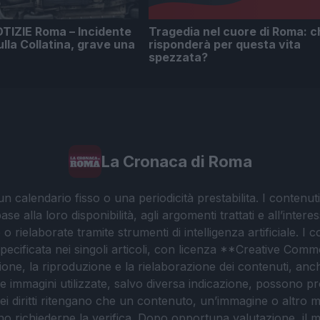
TIZIE Roma – Incidente
Tragedia nel cuore di Roma: c
ulla Collatina, grave una
risponderà per questa vita
spezzata?
La Cronaca di Roma
 calendario fisso o una periodicità prestabilita. I contenut
ase alla loro disponibilità, agli argomenti trattati e all’int
 rielaborate tramite strumenti di intelligenza artificiale. I 
 specificata nei singoli articoli, con licenza **Creative C
ione, la riproduzione e la rielaborazione dei contenuti, an
. Le immagini utilizzate, salvo diversa indicazione, possono pr
ei diritti ritengano che un contenuto, un’immagine o altro mat
ssono richiederne la verifica. Dopo opportuna valutazione, il 