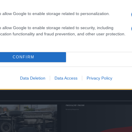
5 anni fa
o allow Google to enable storage related to personalization.
o allow Google to enable storage related to security, including
cation functionality and fraud prevention, and other user protection.
Successiva
La Formula E lascia Roma e il Gran
Premio si sposta a Misano
CONFIRM
Data Deletion
Data Access
Privacy Policy