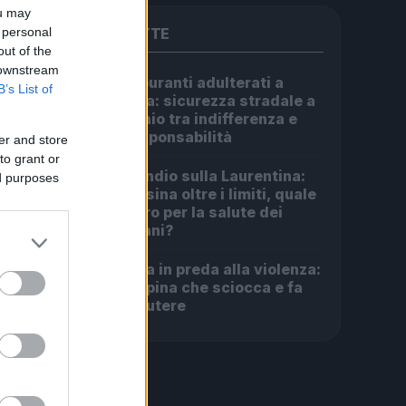
ou may
 personal
PIÙ LETTE
out of the
 downstream
Carburanti adulterati a
1
B’s List of
Roma: sicurezza stradale a
rischio tra indifferenza e
irresponsabilità
er and store
to grant or
Incendio sulla Laurentina:
ed purposes
2
diossina oltre i limiti, quale
futuro per la salute dei
romani?
Roma in preda alla violenza:
3
la rapina che sciocca e fa
discutere