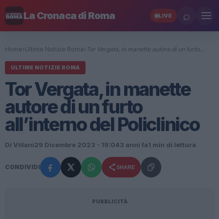
⌕
La Cronaca di Roma
LIVE
Home
›
Ultime Notizie Roma
›
Tor Vergata, in manette autore di un furto…
ULTIME NOTIZIE ROMA
Tor Vergata, in manette
autore di un furto
all’interno del Policlinico
Di Villani
29 Dicembre 2023 - 19:04
3 anni fa
1 min di lettura
CONDIVIDI
SHARE
PUBBLICITÀ