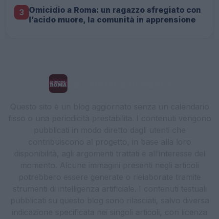
Omicidio a Roma: un ragazzo sfregiato con
3
l’acido muore, la comunità in apprensione
La Cronaca di Roma
Questo sito è un blog aggiornato senza un calendario
fisso o una periodicità prestabilita. I contenuti vengono
pubblicati in modo diretto dagli utenti che
contribuiscono al progetto, in base alla loro
disponibilità, agli argomenti trattati e all’interesse del
momento. Alcune immagini presenti negli articoli
potrebbero essere generate o rielaborate tramite
strumenti di intelligenza artificiale. I contenuti testuali
pubblicati su questo blog sono rilasciati, salvo diversa
indicazione specificata nei singoli articoli, con licenza