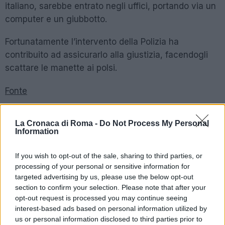
italiano, sarebbe entrato negli uffici, portando via un
computer e un giubbotto.
Fortunatamente l’intervento della Polizia ha
contribuito ad assicurarlo alla giustizia, facendogli
scattare le manette ai polsi.
Fonte
POTREBBE INTERESSARTI
La Cronaca di Roma -
Do Not Process My Personal
Information
ROMA Intossicati all’Ufficio
If you wish to opt-out of the sale, sharing to third parties, or
Postale di Tor Vergata. Il motivo
processing of your personal or sensitive information for
8 anni fa
targeted advertising by us, please use the below opt-out
Ultimo concerto a Tor Vergata.
section to confirm your selection. Please note that after your
Buone notizie per i fan del
opt-out request is processed you may continue seeing
cantante
interest-based ads based on personal information utilized by
1 anno fa
us or personal information disclosed to third parties prior to