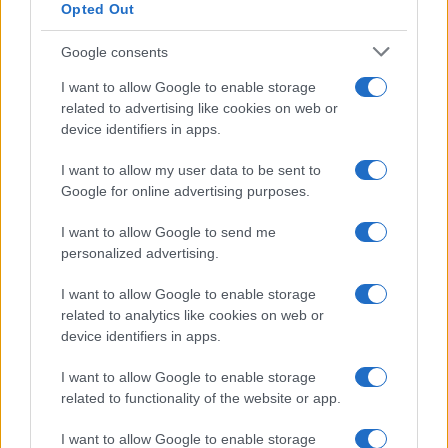
Opted Out
ROMA Intossicati all’Ufficio Postale di Tor Vergata. Il
Google consents
motivo
I want to allow Google to enable storage
related to advertising like cookies on web or
device identifiers in apps.
I want to allow my user data to be sent to
Google for online advertising purposes.
Ultimo concerto a Tor Vergata. Buone notizie per i
fan del cantante
I want to allow Google to send me
personalized advertising.
I want to allow Google to enable storage
related to analytics like cookies on web or
device identifiers in apps.
I want to allow Google to enable storage
Manifestazione contro un’altra casa assegnata ai
related to functionality of the website or app.
rom
I want to allow Google to enable storage