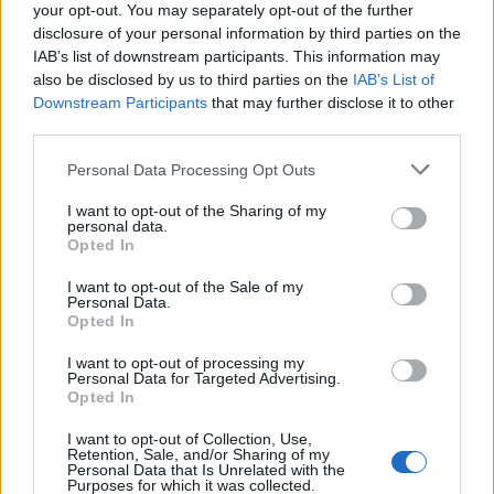
your opt-out. You may separately opt-out of the further
disclosure of your personal information by third parties on the
Successiva
IAB’s list of downstream participants. This information may
Precedente
Juve Roma, Allegri
also be disclosed by us to third parties on the
IAB’s List of
Ecco il decalogo
avverte i suoi:
Downstream Participants
that may further disclose it to other
per tutelare i
“Niente
third parties.
nostri amici a
distrazioni,
Please note that this website/app uses one or more Google
quattro zampe
pensiamo solo al
Personal Data Processing Opt Outs
services and may gather and store information including but
campo”
not limited to your visit or usage behaviour. You may click to
I want to opt-out of the Sharing of my
personal data.
grant or deny consent to Google and its third-party tags to
Opted In
use your data for below specified purposes in below Google
Tag:
Tor Vergata
consent section.
I want to opt-out of the Sale of my
Personal Data.
Opted In
ARTICOLI CORRELATI
I want to opt-out of processing my
Personal Data for Targeted Advertising.
Opted In
I want to opt-out of Collection, Use,
Retention, Sale, and/or Sharing of my
Personal Data that Is Unrelated with the
Purposes for which it was collected.