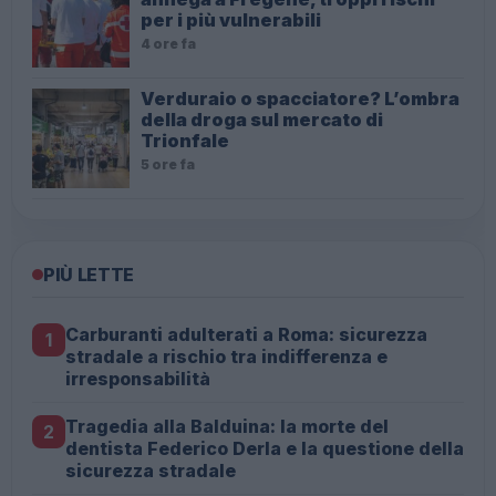
per i più vulnerabili
4 ore fa
Verduraio o spacciatore? L’ombra
della droga sul mercato di
Trionfale
5 ore fa
PIÙ LETTE
Carburanti adulterati a Roma: sicurezza
1
stradale a rischio tra indifferenza e
irresponsabilità
Tragedia alla Balduina: la morte del
2
dentista Federico Derla e la questione della
sicurezza stradale