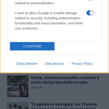
related to personalization.
ULTIME NOTIZIE
I want to allow Google to enable storage
related to security, including authentication
functionality and fraud prevention, and other
Dalla festa al dramma: la morte di
user protection.
Benedetta Marino e l’appello per
un futuro più sicuro per i giovani
1 ora fa
CONFIRM
Calciomercato Roma: Gasperini
alza la voce, tensioni con la
società e futuro incerto
Data Deletion
Data Access
Privacy Policy
4 ore fa
Ostia, ciclista investito: svelato il
volto del pirata della strada
4 ore fa
Tragedia in spiaggia: un 72enne
annega a Fregene, troppi rischi