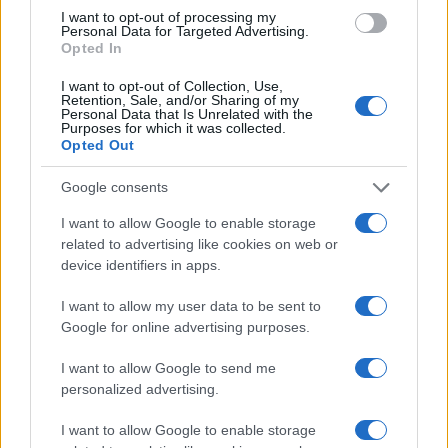
I want to opt-out of processing my
Nel frattempo, la società Nomisma ha depositato
Personal Data for Targeted Advertising.
Opted In
una relazione finale contenente le controdeduzioni
relative alle proposte e alle contestazioni raccolte
I want to opt-out of Collection, Use,
Retention, Sale, and/or Sharing of my
durante la fase di dibattito pubblico. Il progetto
Personal Data that Is Unrelated with the
Purposes for which it was collected.
definitivo, considerando anche le richieste emerse,
Opted Out
richiederà probabilmente diversi mesi prima di
essere ultimato e presentato alle autorità
Google consents
competenti.
I want to allow Google to enable storage
related to advertising like cookies on web or
Fonte
device identifiers in apps.
I want to allow my user data to be sent to
Successiva
Precedente
Google for online advertising purposes.
Tentata rapina a
Parcheggiatore
Termini: una nonna
Abusivo Espulso
I want to allow Google to send me
racconta l’incubo
dall’Italia dopo
personalized advertising.
vissuto con il
Ripetute Denunce
nipotino
I want to allow Google to enable storage