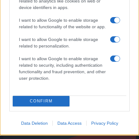
related to analytics like cookies on web or
device identifiers in apps.
Tag:
As Roma
Stadio della Roma
Stadio Roma
I want to allow Google to enable storage
related to functionality of the website or app.
ARTICOLI CORRELATI
I want to allow Google to enable storage
related to personalization.
I want to allow Google to enable storage
related to security, including authentication
functionality and fraud prevention, and other
user protection.
Infortunio Dybala, l’argentino sta molto male, quasi
certo il rientro nel 2023, le ultimissime sulle sue
condizioni
CONFIRM
Data Deletion
Data Access
Privacy Policy