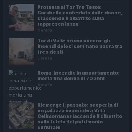
Proteste al Tor Tre Teste:
Carabella contestato dalle donne,
si accende il dibattito sulla
rappresentanza
4 ore fa
Tor di Valle brucia ancora: gli
incendi dolosi seminano paura tra
i residenti
5 ore fa
Roma, incendio in appartamento:
morta una donna di 70 anni
6 ore fa
Riemerge il passato: scoperta di
un palazzo imperiale a Villa
Celimontana riaccende il dibattito
sulla tutela del patrimonio
culturale