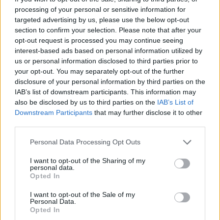
processing of your personal or sensitive information for
attenzione all’aspetto ambientale circostante,
targeted advertising by us, please use the below opt-out
verranno ora prese in considerazione per la stesura
section to confirm your selection. Please note that after your
del progetto definitivo. Tuttavia, alcune richieste,
opt-out request is processed you may continue seeing
come l’aumento dei posti, potrebbero non essere
interest-based ads based on personal information utilized by
accettate a causa dell’impatto logistico e finanziario
us or personal information disclosed to third parties prior to
your opt-out. You may separately opt-out of the further
che comporterebbero.
disclosure of your personal information by third parties on the
IAB’s list of downstream participants. This information may
also be disclosed by us to third parties on the
IAB’s List of
POTREBBE INTERESSARTI
Downstream Participants
that may further disclose it to other
third parties.
Infortunio Dybala, l’argentino sta
molto male, quasi certo il rientro
Please note that this website/app uses one or more Google
Personal Data Processing Opt Outs
nel 2023, le ultimissime sulle sue
services and may gather and store information including but
condizioni
not limited to your visit or usage behaviour. You may click to
I want to opt-out of the Sharing of my
personal data.
4 anni fa
grant or deny consent to Google and its third-party tags to
Opted In
use your data for below specified purposes in below Google
AS ROMA Debito in crescita a
consent section.
marzo a 265,5 milioni di euro
I want to opt-out of the Sale of my
Personal Data.
5 anni fa
Opted In