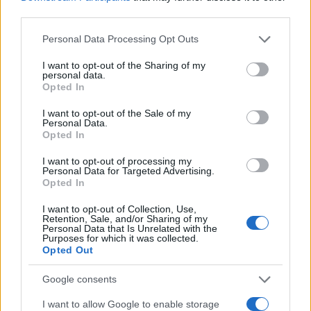
third parties.
Il ministro della Difesa Guido Crosetto è stato
Please note that this website/app uses one or more Google
Personal Data Processing Opt Outs
incaricato di riferire sulla situazione nel Mar Rosso
services and may gather and store information including but
alla Camera il 1° febbraio. Ha anche enfatizzato la
not limited to your visit or usage behaviour. You may click to
I want to opt-out of the Sharing of my
personal data.
necessità per l’Italia di investire di più nella difesa e
grant or deny consent to Google and its third-party tags to
Opted In
use your data for below specified purposes in below Google
ha ribadito la necessità di rafforzare i poteri del suo
consent section.
I want to opt-out of the Sale of my
ministero. Crosetto sostiene che senza una difesa
Personal Data.
adeguata non ci può essere né istruzione gratuita,
Opted In
né libero commercio, né democrazia. L’obiettivo è
I want to opt-out of processing my
quello di creare una riserva nazionale delle forze
Personal Data for Targeted Advertising.
Opted In
armate, ispirandosi a modelli come quello svizzero e
israeliano, anche se da attivare solo in casi estremi.
I want to opt-out of Collection, Use,
Retention, Sale, and/or Sharing of my
Personal Data that Is Unrelated with the
Infine, Crosetto ha espresso preoccupazione per la
Purposes for which it was collected.
Opted Out
situazione nel Mar Rosso, dove diverse guerre
stanno avendo luogo. Egli ritiene che Cina e Russia
Google consents
stiano già conducendo una loro guerra ibrida: le loro
I want to allow Google to enable storage
navi commerciali, risparmiate dagli attacchi Houthi,