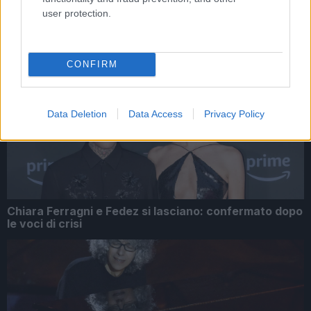
user protection.
Tag:
live
CONFIRM
ARTICOLI CORRELATI
Data Deletion
Data Access
Privacy Policy
Chiara Ferragni e Fedez si lasciano: confermato dopo
le voci di crisi