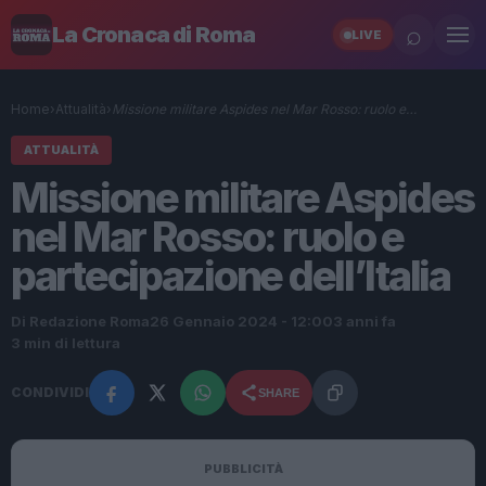
⌕
La Cronaca di Roma
LIVE
Home
›
Attualità
›
Missione militare Aspides nel Mar Rosso: ruolo e…
ATTUALITÀ
Missione militare Aspides
nel Mar Rosso: ruolo e
partecipazione dell’Italia
Di Redazione Roma
26 Gennaio 2024 - 12:00
3 anni fa
3 min di lettura
CONDIVIDI
SHARE
PUBBLICITÀ