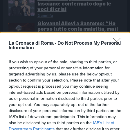
lasciano: confermato dopo le
voci di crisi
2 anni fa
Giovanni Allevi a Sanremo: “Ho
perso tutto con la malattia, ma il
dolore mi ha donato tanto”
2 anni fa
La Cronaca di Roma -
Do Not Process My Personal
Information
Tuttavia, caratteristica chiave della missione
If you wish to opt-out of the sale, sharing to third parties, or
Aspides è l’assenza di attacchi nel territorio
processing of your personal or sensitive information for
yemenita, pur non escludendo l’eventualità di
targeted advertising by us, please use the below opt-out
section to confirm your selection. Please note that after your
utilizzare la forza in caso di necessità. Un fatto da
opt-out request is processed you may continue seeing
sottolineare è che fino ad ora è stato pubblicato solo
interest-based ads based on personal information utilized by
un documento da parte di Francia, Germania e Italia,
us or personal information disclosed to third parties prior to
e il Consiglio dell’UE ha preso la decisione politica di
your opt-out. You may separately opt-out of the further
disclosure of your personal information by third parties on the
sostenere la missione. Tuttavia, non ci sono ancora
IAB’s list of downstream participants. This information may
dettagli ufficiali circa le scadenze o l’organizzazione
also be disclosed by us to third parties on the
IAB’s List of
esatta.
Downstream Participants
that may further disclose it to other