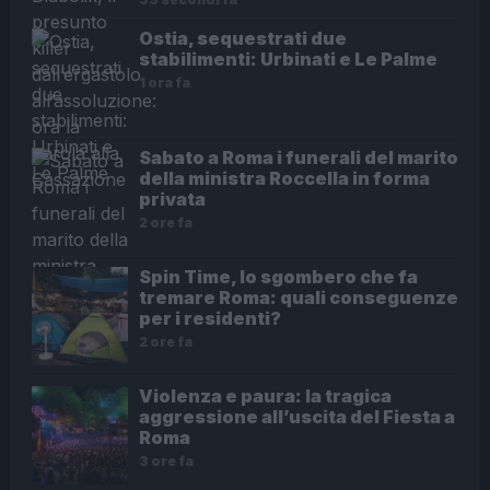
Ostia, sequestrati due
stabilimenti: Urbinati e Le Palme
1 ora fa
Sabato a Roma i funerali del marito
della ministra Roccella in forma
privata
2 ore fa
Spin Time, lo sgombero che fa
tremare Roma: quali conseguenze
per i residenti?
2 ore fa
Violenza e paura: la tragica
aggressione all’uscita del Fiesta a
Roma
3 ore fa