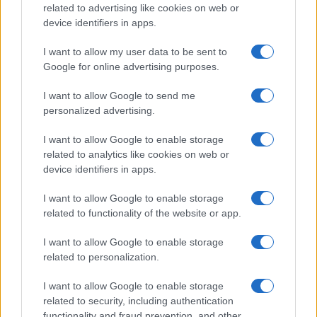
related to advertising like cookies on web or
sfruttano un vantaggio competitivo che potrebbe
device identifiers in apps.
alterare la concorrenza. Inoltre, ha criticato la
I want to allow my user data to be sent to
decisione di un precedente governo di ritirare le armi
Google for online advertising purposes.
dall’Arabia Saudita e dagli Emirati che stavano
combattendo contro gli Houthi, gruppo che ha una
I want to allow Google to send me
propria capacità militare produttiva e risulta essere
personalized advertising.
più pericoloso di Hamas ed Hezbollah. Il ministro
I want to allow Google to enable storage
conclude sostenendo che ora ne stiamo pagando le
related to analytics like cookies on web or
conseguenze.
device identifiers in apps.
I want to allow Google to enable storage
Fonte
related to functionality of the website or app.
Precedente
Successiva
I want to allow Google to enable storage
Ilary Blasi desidera
Trapper Baby
related to personalization.
invitare a cena
Gang ai domiciliari
Francesco Totti,
per violazione
I want to allow Google to enable storage
spera sia felice
dell’obbligo di
related to security, including authentication
con Noemi Bocchi
dimora
functionality and fraud prevention, and other