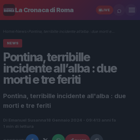
⌕
La Cronaca di Roma
LIVE
Home
›
News
›
Pontina, terribille incidente all’alba : due morti e…
NEWS
Pontina, terribille
incidente all’alba : due
morti e tre feriti
Pontina, terribille incidente all'alba : due
morti e tre feriti
Di Emanuel Susanna
18 Gennaio 2024 - 09:41
3 anni fa
1 min di lettura