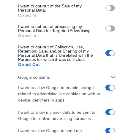
consent section.
I want to opt-out of the Sale of my
Personal Data.
Precedente
Successiva
Opted In
Concessioni
La Cina mappò il
balneari, scontro
virus Covid-19 due
I want to opt-out of processing my
Meloni-Ue : cosa
settimane prima di
Personal Data for Targeted Advertising.
succede ora in
annunciarlo al
Opted In
Italia ?
resto del mondo
I want to opt-out of Collection, Use,
Retention, Sale, and/or Sharing of my
Personal Data that Is Unrelated with the
Purposes for which it was collected.
Tag:
Pontina
Opted Out
Google consents
ARTICOLI CORRELATI
I want to allow Google to enable storage
related to advertising like cookies on web or
device identifiers in apps.
I want to allow my user data to be sent to
Google for online advertising purposes.
I want to allow Google to send me