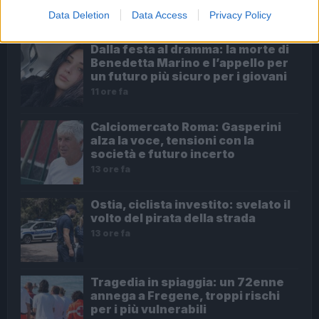
ULTIME NOTIZIE
Data Deletion
Data Access
Privacy Policy
Dalla festa al dramma: la morte di
Benedetta Marino e l’appello per
un futuro più sicuro per i giovani
11 ore fa
Calciomercato Roma: Gasperini
alza la voce, tensioni con la
società e futuro incerto
13 ore fa
Ostia, ciclista investito: svelato il
volto del pirata della strada
13 ore fa
Tragedia in spiaggia: un 72enne
annega a Fregene, troppi rischi
per i più vulnerabili