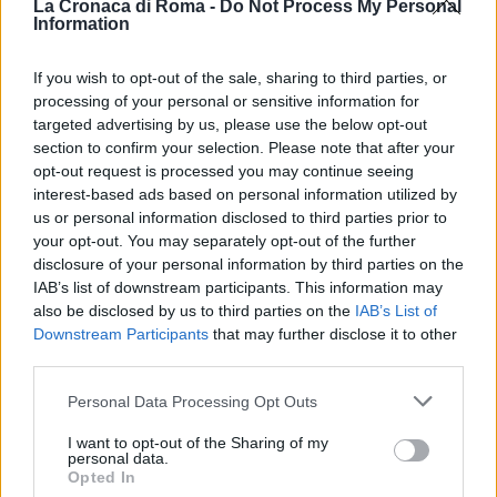
La Cronaca di Roma -
Do Not Process My Personal
possibile”. Lo comunica Anas in una nota.
Information
Il traffico è completamente bloccato e la Pontina è
stata chiusa. Gli automobilisti riportano su Facebook
If you wish to opt-out of the sale, sharing to third parties, or
processing of your personal or sensitive information for
di essere in coda da almeno due ore in direzione
targeted advertising by us, please use the below opt-out
Roma.
section to confirm your selection. Please note that after your
opt-out request is processed you may continue seeing
Fonte
interest-based ads based on personal information utilized by
us or personal information disclosed to third parties prior to
your opt-out. You may separately opt-out of the further
POTREBBE INTERESSARTI
disclosure of your personal information by third parties on the
IAB’s list of downstream participants. This information may
also be disclosed by us to third parties on the
IAB’s List of
Tragedia sulla Pontina: un
ciclista investito e ucciso da
Downstream Participants
that may further disclose it to other
un’auto
third parties.
3 settimane fa
Please note that this website/app uses one or more Google
Personal Data Processing Opt Outs
CASTEL ROMANO Investimento
services and may gather and store information including but
mortale sulla Pontina: le indagini
not limited to your visit or usage behaviour. You may click to
I want to opt-out of the Sharing of my
personal data.
8 anni fa
grant or deny consent to Google and its third-party tags to
Opted In
use your data for below specified purposes in below Google