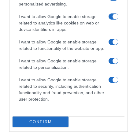
Tragedia sulla Pontina: un ciclista investito e ucciso
personalized advertising.
da un’auto
I want to allow Google to enable storage
related to analytics like cookies on web or
device identifiers in apps.
I want to allow Google to enable storage
related to functionality of the website or app.
CASTEL ROMANO Investimento mortale sulla
Pontina: le indagini
I want to allow Google to enable storage
related to personalization.
I want to allow Google to enable storage
related to security, including authentication
functionality and fraud prevention, and other
user protection.
ROMA Ancora roghi nel campo nomadi Castel
Romano: nube nera sulla Pontina
CONFIRM