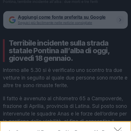
Pontina, terribille incidente all'alba : due morti e tre feriti
Aggiungi come fonte preferita su Google
Seguici più facilmente nelle notizie consigliate
Terribile incidente sulla strada
statale Pontina all’alba di oggi,
giovedì 18 gennaio.
Intorno alle 5.30 si è verificato uno scontro tra due
vetture in seguito al quale due persone sono morte e
altre tre sono rimaste ferite.
Il fatto è avvenuto al chilometro 65 a Campoverde,
frazione di Aprilia, provincia di Latina. Sul posto sono
intervenute le squadre Anas e le forze dell’ordine per
la gestione della viabilità, al fine di consentire il
ripristino della normale viabilità “nel più breve tempo