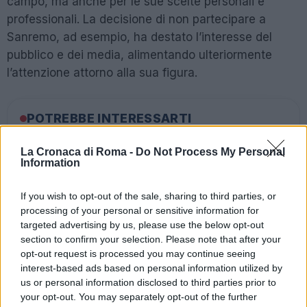
campo, ma anche per le sue scelte personali e
professionali. La decisione di non partecipare a
Sanremo, ad esempio, ha destato l’interesse del
pubblico e dei media, alimentando ulteriormente
l’attenzione attorno alla sua figura.
POTREBBE INTERESSARTI
Sinner: dopo le Atp Finals, occhi
La Cronaca di Roma -
Do Not Process My Personal
sulla Davis. La carica di capitan
Information
Volandri
3 anni fa
If you wish to opt-out of the sale, sharing to third parties, or
Atp Finals 2023, la finale Sinner-
processing of your personal or sensitive information for
Djokovic cambia canale: ecco
targeted advertising by us, please use the below opt-out
dove seguirla in tv
section to confirm your selection. Please note that after your
3 anni fa
opt-out request is processed you may continue seeing
interest-based ads based on personal information utilized by
us or personal information disclosed to third parties prior to
Il punto focale della conferenza, però, è stato
your opt-out. You may separately opt-out of the further