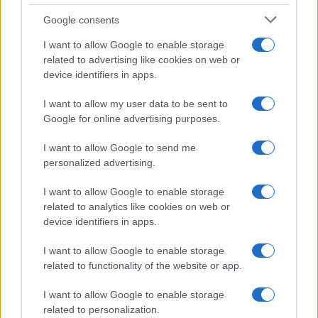
Precedente
Google consents
Successiva
Calciomercato
Cambiare nome al
Roma – Fatta per
I want to allow Google to enable storage
cancro: Burioni
Belotti alla
related to advertising like cookies on web or
spiega perché
Fiorentina:
device identifiers in apps.
sarebbe
l’attaccante già a
rivoluzionario
Firenze
I want to allow my user data to be sent to
Google for online advertising purposes.
Tag:
Sinner
I want to allow Google to send me
personalized advertising.
I want to allow Google to enable storage
ARTICOLI CORRELATI
related to analytics like cookies on web or
device identifiers in apps.
I want to allow Google to enable storage
related to functionality of the website or app.
I want to allow Google to enable storage
related to personalization.