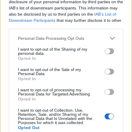
sicuramente il suo legame con Montecarlo e la
disclosure of your personal information by third parties on the
IAB’s list of downstream participants. This information may
scelta di non spostare la sua residenza in Italia.
also be disclosed by us to third parties on the
IAB’s List of
Questa decisione potrebbe avere delle implicazioni
Downstream Participants
that may further disclose it to other
anche sul piano sportivo, considerata l’importanza
third parties.
degli incontri e degli allenamenti con altri giocatori
Please note that this website/app uses one or more Google
Personal Data Processing Opt Outs
all’interno del circuito tennistico.
services and may gather and store information including but
not limited to your visit or usage behaviour. You may click to
I want to opt-out of the Sharing of my
In conclusione, Jannik Sinner ha espresso
personal data.
grant or deny consent to Google and its third-party tags to
Opted In
chiaramente il suo punto di vista su diversi
use your data for below specified purposes in below Google
consent section.
argomenti, mostrando una determinazione e una
I want to opt-out of the Sale of my
Personal Data.
coerenza nelle sue scelte che vanno aldilà del solo
Opted In
campo da gioco. La sua posizione di rilievo nel
I want to opt-out of processing my
panorama tennistico internazionale lo rende un
Personal Data for Targeted Advertising.
Opted In
personaggio di grande interesse, sia dal punto di
vista sportivo che personale.
I want to opt-out of Collection, Use,
Retention, Sale, and/or Sharing of my
Personal Data that Is Unrelated with the
Fonte
Purposes for which it was collected.
Opted Out