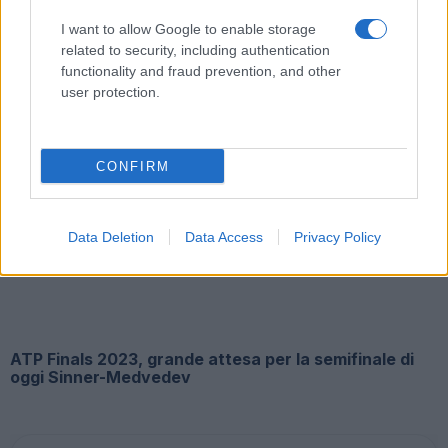
Sinner: dopo le Atp Finals, occhi sulla Davis. La carica
di capitan Volandri
I want to allow Google to enable storage
related to security, including authentication
functionality and fraud prevention, and other
user protection.
CONFIRM
Atp Finals 2023, la finale Sinner-Djokovic cambia
canale: ecco dove seguirla in tv
Data Deletion
Data Access
Privacy Policy
ATP Finals 2023, grande attesa per la semifinale di
oggi Sinner-Medvedev