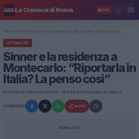
⌕
La Cronaca di Roma
LIVE
Home
›
Attualità
›
Sinner e la residenza a Montecarlo: “Riportarla in…
ATTUALITÀ
Sinner e la residenza a
Montecarlo: “Riportarla in
Italia? La penso così”
Di Villani
31 Gennaio 2024 - 19:44
3 anni fa
2 min di lettura
CONDIVIDI
SHARE
PUBBLICITÀ