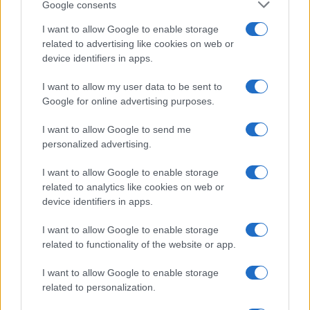
Google consents
Lavori in casa:
Rischio chiusura
66enne cade dal
per la Palestra
I want to allow Google to enable storage
tetto, batte la
Popolare di San
related to advertising like cookies on web or
testa sul cemento
Lorenzo: ‘Nessun
device identifiers in apps.
e muore
regalo, resistiamo’
I want to allow my user data to be sent to
Google for online advertising purposes.
Tag:
Infernetto
investito
live
I want to allow Google to send me
personalized advertising.
ARTICOLI CORRELATI
I want to allow Google to enable storage
related to analytics like cookies on web or
device identifiers in apps.
I want to allow Google to enable storage
related to functionality of the website or app.
I want to allow Google to enable storage
Chiara Ferragni e Fedez si lasciano: confermato dopo
related to personalization.
le voci di crisi