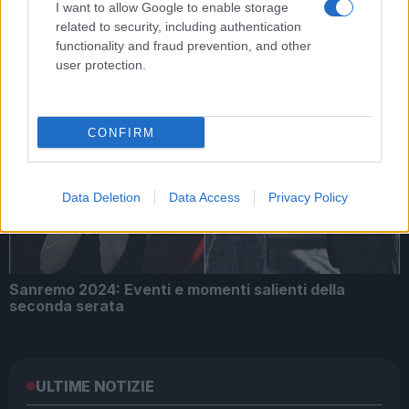
I want to allow Google to enable storage
related to security, including authentication
functionality and fraud prevention, and other
user protection.
Giovanni Allevi a Sanremo: “Ho perso tutto con la
CONFIRM
malattia, ma il dolore mi ha donato tanto”
Data Deletion
Data Access
Privacy Policy
Sanremo 2024: Eventi e momenti salienti della
seconda serata
ULTIME NOTIZIE