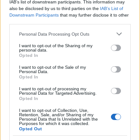
IAB’s list of downstream participants. This information may
qualsiasi prova della sua responsabilità. Nonostante
also be disclosed by us to third parties on the
IAB’s List of
questo, è stato prontamente individuato e
Downstream Participants
that may further disclose it to other
denunciato dai poliziotti della Polizia Locale.
third parties.
Please note that this website/app uses one or more Google
Personal Data Processing Opt Outs
services and may gather and store information including but
POTREBBE INTERESSARTI
not limited to your visit or usage behaviour. You may click to
I want to opt-out of the Sharing of my
personal data.
grant or deny consent to Google and its third-party tags to
Opted In
Chiara Ferragni e Fedez si
use your data for below specified purposes in below Google
lasciano: confermato dopo le
consent section.
I want to opt-out of the Sale of my
voci di crisi
Personal Data.
2 anni fa
Opted In
Giovanni Allevi a Sanremo: “Ho
perso tutto con la malattia, ma il
I want to opt-out of processing my
Personal Data for Targeted Advertising.
dolore mi ha donato tanto”
Opted In
2 anni fa
I want to opt-out of Collection, Use,
Retention, Sale, and/or Sharing of my
Personal Data that Is Unrelated with the
Fonte
Purposes for which it was collected.
Opted Out
Precedente
Successiva