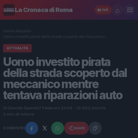
⌕
La Cronaca di Roma
LIVE
Home
›
Attualità
›
Uomo investito pirata della strada scoperto dal meccanico…
ATTUALITÀ
Uomo investito pirata
della strada scoperto dal
meccanico mentre
tentava riparazioni auto
Di Davide Sperati
7 Febbraio 2024 - 12:50
2 anni fa
2 min di lettura
CONDIVIDI
SHARE