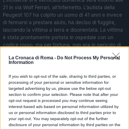
21 in via Wolf Ferrari, all’Infernetto. L’autista della
Peugeot 107 ha colpito un uomo di 41 anni e invece
di fermarsi a prestare aiuto, ha deciso di fuggire,
lasciando la vittima a terra e disorientata. La vittima
è stata prontamente portata in ospedale con un
codice rosso, ma per fortuna, non era in pericolo di
vita. Subito dopo l’incidente, le ricerche
La Cronaca di Roma -
Do Not Process My Personal
dell’automobilista sono iniziate.
Information
Grazie alle testimonianze di chi ha assistito
If you wish to opt-out of the sale, sharing to third parties, or
all’incidente e alle telecamere di sorveglianza
processing of your personal or sensitive information for
presenti in zona, gli agenti sono riusciti a individuare
targeted advertising by us, please use the below opt-out
section to confirm your selection. Please note that after your
rapidamente il responsabile. Il giorno successivo
opt-out request is processed you may continue seeing
all’incidente, l’uomo ha cercato di riparare la sua
interest-based ads based on personal information utilized by
auto recandosi da un meccanico. L’auto presentava
us or personal information disclosed to third parties prior to
segni evidenti di danni dovuti all’urto con il 41enne e
your opt-out. You may separately opt-out of the further
disclosure of your personal information by third parties on the
il tentativo del conducente era quello di eliminare