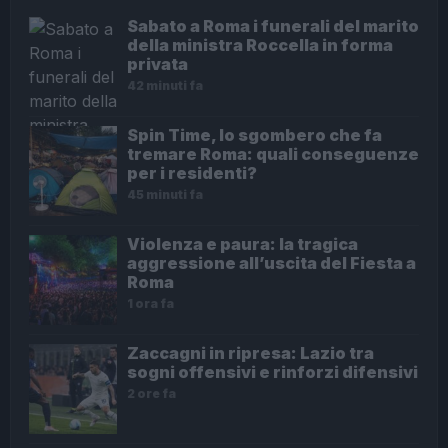
Sabato a Roma i funerali del marito
della ministra Roccella in forma
privata
42 minuti fa
Spin Time, lo sgombero che fa
tremare Roma: quali conseguenze
per i residenti?
45 minuti fa
Violenza e paura: la tragica
aggressione all’uscita del Fiesta a
Roma
1 ora fa
Zaccagni in ripresa: Lazio tra
sogni offensivi e rinforzi difensivi
2 ore fa