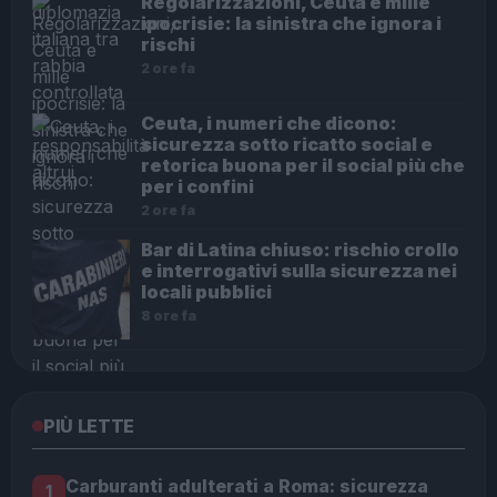
Regolarizzazioni, Ceuta e mille
ipocrisie: la sinistra che ignora i
rischi
2 ore fa
Ceuta, i numeri che dicono:
sicurezza sotto ricatto social e
retorica buona per il social più che
per i confini
2 ore fa
Bar di Latina chiuso: rischio crollo
e interrogativi sulla sicurezza nei
locali pubblici
8 ore fa
PIÙ LETTE
Carburanti adulterati a Roma: sicurezza
1