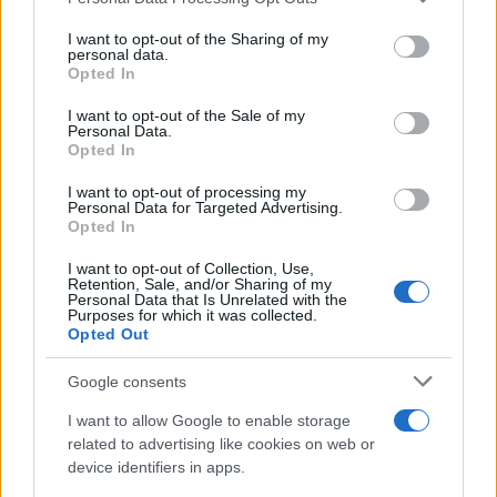
services and may gather and store information including but
not limited to your visit or usage behaviour. You may click to
I want to opt-out of the Sharing of my
ARTICOLI CORRELATI
personal data.
grant or deny consent to Google and its third-party tags to
Opted In
use your data for below specified purposes in below Google
consent section.
I want to opt-out of the Sale of my
Personal Data.
Opted In
I want to opt-out of processing my
Personal Data for Targeted Advertising.
Opted In
Chiara Ferragni e Fedez si lasciano: confermato dopo
le voci di crisi
I want to opt-out of Collection, Use,
Retention, Sale, and/or Sharing of my
Personal Data that Is Unrelated with the
Purposes for which it was collected.
Opted Out
Google consents
I want to allow Google to enable storage
Giovanni Allevi a Sanremo: “Ho perso tutto con la
related to advertising like cookies on web or
malattia, ma il dolore mi ha donato tanto”
device identifiers in apps.