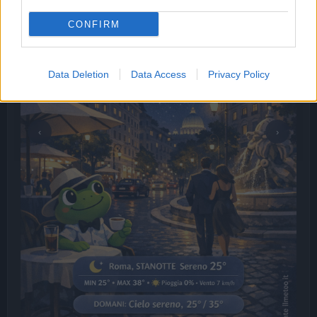
CONFIRM
Data Deletion
Data Access
Privacy Policy
‹
›