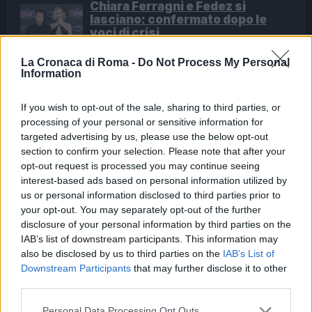
Chiara Ferragni e Fedez si
lasciano: confermato dopo le
voci di crisi
2 anni fa
La Cronaca di Roma -
Do Not Process My Personal
Giovanni Allevi a Sanremo: “Ho
Information
perso tutto con la malattia, ma il
dolore mi ha donato tanto”
If you wish to opt-out of the sale, sharing to third parties, or
3 anni fa
processing of your personal or sensitive information for
targeted advertising by us, please use the below opt-out
Fonte
section to confirm your selection. Please note that after your
opt-out request is processed you may continue seeing
interest-based ads based on personal information utilized by
Precedente
Successiva
us or personal information disclosed to third parties prior to
Incendio a Roma:
Monitoraggio della
your opt-out. You may separately opt-out of the further
Monte Mario in
Qualità dell’Aria
disclosure of your personal information by third parties on the
Fiamme, Case a
Dopo l’Incendio a
IAB’s list of downstream participants. This information may
Rischio
Monte Mario
also be disclosed by us to third parties on the
IAB’s List of
Downstream Participants
that may further disclose it to other
third parties.
Tag:
Incendio Roma
live
Please note that this website/app uses one or more Google
Personal Data Processing Opt Outs