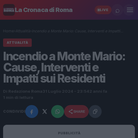
⌕
La Cronaca di Roma
LIVE
Home
›
Attualità
›
Incendio a Monte Mario: Cause, Interventi e Impatti…
ATTUALITÀ
Incendio a Monte Mario:
Cause, Interventi e
Impatti sui Residenti
Di Redazione Roma
31 Luglio 2024 - 23:54
2 anni fa
1 min di lettura
CONDIVIDI
SHARE
PUBBLICITÀ