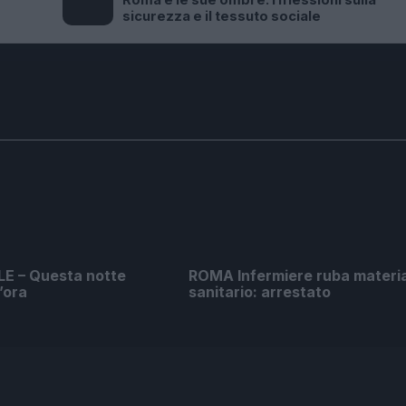
Roma e le sue ombre: riflessioni sulla
sicurezza e il tessuto sociale
E – Questa notte
ROMA Infermiere ruba materi
’ora
sanitario: arrestato