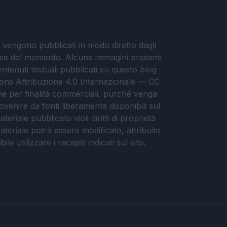
i vengono pubblicati in modo diretto dagli
eresse del momento. Alcune immagini presenti
contenuti testuali pubblicati su questo blog
ommons Attribuzione 4.0 Internazionale — CC
che per finalità commerciali, purché venga
ovenire da fonti liberamente disponibili sul
eriale pubblicato violi diritti di proprietà
materiale potrà essere modificato, attribuito
e utilizzare i recapiti indicati sul sito.