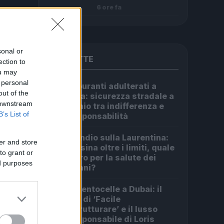
6 ore fa
sonal or
PIÙ LETTE
ection to
ou may
 personal
Carburanti adulterati a
1
out of the
Roma: sicurezza stradale a
re le
 downstream
rischio tra indifferenza e
B’s List of
irresponsabilità
iù
Incendio sulla Laurentina:
2
er and store
diossina oltre i limiti, quale
to grant or
futuro per la salute dei
ed purposes
romani?
Da Centocelle a Dubai: il
3
crac di ‘Facile
Ristrutturare’ e il lusso
irresponsabile di Loris