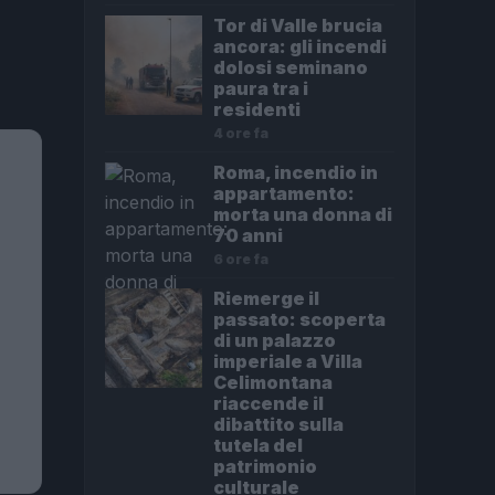
Tor di Valle brucia
ancora: gli incendi
dolosi seminano
paura tra i
residenti
4 ore fa
Roma, incendio in
appartamento:
morta una donna di
70 anni
6 ore fa
Riemerge il
passato: scoperta
di un palazzo
imperiale a Villa
Celimontana
riaccende il
dibattito sulla
tutela del
patrimonio
culturale