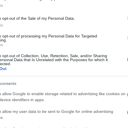
In
tidianamente le conseguenze di questa impasse: il trasp
o opt-out of the Sale of my Personal Data.
a desiderare e i servizi urbani che faticano a garantire
In
 non è solo frutto di scelte recenti, ma di una lunga se
to opt-out of processing my Personal Data for Targeted
entato un senso di abbandono.
ing.
In
o opt-out of Collection, Use, Retention, Sale, and/or Sharing
ersonal Data that Is Unrelated with the Purposes for which it
lected.
Out
ine
ORA LEGALE – Questa notte
ralda
cambierà l’ora
consents
6 anni fa
o allow Google to enable storage related to advertising like cookies on
evice identifiers in apps.
delle istituzioni di superare logiche di parte per metter
o allow my user data to be sent to Google for online advertising
iù permettersi di essere terreno di scontro politico fin
s.
o, che parta da un impegno concreto e misurabile, ca