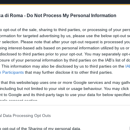
a di Roma -
Do Not Process My Personal Information
to opt-out of the sale, sharing to third parties, or processing of your per
le
formation for targeted advertising by us, please use the below opt-out s
r selection. Please note that after your opt-out request is processed y
eing interest-based ads based on personal information utilized by us or
disclosed to third parties prior to your opt-out. You may separately opt-
o dibattito che mette in luce le difficoltà nel coniuga
losure of your personal information by third parties on the IAB’s list of
namiche politiche nazionali. La recente frenata sulla
. This information may also be disclosed by us to third parties on the
IA
n problema ben più profondo: la necessità di una
Participants
that may further disclose it to other third parties.
ispondere alle aspettative di una popolazione sempre p
 that this website/app uses one or more Google services and may gath
e.
including but not limited to your visit or usage behaviour. You may click 
 to Google and its third-party tags to use your data for below specifi
ogle consent section.
ciare un messaggio di apertura e collaborazione,
o costruttivo. Tuttavia, lo scetticismo e le divisioni
l Data Processing Opt Outs
zionale sembrano ostacolare ogni tentativo di
 è simbolo di un clima di sfiducia che rischia di
o opt-out of the Sharing of my personal data.