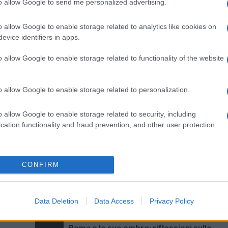
to allow Google to send me personalized advertising.
o allow Google to enable storage related to analytics like cookies on
e un nuovo approccio politico, basato sulla collaboraz
evice identifiers in apps.
orta i romani a farsi protagonisti attivi del cambiamento
olo così sarà possibile trasformare il dibattito in azion
o allow Google to enable storage related to functionality of the website
o allow Google to enable storage related to personalization.
ato. Ogni ritardo rischia di aggravare una situazione gi
one di chi vive la città ogni giorno. Roma ha bisogno di
o allow Google to enable storage related to security, including
e valorizzi il suo ruolo di Capitale, senza lasciare indi
cation functionality and fraud prevention, and other user protection.
CONFIRM
Data Deletion
Data Access
Privacy Policy
Successiva