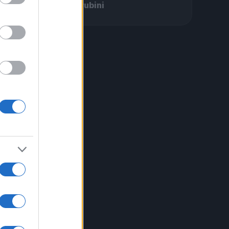
Cherubini
orto
rie
e al
e a
pace