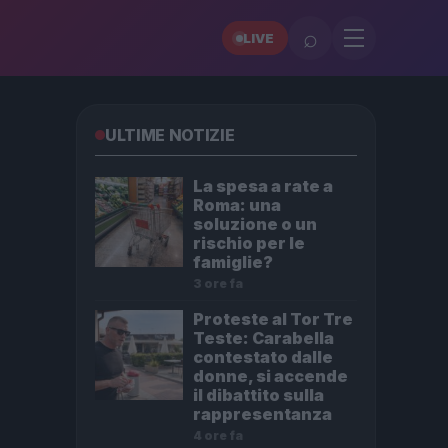
⌕
LIVE
ULTIME NOTIZIE
La spesa a rate a
Roma: una
soluzione o un
rischio per le
famiglie?
3 ore fa
Proteste al Tor Tre
Teste: Carabella
contestato dalle
donne, si accende
il dibattito sulla
rappresentanza
4 ore fa