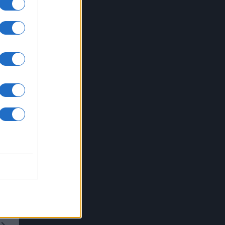
ione
,
e e
à
etro