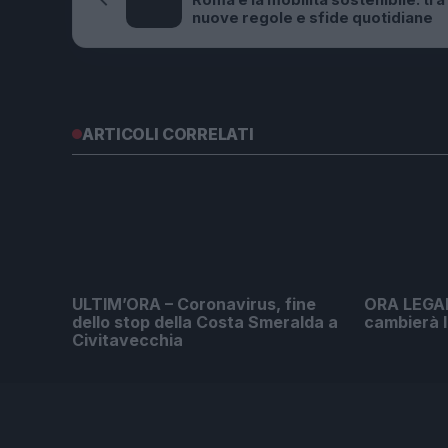
Roma e la mobilità sostenibile: tra
nuove regole e sfide quotidiane
ARTICOLI CORRELATI
ULTIM’ORA – Coronavirus, fine
ORA LEGAL
dello stop della Costa Smeralda a
cambierà l
Civitavecchia