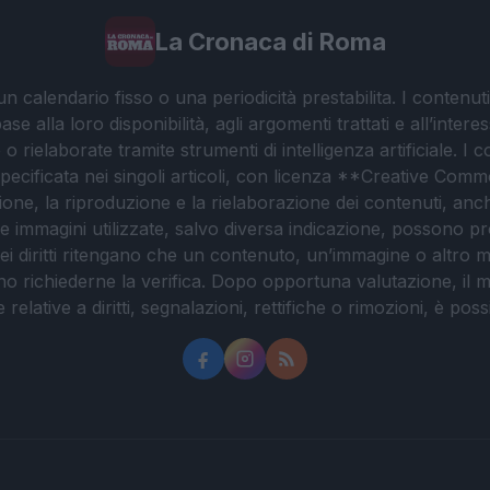
La Cronaca di Roma
 calendario fisso o una periodicità prestabilita. I contenut
ase alla loro disponibilità, agli argomenti trattati e all’int
 rielaborate tramite strumenti di intelligenza artificiale. I 
 specificata nei singoli articoli, con licenza **Creative C
ione, la riproduzione e la rielaborazione dei contenuti, an
. Le immagini utilizzate, salvo diversa indicazione, possono pr
ei diritti ritengano che un contenuto, un’immagine o altro mat
ssono richiederne la verifica. Dopo opportuna valutazione, il 
lative a diritti, segnalazioni, rettifiche o rimozioni, è possibil