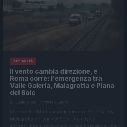
ATTUALITÀ
Il vento cambia direzione, e
Roma corre: l’emergenza tra
Valle Galeria, Malagrotta e Piana
del Sole
23 Luglio 2026 - 17:09
Italo Lauro
Intorno alle 14 un maxi incendio tra Valle Galeria,
Malagrotta e Piana del Sole—tra case e
infrastrutture a ridosso della linea ferroviaria—ha