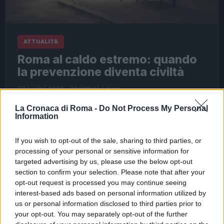
ATTUALITÀ
Roma al caldo estremo: quando
la prevenzione diventa civiltà
23 Luglio 2026 - 14:08
Italo Lauro
Tra bollini di rischio e proteste nei nidi, la città
La Cronaca di Roma -
Do Not Process My Personal
Information
sperimenta in queste settimane una convivenza
più dura col caldo. Comune, servizi educativi e
If you wish to opt-out of the sale, sharing to third parties, or
quartieri misurano la distanza…
processing of your personal or sensitive information for
targeted advertising by us, please use the below opt-out
Leggi l’articolo →
section to confirm your selection. Please note that after your
opt-out request is processed you may continue seeing
interest-based ads based on personal information utilized by
us or personal information disclosed to third parties prior to
your opt-out. You may separately opt-out of the further