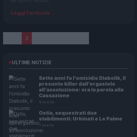
territorio. Roma…
Leggi l’articolo →
Paginazione
‹
1
2
3
4
…
124
›
ULTIME NOTIZIE
Sette anni fa l’omicidio Diabolik, il
presunto killer dall’ergastolo
all’assoluzione: ora la parola alla
Cassazione
6 ore fa
Ostia, sequestrati due
stabilimenti: Urbinati e Le Palme
7 ore fa