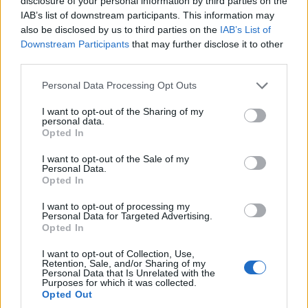
disclosure of your personal information by third parties on the
IAB’s list of downstream participants. This information may
also be disclosed by us to third parties on the
IAB’s List of
Downstream Participants
that may further disclose it to other
third parties.
Please note that this website/app uses one or more Google
Personal Data Processing Opt Outs
services and may gather and store information including but
not limited to your visit or usage behaviour. You may click to
I want to opt-out of the Sharing of my
personal data.
grant or deny consent to Google and its third-party tags to
Opted In
use your data for below specified purposes in below Google
consent section.
I want to opt-out of the Sale of my
Personal Data.
CALCIO
Opted In
Testaccio e Trastevere, un muro
I want to opt-out of processing my
per i 99 anni: quando il tifo
Personal Data for Targeted Advertising.
diventa memoria di quartiere
Opted In
23 Luglio 2026 - 13:08
Italo Lauro
I want to opt-out of Collection, Use,
Retention, Sale, and/or Sharing of my
Personal Data that Is Unrelated with the
A Testaccio e Trastevere, in occasione del 99°
Purposes for which it was collected.
compleanno dell’AS Roma, un murale firmato da
Opted Out