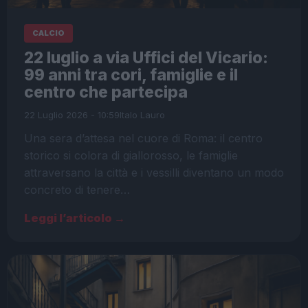
CALCIO
22 luglio a via Uffici del Vicario:
99 anni tra cori, famiglie e il
centro che partecipa
22 Luglio 2026 - 10:59
Italo Lauro
Una sera d’attesa nel cuore di Roma: il centro
storico si colora di giallorosso, le famiglie
attraversano la città e i vessilli diventano un modo
concreto di tenere…
Leggi l’articolo →