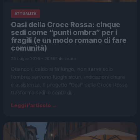
ATTUALITÀ
Oasi della Croce Rossa: cinque
sedi come “punti ombra” per i
fragili (e un modo romano di fare
comunità)
23 Luglio 2026 - 20:56
Italo Lauro
Quando il caldo si fa lungo, non serve solo
l’ombra: servono luoghi sicuri, indicazioni chiare
e assistenza. Il progetto “Oasi” della Croce Rossa
trasforma sedi in centri di…
Leggi l’articolo →