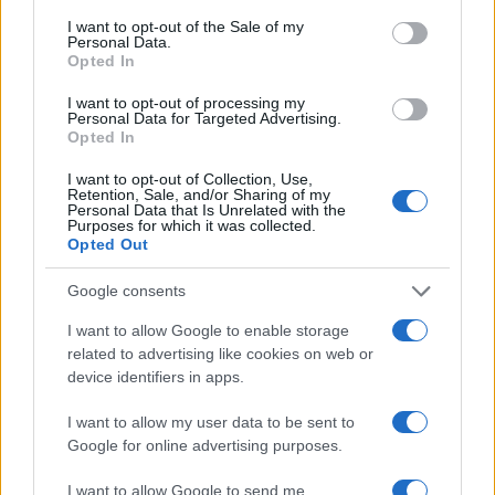
Leggi l’articolo →
consent section.
I want to opt-out of the Sale of my
Personal Data.
Opted In
I want to opt-out of processing my
Personal Data for Targeted Advertising.
Opted In
I want to opt-out of Collection, Use,
Retention, Sale, and/or Sharing of my
Personal Data that Is Unrelated with the
Purposes for which it was collected.
Opted Out
Google consents
I want to allow Google to enable storage
related to advertising like cookies on web or
CALCIO
device identifiers in apps.
Malagò sulla presidenza della
I want to allow my user data to be sent to
Roma
Google for online advertising purposes.
1 Marzo 2019 - 09:50
Erika Nardocchi
I want to allow Google to send me