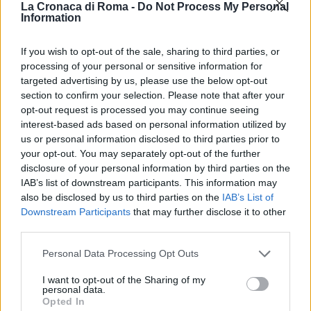
La Cronaca di Roma -
Do Not Process My Personal
Information
If you wish to opt-out of the sale, sharing to third parties, or
processing of your personal or sensitive information for
targeted advertising by us, please use the below opt-out
section to confirm your selection. Please note that after your
opt-out request is processed you may continue seeing
CALCIO
interest-based ads based on personal information utilized by
STADIO ROMA Malagò: “Basta
us or personal information disclosed to third parties prior to
cambiamenti. Urge decisione
your opt-out. You may separately opt-out of the further
definitiva”
disclosure of your personal information by third parties on the
IAB’s list of downstream participants. This information may
9 Aprile 2019 - 17:22
Stefano Ferrera
also be disclosed by us to third parties on the
IAB’s List of
Downstream Participants
that may further disclose it to other
STADIO ROMA Malagò — Nella giornata odierna,
third parties.
a margine di un evento nella Capitale, il
Please note that this website/app uses one or more Google
presidente del Coni è tornato a parlare
Personal Data Processing Opt Outs
services and may gather and store information including but
dell’impianto giallorosso alla luce delle
not limited to your visit or usage behaviour. You may click to
I want to opt-out of the Sharing of my
numerose…
personal data.
grant or deny consent to Google and its third-party tags to
Opted In
use your data for below specified purposes in below Google