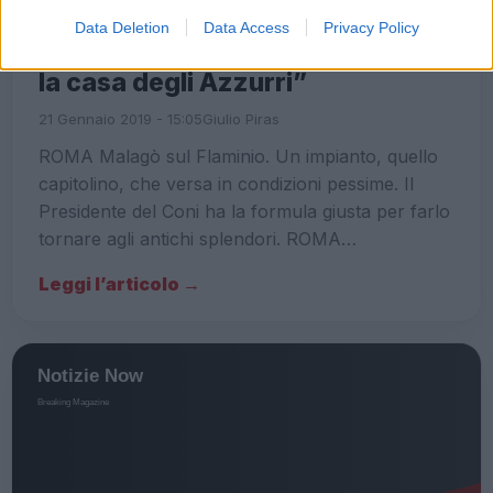
ROMA E DINTORNI
Data Deletion
Data Access
Privacy Policy
ROMA Malagò sul Flaminio: “Sarà
la casa degli Azzurri”
21 Gennaio 2019 - 15:05
Giulio Piras
ROMA Malagò sul Flaminio. Un impianto, quello
capitolino, che versa in condizioni pessime. Il
Presidente del Coni ha la formula giusta per farlo
tornare agli antichi splendori. ROMA…
Leggi l’articolo →