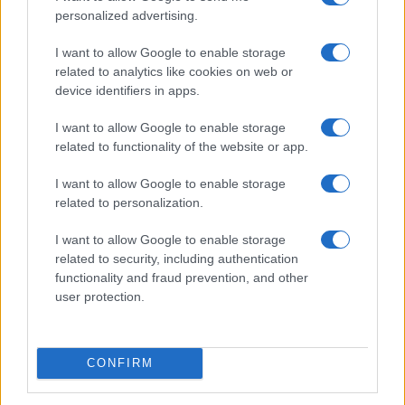
Malagò sulla presidenza della Roma che gli era
personalized advertising.
stata proposta in passato Il presidente del Coni
I want to allow Google to enable storage
Giovanni Malagò è un noto tifoso giallorosso e
related to analytics like cookies on web or
durante un’intervista a Il…
device identifiers in apps.
Leggi l’articolo →
I want to allow Google to enable storage
related to functionality of the website or app.
I want to allow Google to enable storage
related to personalization.
I want to allow Google to enable storage
related to security, including authentication
functionality and fraud prevention, and other
user protection.
CONFIRM