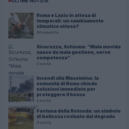
ULTIME NOTIZIE
Roma e Lazio in attesa di
temporali: un cambiamento
climatico atteso?
50 minuti fa
Sicurezza, Schiuma: “Mala movida
nasce da mala gestione, serve
competenza”
2 ore fa
Incendi alla Massimina: la
comunità di Roma chiede
soluzioni immediate per
proteggere il bosco
2 ore fa
Fontana della Rotonda: un simbolo
di bellezza rovinato dal degrado
3 ore fa