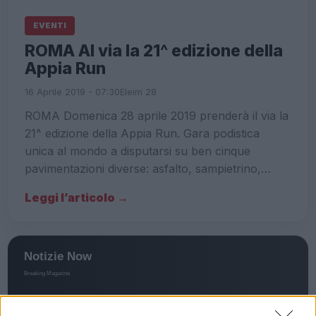
EVENTI
ROMA Al via la 21^ edizione della
Appia Run
16 Aprile 2019 - 07:30
Eleim 28
ROMA Domenica 28 aprile 2019 prenderà il via la
21^ edizione della Appia Run. Gara podistica
unica al mondo a disputarsi su ben cinque
pavimentazioni diverse: asfalto, sampietrino,…
Leggi l’articolo →