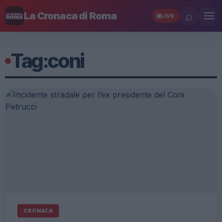
⌕
La Cronaca di Roma
LIVE
Tag:
coni
CRONACA