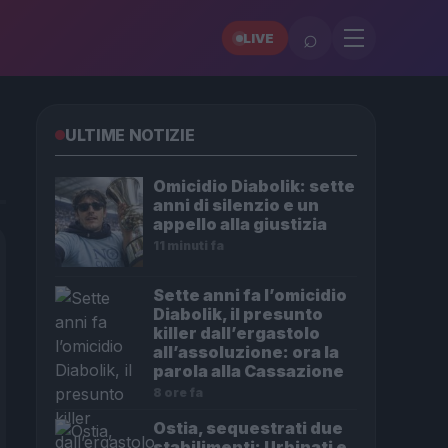
⌕
LIVE
ULTIME NOTIZIE
Omicidio Diabolik: sette
anni di silenzio e un
appello alla giustizia
11 minuti fa
Sette anni fa l’omicidio
Diabolik, il presunto
killer dall’ergastolo
all’assoluzione: ora la
parola alla Cassazione
8 ore fa
Ostia, sequestrati due
stabilimenti: Urbinati e