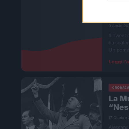
Jim C
“Bas
3 Aprile 20
Il Tweet 
ha scaten
Un pomer
Leggi l’
CRONAC
La Mu
“Ness
17 Ottobre 
Alessandr