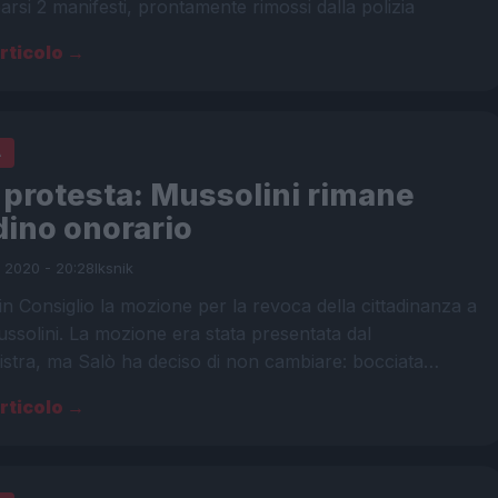
rsi 2 manifesti, prontamente rimossi dalla polizia
articolo →
A
 protesta: Mussolini rimane
dino onorario
o 2020 - 20:28
Iksnik
in Consiglio la mozione per la revoca della cittadinanza a
ssolini. La mozione era stata presentata dal
istra, ma Salò ha deciso di non cambiare: bocciata…
articolo →