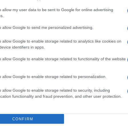
articolo →
o allow my user data to be sent to Google for online advertising
s.
to allow Google to send me personalized advertising.
A
o allow Google to enable storage related to analytics like cookies on
y risponde alla Mussolini
evice identifiers in apps.
19 - 08:00
Eleim 28
o allow Google to enable storage related to functionality of the website
sponde alla Mussolini. Continua il siparietto via social tra
y, attore canadese naturalizzato statunitense, e
o allow Google to enable storage related to personalization.
a Mussolini, la nipote del duce. Dopo la vignetta satirica
o allow Google to enable storage related to security, including
cation functionality and fraud prevention, and other user protection.
articolo →
CONFIRM