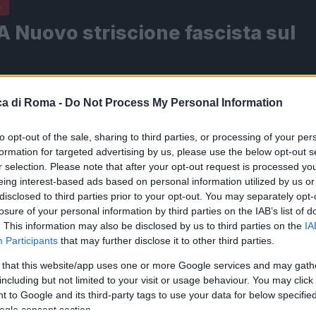
A
 Nuovo striscione fascista sul
19 - 11:18
Villani
vo striscione fascista sul GRA. ROMA Nuovo
a di Roma -
Do Not Process My Personal Information
e fascista sul GRA. Ad appenderlo, nella notte tra
to opt-out of the sale, sharing to third parties, or processing of your per
e lunedì, alcuni militanti della sigla neofascista Azione
formation for targeted advertising by us, please use the below opt-out s
Il…
r selection. Please note that after your opt-out request is processed y
eing interest-based ads based on personal information utilized by us or
articolo →
disclosed to third parties prior to your opt-out. You may separately opt-
losure of your personal information by third parties on the IAB’s list of
. This information may also be disclosed by us to third parties on the
IA
Participants
that may further disclose it to other third parties.
A
 that this website/app uses one or more Google services and may gath
 Striscione di Forza Nuova
including but not limited to your visit or usage behaviour. You may click 
ggiante a Mussolini
 to Google and its third-party tags to use your data for below specifi
ogle consent section.