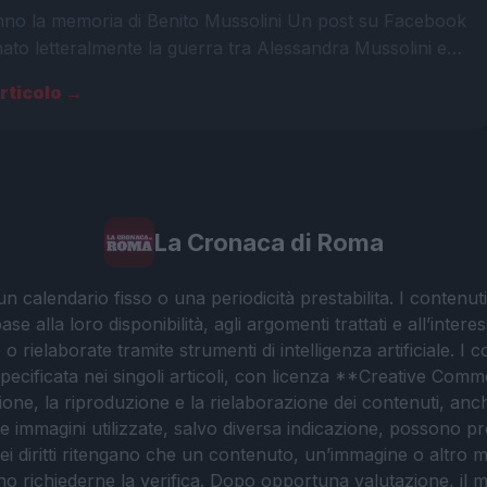
anno la memoria di Benito Mussolini Un post su Facebook
ato letteralmente la guerra tra Alessandra Mussolini e…
articolo →
La Cronaca di Roma
 calendario fisso o una periodicità prestabilita. I contenut
ase alla loro disponibilità, agli argomenti trattati e all’int
 rielaborate tramite strumenti di intelligenza artificiale. I 
 specificata nei singoli articoli, con licenza **Creative C
ione, la riproduzione e la rielaborazione dei contenuti, an
. Le immagini utilizzate, salvo diversa indicazione, possono pr
ei diritti ritengano che un contenuto, un’immagine o altro mat
ssono richiederne la verifica. Dopo opportuna valutazione, il 