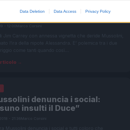
arrey deride il Duce. La nipote:
Data Deletion
Data Access
Privacy Policy
tardo”
19 - 12:00
Marco Corsini
di Jim Carrey con annessa vignetta che deride Mussolini,
ato l’ira della nipote Alessandra. E’ polemica tra i due
iggio come tanti quando così…
articolo →
A
ssolini denuncia i social:
uno insulti il Duce”
2018 - 21:36
Marco Corsini
a Mussolini denuncia i social e tutti coloro che