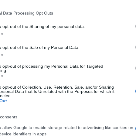
019 - 12:03
Villani
scione di Forza Nuova inneggiante a Mussolini: i
l Data Processing Opt Outs
 ROMA Striscione di Forza Nuova inneggiante a Mussolini.
o opt-out of the Sharing of my personal data.
i per mille anni“, questo il testo, che reca in…
In
articolo →
o opt-out of the Sale of my Personal Data.
In
to opt-out of processing my Personal Data for Targeted
NOTIZIE ROMA
ing.
In
OLINI Revocata cittadinanza
aria
o opt-out of Collection, Use, Retention, Sale, and/or Sharing
ersonal Data that Is Unrelated with the Purposes for which it
lected.
019 - 10:01
Erika Nardocchi
Out
I Revocata cittadinanza onoraria che gli fu data nel
SOLINI Revocata cittadinanza onoraria – La giunta
consents
di Sarno (Salerno), all’unanimità, ha revocato la
o allow Google to enable storage related to advertising like cookies on
anza onoraria che…
evice identifiers in apps.