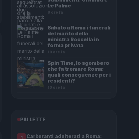
Le Palme
9 ore fa
Sabato a Roma i funerali
del marito della
ministra Roccella in
forma privata
10 ore fa
Spin Time, lo sgombero
che fa tremare Roma:
quali conseguenze per i
residenti?
10 ore fa
PIÙ LETTE
Carburanti adulterati a Roma:
1