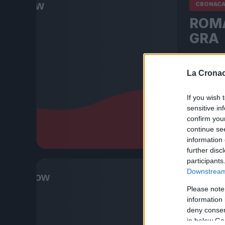
CRONAC
ROMA
GRA
29 Luglio 20
ROMA Nuo
La Cronac
striscion
If you wish 
domenica 
sensitive in
frontale. 
confirm you
continue se
Leggi l’
information 
further disc
participants
Downstream 
CRONAC
Please note
ROMA
information 
inne
deny consent
in below Go