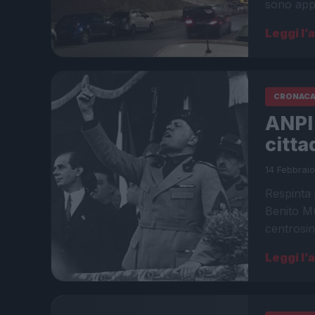
sono appa
Leggi l’
CRONAC
ANPI
citta
14 Febbrai
Respinta 
Benito Mu
centrosin
Leggi l’