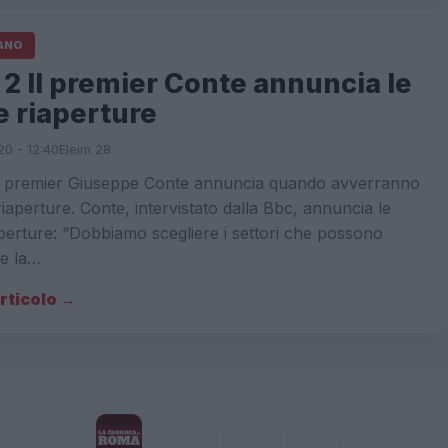
IANO
2 Il premier Conte annuncia le
e riaperture
20 - 12:40
Eleim 28
l premier Giuseppe Conte annuncia quando avverranno
riaperture. Conte, intervistato dalla Bbc, annuncia le
perture: “Dobbiamo scegliere i settori che possono
re la…
articolo →
La Cronaca di Roma