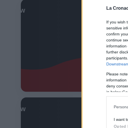
La Cronac
CORONAV
“Ria
If you wish 
event
sensitive in
confirm you
18 Aprile 2
continue se
information 
“Riapertu
further disc
Federmep.
participants
president
Downstream 
professio
Please note
information 
Leggi l’
deny consent
in below Go
Persona
ITALIA
UFFIC
I want t
torna
Opted 