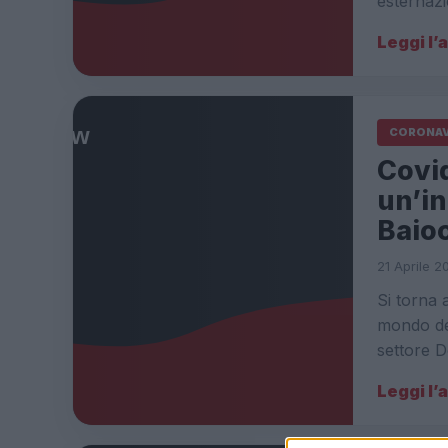
esternazi
Leggi l’
CORONAV
Covid
un’in
Baio
21 Aprile 2
Si torna 
mondo del
settore 
Leggi l’