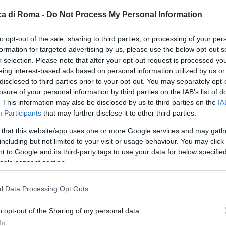
a di Roma -
Do Not Process My Personal Information
IRUS
perture anche per matrimoni ed
to opt-out of the sale, sharing to third parties, or processing of your per
i”: l’appello di Federmep
formation for targeted advertising by us, please use the below opt-out s
r selection. Please note that after your opt-out request is processed y
021 - 13:20
Villani
eing interest-based ads based on personal information utilized by us or
disclosed to third parties prior to your opt-out. You may separately opt-
re anche per matrimoni ed eventi”: l’appello di
losure of your personal information by third parties on the IAB’s list of
 Matrimoni – Così in una nota Serena Ranieri,
. This information may also be disclosed by us to third parties on the
IA
e dell’Associazione delle imprese e dei liberi
Participants
that may further disclose it to other third parties.
nisti del settore: “Le…
 that this website/app uses one or more Google services and may gath
including but not limited to your visit or usage behaviour. You may click 
articolo →
 to Google and its third-party tags to use your data for below specifi
ogle consent section.
l Data Processing Opt Outs
IALE – Dal 26 aprile l’Italia
o opt-out of the Sharing of my personal data.
 in ‘giallo’: tutte le novità per le
In