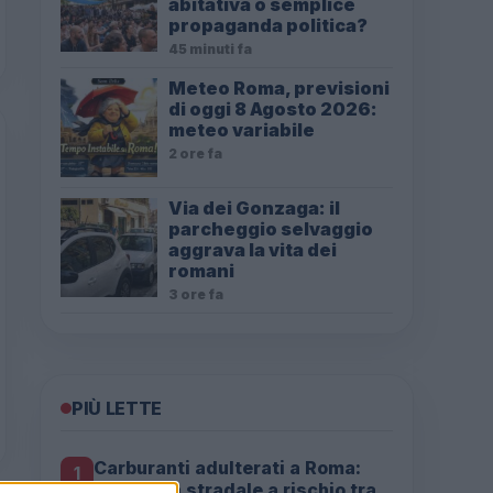
abitativa o semplice
propaganda politica?
45 minuti fa
Meteo Roma, previsioni
di oggi 8 Agosto 2026:
meteo variabile
2 ore fa
Via dei Gonzaga: il
parcheggio selvaggio
aggrava la vita dei
romani
3 ore fa
PIÙ LETTE
Carburanti adulterati a Roma:
1
sicurezza stradale a rischio tra