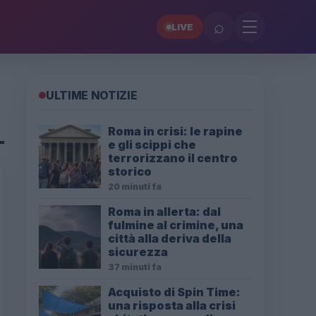
⌕
LIVE
ULTIME NOTIZIE
Roma in crisi: le rapine
e gli scippi che
terrorizzano il centro
storico
20 minuti fa
Roma in allerta: dal
fulmine al crimine, una
città alla deriva della
sicurezza
37 minuti fa
Acquisto di Spin Time:
una risposta alla crisi