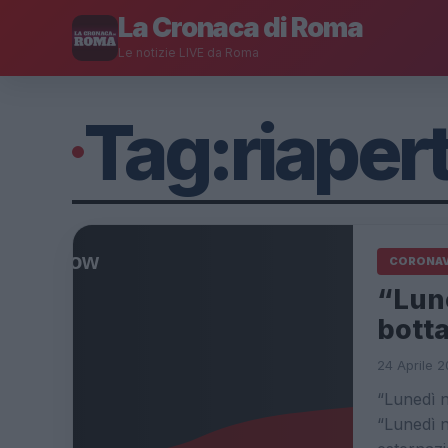
La Cronaca di Roma
Le notizie LIVE da Roma
Tag:
riaper
CORONAV
“Lune
botta
24 Aprile 2
“Lunedì n
“Lunedì n