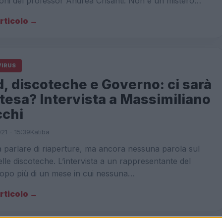
oni del professor Andrea Crisanti. Non è un mistero…
articolo →
IRUS
, discoteche e Governo: ci sarà
tesa? Intervista a Massimiliano
cchi
021 - 15:39
Katiba
a parlare di riaperture, ma ancora nessuna parola sul
le discoteche. L’intervista a un rappresentante del
Dopo più di un mese in cui nessuna…
articolo →