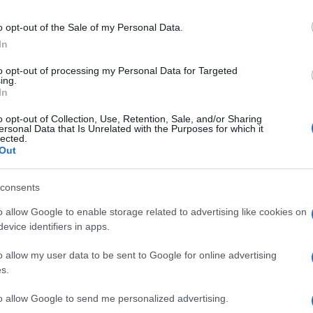
rture
o opt-out of the Sale of my Personal Data.
21 - 11:46
In
Villani
– Dal 26 aprile l’Italia torna in ‘giallo’: tutte le novità
to opt-out of processing my Personal Data for Targeted
ing.
perture. UFFICIALE – Dal 26 aprile l’Italia torna in ‘giallo’.
In
o è arrivato in…
o opt-out of Collection, Use, Retention, Sale, and/or Sharing
ersonal Data that Is Unrelated with the Purposes for which it
articolo →
lected.
Out
consents
IANO
o allow Google to enable storage related to advertising like cookies on
NAVIRUS Si studiano altre
evice identifiers in apps.
rture a partire dal 27 aprile
o allow my user data to be sent to Google for online advertising
020 - 08:00
Eleim 28
s.
US Si studiano altre riaperture a partire dal 27 aprile.
to allow Google to send me personalized advertising.
, aziende della moda, cantieri edili, mobilifici: attività