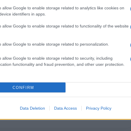
te dall’Inail a basso rischio. Sempre tenendo sotto
o allow Google to enable storage related to analytics like cookies on
 i…
evice identifiers in apps.
articolo →
o allow Google to enable storage related to functionality of the website
o allow Google to enable storage related to personalization.
IANO
o allow Google to enable storage related to security, including
NAVIRUS 4 maggio: ancora
cation functionality and fraud prevention, and other user protection.
n piano sulle riaperture
020 - 08:17
Eleim 28
CONFIRM
 ancora nessun piano sulle riaperture. Una fonte ai
ei 5 stelle fa trapelare: “La Francia e la Germania hanno
preciso: date e modalità,…
Data Deletion
Data Access
Privacy Policy
articolo →