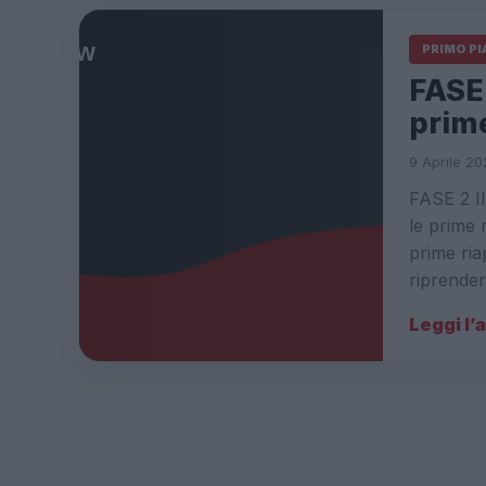
PRIMO P
FASE 
prim
9 Aprile 20
FASE 2 I
le prime 
prime ria
riprende
Leggi l’