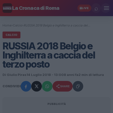
⌕
La Cronaca di Roma
LIVE
Home
›
Calcio
›
RUSSIA 2018 Belgio e Inghilterra a caccia del…
CALCIO
RUSSIA 2018 Belgio e
Inghilterra a caccia del
terzo posto
Di Giulio Piras
14 Luglio 2018 - 13:00
8 anni fa
2 min di lettura
CONDIVIDI
SHARE
PUBBLICITÀ