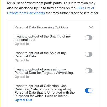
Cheek, Vardy, Welbeck, Rashford.
CT:
Gareth
IAB’s list of downstream participants. This information may
also be disclosed by us to third parties on the
IAB’s List of
Southgate
Downstream Participants
that may further disclose it to other
third parties.
POTREBBE INTERESSARTI
Please note that this website/app uses one or more Google
Personal Data Processing Opt Outs
services and may gather and store information including but
RUSSIA 2018 Quarti di finale,
not limited to your visit or usage behaviour. You may click to
I want to opt-out of the Sharing of my
personal data.
Svezia-Inghilterra e Russia-
grant or deny consent to Google and its third-party tags to
Opted In
Croazia
use your data for below specified purposes in below Google
8 anni fa
consent section.
I want to opt-out of the Sale of my
Personal Data.
RUSSIA 2018 Inghilterra e
Opted In
Colombia si giocano i quarti
8 anni fa
I want to opt-out of processing my
Personal Data for Targeted Advertising.
Opted In
INTANTO A ROMA UN OPERAIO PRECIPITA DAL
I want to opt-out of Collection, Use,
QUARTO PIANO>>>LEGGI QUI
Retention, Sale, and/or Sharing of my
Personal Data that Is Unrelated with the
Purposes for which it was collected.
LASCIA UN ‘LIKE’ ALLA NOSTRA PAGINA FACEBOOK
Opted Out