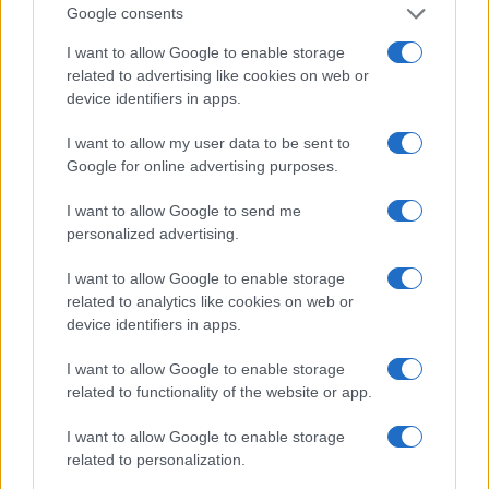
Google consents
Successiva
Precedente
‘Er Viperetta’
I want to allow Google to enable storage
ROMA Operaio
Massimo Ferrero
related to advertising like cookies on web or
precipita dal
nei guai: ecco il
device identifiers in apps.
quarto piano
motivo
I want to allow my user data to be sent to
Google for online advertising purposes.
Tag:
Mondiali
I want to allow Google to send me
personalized advertising.
ARTICOLI CORRELATI
I want to allow Google to enable storage
related to analytics like cookies on web or
device identifiers in apps.
I want to allow Google to enable storage
related to functionality of the website or app.
I want to allow Google to enable storage
RUSSIA 2018 Quarti di finale, Svezia-Inghilterra e
related to personalization.
Russia-Croazia