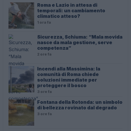
Roma e Lazio in attesa di
temporali: un cambiamento
climatico atteso?
1 ora fa
Sicurezza, Schiuma: “Mala movida
nasce da mala gestione, serve
competenza”
2 ore fa
Incendi alla Massimina: la
comunità di Roma chiede
soluzioni immediate per
proteggere il bosco
3 ore fa
Fontana della Rotonda: un simbolo
di bellezza rovinato dal degrado
3 ore fa