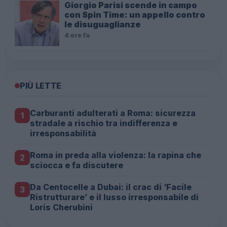
Giorgio Parisi scende in campo
con Spin Time: un appello contro
le disuguaglianze
4 ore fa
PIÙ LETTE
Carburanti adulterati a Roma: sicurezza
1
stradale a rischio tra indifferenza e
irresponsabilità
Roma in preda alla violenza: la rapina che
2
sciocca e fa discutere
Da Centocelle a Dubai: il crac di ‘Facile
3
Ristrutturare’ e il lusso irresponsabile di
Loris Cherubini