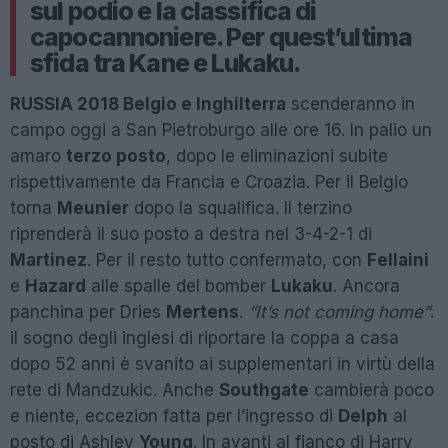
sul podio e la classifica di
capocannoniere. Per quest’ultima
sfida tra Kane e Lukaku.
RUSSIA 2018 Belgio e Inghilterra
scenderanno in
campo oggi a San Pietroburgo alle ore 16. In palio un
amaro
terzo posto
, dopo le eliminazioni subite
rispettivamente da Francia e Croazia. Per il Belgio
torna
Meunier
dopo la squalifica. Il terzino
riprenderà il suo posto a destra nel 3-4-2-1 di
Martinez
. Per il resto tutto confermato, con
Fellaini
e
Hazard
alle spalle del bomber
Lukaku
. Ancora
panchina per Dries
Mertens
.
“It’s not coming home”
.
il sogno degli inglesi di riportare la coppa a casa
dopo 52 anni è svanito ai supplementari in virtù della
rete di Mandzukic. Anche
Southgate
cambierà poco
e niente, eccezion fatta per l’ingresso di
Delph
al
posto di Ashley
Young
. In avanti al fianco di Harry