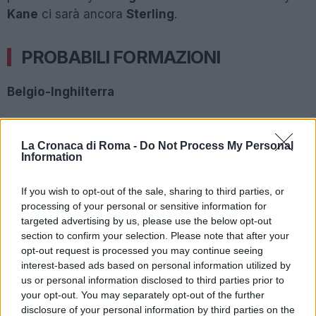
Kane
ci sarà ancora
Sterling
.
PROBABILI FORMAZIONI
Belgio-Inghilterra
BELGIO (3-4-2-1):
Courtois; Vertonghen, Kompany,
Alderweireld; Chadli, Witsel, De Bruyne, Meunier;
La Cronaca di Roma -
Do Not Process My Personal
Information
Fellaini, Hazard; Lukaku.
A disposizione:
Mignolet,
Casteels, Vermaelen, Boyata, Dendocker, Carrasco,
If you wish to opt-out of the sale, sharing to third parties, or
Hazard T., Tielemans, Dembele, Mertens, Januzaj
processing of your personal or sensitive information for
Batshuayi.
C
T:
Roberto Martinez.
targeted advertising by us, please use the below opt-out
section to confirm your selection. Please note that after your
INGHILTERRA: (3-5-2):
Pickford, Walker, Stones,
opt-out request is processed you may continue seeing
interest-based ads based on personal information utilized by
Maguire; Trippier, Alli, Henderson, Lingard, Delph;
us or personal information disclosed to third parties prior to
Sterling, Kane.
A disposizione:
Butland, Pope, Rose,
your opt-out. You may separately opt-out of the further
Cahill, Jones, Young, Alexander-Arnold, Dier, Loftus-
disclosure of your personal information by third parties on the