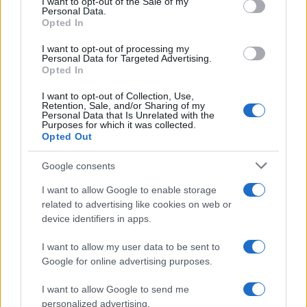
I want to opt-out of the Sale of my
Personal Data.
Opted In
Successiva
Precedente
INCIDENTE SULLA
I want to opt-out of processing my
ROMA Mondo di
CASILINA – Morta
Personal Data for Targeted Advertising.
Mezzo, oggi la
una donna
Opted In
sentenza
investita da un
auto
I want to opt-out of Collection, Use,
Retention, Sale, and/or Sharing of my
Personal Data that Is Unrelated with the
Purposes for which it was collected.
Opted Out
Google consents
ARTICOLI CORRELATI
I want to allow Google to enable storage
related to advertising like cookies on web or
device identifiers in apps.
I want to allow my user data to be sent to
Google for online advertising purposes.
Christmas World a Roma, la Capitale ospiterà il
I want to allow Google to send me
villaggio natalizio più grande d’Europa
personalized advertising.