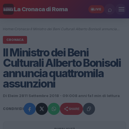
⌕
La Cronaca di Roma
LIVE
Home
›
Cronaca
›
Il Ministro dei Beni Culturali Alberto Bonisoli annuncia…
CRONACA
Il Ministro dei Beni
Culturali Alberto Bonisoli
annuncia quattromila
assunzioni
Di Eleim 28
11 Settembre 2018 - 09:00
8 anni fa
1 min di lettura
CONDIVIDI
SHARE