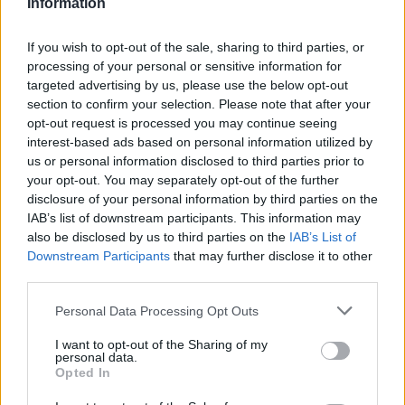
Information
nuovo personale potrebbe già entrare in piccola
parte nel 2019 ma per maggior parte nel 2020”
.
If you wish to opt-out of the sale, sharing to third parties, or
processing of your personal or sensitive information for
SEGUICI ANCHE SU FACEBOOK
targeted advertising by us, please use the below opt-out
section to confirm your selection. Please note that after your
WALTER SABATINI RICOVERATO IN TERAPIA
opt-out request is processed you may continue seeing
INTENSIVA
interest-based ads based on personal information utilized by
us or personal information disclosed to third parties prior to
your opt-out. You may separately opt-out of the further
POTREBBE INTERESSARTI
disclosure of your personal information by third parties on the
IAB’s list of downstream participants. This information may
also be disclosed by us to third parties on the
IAB’s List of
Christmas World a Roma, la
Capitale ospiterà il villaggio
Downstream Participants
that may further disclose it to other
natalizio più grande d’Europa
third parties.
4 anni fa
Please note that this website/app uses one or more Google
Personal Data Processing Opt Outs
Alla Galleria Giovanni XXIII arriva
services and may gather and store information including but
l’autovelox. Multe per chi supera
not limited to your visit or usage behaviour. You may click to
I want to opt-out of the Sharing of my
il limite. Dal 30 marzo
personal data.
grant or deny consent to Google and its third-party tags to
3 anni fa
Opted In
use your data for below specified purposes in below Google
consent section.