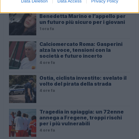
Data Deletion
Data Access
Privacy Policy
Dalla festa al dramma: la morte di
Benedetta Marino e l’appello per
un futuro più sicuro per i giovani
1 ora fa
Calciomercato Roma: Gasperini
alza la voce, tensioni con la
società e futuro incerto
4 ore fa
Ostia, ciclista investito: svelato il
volto del pirata della strada
4 ore fa
Tragedia in spiaggia: un 72enne
annega a Fregene, troppi rischi
per i più vulnerabili
4 ore fa