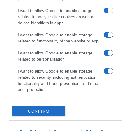
I want to allow Google to enable storage
related to analytics like cookies on web or
device identifiers in apps.
I want to allow Google to enable storage
related to functionality of the website or app.
Alla Galleria Giovanni XXIII arriva l’autovelox. Multe
per chi supera il limite. Dal 30 marzo
I want to allow Google to enable storage
related to personalization.
I want to allow Google to enable storage
related to security, including authentication
functionality and fraud prevention, and other
user protection.
Audio Zaniolo, la ragazza coinvolta fa chiarezza sulle
voci
CONFIRM
ULTIME NOTIZIE