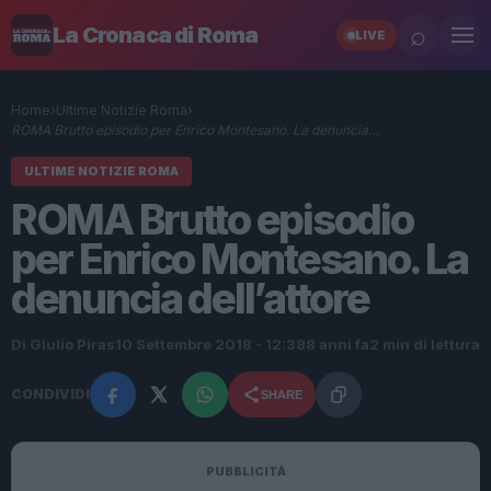
⌕
La Cronaca di Roma
LIVE
Home
›
Ultime Notizie Roma
›
ROMA Brutto episodio per Enrico Montesano. La denuncia…
ULTIME NOTIZIE ROMA
ROMA Brutto episodio
per Enrico Montesano. La
denuncia dell’attore
Di Giulio Piras
10 Settembre 2018 - 12:38
8 anni fa
2 min di lettura
CONDIVIDI
SHARE
PUBBLICITÀ