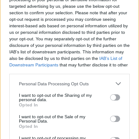
SEGUICI SU FACEBOOK
targeted advertising by us, please use the below opt-out
section to confirm your selection. Please note that after your
opt-out request is processed you may continue seeing
POTREBBE INTERESSARTI
interest-based ads based on personal information utilized by
us or personal information disclosed to third parties prior to
your opt-out. You may separately opt-out of the further
POLITICA Berlusconi rilancia:
disclosure of your personal information by third parties on the
“Contro di me una lotta armata”
IAB’s list of downstream participants. This information may
6 anni fa
also be disclosed by us to third parties on the
IAB’s List of
IL CASO L’ incoerenza di Salvini:
Downstream Participants
that may further disclose it to other
con Draghi cambia “idee”
third parties.
5 anni fa
Please note that this website/app uses one or more Google
Personal Data Processing Opt Outs
services and may gather and store information including but
not limited to your visit or usage behaviour. You may click to
I want to opt-out of the Sharing of my
personal data.
Successiva
grant or deny consent to Google and its third-party tags to
Precedente
Opted In
ROMA Addio alla
use your data for below specified purposes in below Google
METEO ROMA
vicepresidente
consent section.
Domani torna il
I want to opt-out of the Sale of my
dell’Anpi Marisa
Personal Data.
brutto tempo
Ombra
Opted In
I want to opt-out of processing my