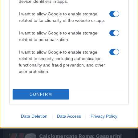
device identifiers in apps.
“idee”
I want to allow Google to enable storage
related to functionality of the website or app.
I want to allow Google to enable storage
related to personalization.
I want to allow Google to enable storage
Governo Draghi, sciolta la riserva e annunciati i
related to security, including authentication
ministri
functionality and fraud prevention, and other
user protection.
ULTIME NOTIZIE
CONFIRM
Dalla festa al dramma: la morte di
Benedetta Marino e l’appello per
un futuro più sicuro per i giovani
Data Deletion
Data Access
Privacy Policy
8 ore fa
Calciomercato Roma: Gasperini