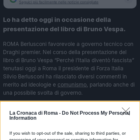
Seguici più facilmente nelle notizie consigliate
Lo ha detto oggi in occasione della
presentazione del libro di Bruno Vespa.
ROMA Berlusconi favorevole a governo tecnico con
Draghi premier. Nel corso della presentazione del
libro di Bruno Vespa “Perché l’Italia diventò fascista”
tenutasi oggi a Roma il presidente di Forza Italia
Silvio Berlusconi ha rilasciato diversi commenti in
merito ad ideologie e
comunismo
, parlando anche di
una possibile svolta di governo.
“Accetterei l’ipotesi di un governo tecnico con Mario
La Cronaca di Roma -
Do Not Process My Personal
Draghi”, ha affermato il Cavaliere, sostenendo che
Information
Draghi “potrebbe essere un presidente del Consiglio
capace di intervenire sulle emergenze del Paese”.
If you wish to opt-out of the sale, sharing to third parties, or
processing of your personal or sensitive information for