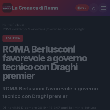
⌕
La Cronaca di Roma
LIVE
Home
›
Politica
›
ROMA Berlusconi favorevole a governo tecnico con Draghi…
POLITICA
ROMA Berlusconi
favorevole a governo
tecnico con Draghi
premier
ROMA Berlusconi favorevole a governo
tecnico con Draghi premier
Di Iksnik
19 Dicembre 2019 - 19:34
7 anni fa
1 min di lettura