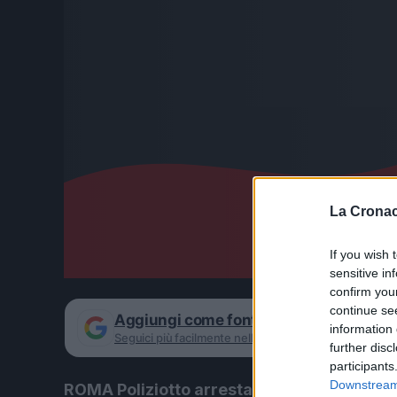
La Cronac
If you wish 
sensitive in
confirm you
continue se
Aggiungi come fonte preferita su Goog
information 
Seguici più facilmente nelle notizie consigliate
further disc
participants
Downstream 
ROMA Poliziotto arrestato per molestie a 3