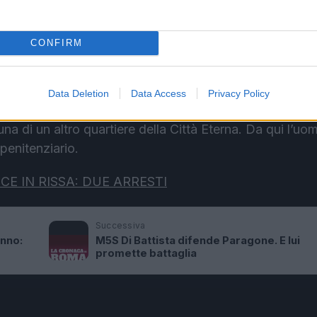
– aggiunge poi –
è impossibile allontanarsi dal posto 
o
“.
CONFIRM
dagli investigatori. I quali, dopo averlo posto in carc
oli grazie alle analisi sullo
smartphone
. Sono così ve
Data Deletion
Data Access
Privacy Policy
 telefono si era agganciato in quelle ore. Tra queste, olt
na di un altro quartiere della Città Eterna. Da qui l’uo
penitenziario.
E IN RISSA: DUE ARRESTI
Successiva
nno:
M5S Di Battista difende Paragone. E lui
promette battaglia