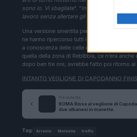
sono io. Vi sbagliate
“. “
In servizio a Rebibbia
lavoro senza allertare gli altri colleghi di turn
Una versione smentita però da quanto raccolto 
ne hanno ripercorso tutti i movimenti, tracciand
a conoscenza delle celle cittadine alle quali il
quella della zona di Rebibbia, ce n’era anche u
dopo ben tre ore, avrebbe fatto poi ritorno al 
INTANTO VEGLIONE DI CAPODANNO FINISC
Precedente
ROMA Rissa al veglione di Capoda
due albanesi in manette
Tag:
Arresto
Molestie
truffa