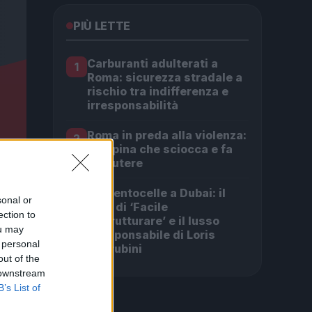
PIÙ LETTE
Carburanti adulterati a
1
Roma: sicurezza stradale a
rischio tra indifferenza e
irresponsabilità
Roma in preda alla violenza:
2
la rapina che sciocca e fa
discutere
Da Centocelle a Dubai: il
3
sonal or
crac di ‘Facile
ection to
Ristrutturare’ e il lusso
ou may
irresponsabile di Loris
 personal
Cherubini
out of the
 downstream
B’s List of