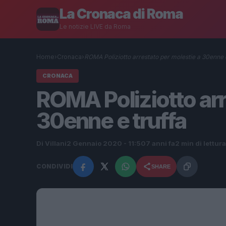
La Cronaca di Roma
Le notizie LIVE da Roma
Home
›
Cronaca
›
ROMA Poliziotto arrestato per molestie a 30enne
CRONACA
ROMA Poliziotto arr
30enne e truffa
Di Villani
2 Gennaio 2020 - 11:50
7 anni fa
2 min di lettura
CONDIVIDI
SHARE