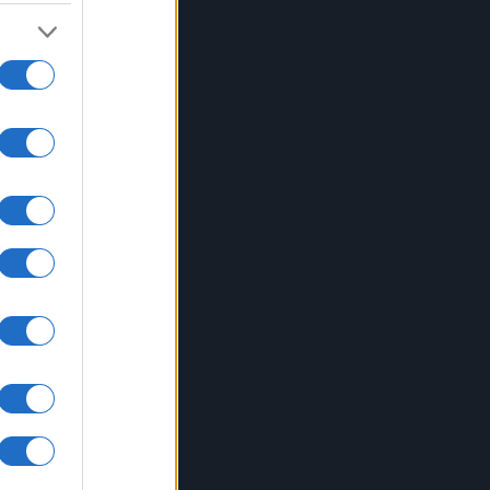
tato
à
urno
ugno
non