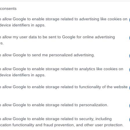
.
consents
 lo scorso
12 agosto
: secondo l’accusa, avrebbe moles
o allow Google to enable storage related to advertising like cookies on
evice identifiers in apps.
 luglio, sempre di notte) una donna di trent’anni. Le
a d’Oro
, a Roma Nord-Est.
o allow my user data to be sent to Google for online advertising
s.
uoi confronti, infatti, la Procura ha aperto un nuovo
anni dello Stato. Per il reato di violenza sessuale è gi
to allow Google to send me personalized advertising.
nte capo, afferma il magistrato, avrebbe interrotto il t
o allow Google to enable storage related to analytics like cookies on
uito, per uscire e fare altro. Da qui, appunto, anche
evice identifiers in apps.
o allow Google to enable storage related to functionality of the website
resto, l’agente, tuttora detenuto in cella, avrebbe
frenabili
“.
o allow Google to enable storage related to personalization.
e
tra il 15 e il 16 giugno
2019. Una notte in cui l’agente,
o allow Google to enable storage related to security, including
avoro e vi sarebbe rimasto: “
La notte tra il 15 e il 16 gi
cation functionality and fraud prevention, and other user protection.
risulta agli atti di servizio. Quel
molestatore seriale