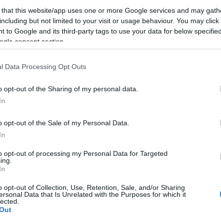
 that this website/app uses one or more Google services and may gath
0enne e truffa.
Invaghitosi della donna, l’uomo,
including but not limited to your visit or usage behaviour. You may click 
 to Google and its third-party tags to use your data for below specifi
nni, avrebbe abbandonato di nascosto il suo turno di gu
ogle consent section.
l suo desiderio e molestarlo.
l Data Processing Opt Outs
 del Tribunale. L’uomo infatti lasciava di nascosto il pos
ti alla donna, in mezzo alla strada.
o opt-out of the Sharing of my personal data.
In
o opt-out of the Sale of my Personal Data.
In
n
ROMA TUFELLO Uomo
aggredisce proprietario bar.
to opt-out of processing my Personal Data for Targeted
Arrestato
ing.
In
8 anni fa
o opt-out of Collection, Use, Retention, Sale, and/or Sharing
ersonal Data that Is Unrelated with the Purposes for which it
a propria posizione con l’alibi dell’impegno lavorativo.
lected.
Out
e – non renderebbe però meno pesanti le accuse contr