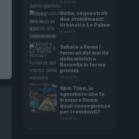
8 ore fa
Ostia, sequestrati
due stabilimenti:
Urbinati e Le Palme
9 ore fa
Sabato a Roma i
funerali del marito
della ministra
Roccella in forma
privata
10 ore fa
Spin Time, lo
sgombero che fa
tremare Roma:
quali conseguenze
per i residenti?
10 ore fa