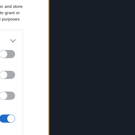
er and store
to grant or
ed purposes
ardia
to di
 La
o di