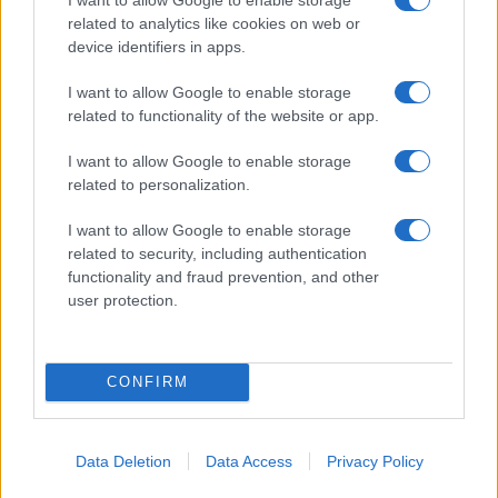
related to analytics like cookies on web or
device identifiers in apps.
Roma, Meloni sulla camionetta dell’esercito lascia
I want to allow Google to enable storage
spazio a tanta immaginazione
related to functionality of the website or app.
I want to allow Google to enable storage
related to personalization.
I want to allow Google to enable storage
related to security, including authentication
functionality and fraud prevention, and other
OPEN ARMS Giorgia Meloni difende Matteo Salvini
user protection.
CONFIRM
ULTIME NOTIZIE
La spesa a rate a Roma: una
Data Deletion
Data Access
Privacy Policy
soluzione o un rischio per le
famiglie?