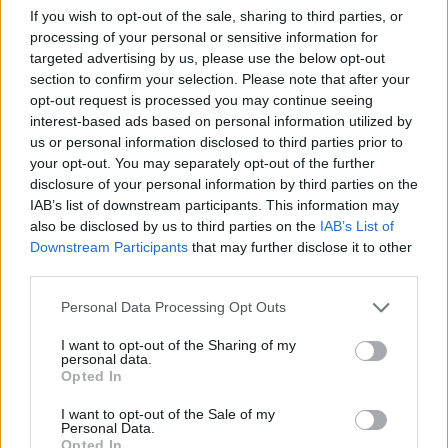
SEGUICI SU FACEBOOK
If you wish to opt-out of the sale, sharing to third parties, or
processing of your personal or sensitive information for
targeted advertising by us, please use the below opt-out
POTREBBE INTERESSARTI
section to confirm your selection. Please note that after your
opt-out request is processed you may continue seeing
Forza Nuova, processo per il
interest-based ads based on personal information utilized by
pestaggio punitivo, spunta una
us or personal information disclosed to third parties prior to
nuova versione dei fatti
your opt-out. You may separately opt-out of the further
5 anni fa
disclosure of your personal information by third parties on the
IAB’s list of downstream participants. This information may
Roma, Meloni sulla camionetta
also be disclosed by us to third parties on the
IAB’s List of
dell’esercito lascia spazio a
tanta immaginazione
Downstream Participants
that may further disclose it to other
third parties.
2 anni fa
Please note that this website/app uses one or more Google
Personal Data Processing Opt Outs
services and may gather and store information including but
SEGUICI SU TWITTER
not limited to your visit or usage behaviour. You may click to
I want to opt-out of the Sharing of my
personal data.
grant or deny consent to Google and its third-party tags to
Opted In
use your data for below specified purposes in below Google
Precedente
Successiva
Arrestata ex
consent section.
I want to opt-out of the Sale of my
150 anni Roma
consigliera
Personal Data.
Capitale, al via un
Opted In