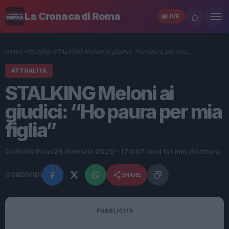
⌕
La Cronaca di Roma
LIVE
Home
›
Attualità
›
STALKING Meloni ai giudici: “Ho paura per mia…
ATTUALITÀ
STALKING Meloni ai
giudici: “Ho paura per mia
figlia”
Di Giulio Piras
29 Gennaio 2020 - 17:08
7 anni fa
1 min di lettura
CONDIVIDI
SHARE
PUBBLICITÀ