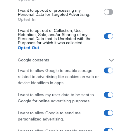
regionale per
anno di
estorsione con
festeggiamenti
I want to opt-out of processing my
metodo mafioso
Personal Data for Targeted Advertising.
Opted In
Tag:
I want to opt-out of Collection, Use,
Giorgia Meloni
processo
tribunale di Roma
Retention, Sale, and/or Sharing of my
Personal Data that Is Unrelated with the
Purposes for which it was collected.
Opted Out
ARTICOLI CORRELATI
Google consents
I want to allow Google to enable storage
related to advertising like cookies on web or
device identifiers in apps.
I want to allow my user data to be sent to
Google for online advertising purposes.
Forza Nuova, processo per il pestaggio punitivo,
spunta una nuova versione dei fatti
I want to allow Google to send me
personalized advertising.
I want to allow Google to enable storage