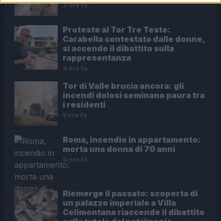
3 ore fa
Proteste al Tor Tre Teste:
Carabella contestato dalle donne,
si accende il dibattito sulla
rappresentanza
4 ore fa
Tor di Valle brucia ancora: gli
incendi dolosi seminano paura tra
i residenti
5 ore fa
Roma, incendio in appartamento:
morta una donna di 70 anni
6 ore fa
Riemerge il passato: scoperta di
un palazzo imperiale a Villa
Celimontana riaccende il dibattito