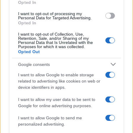
UFFICIALE: il Lazio torna in zona
Opted In
rossa. Approvato il nuovo
decreto legge anti-Covid
I want to opt-out of processing my
Personal Data for Targeted Advertising.
5 anni fa
Opted In
I want to opt-out of Collection, Use,
Retention, Sale, and/or Sharing of my
Tag:
Atac
Coronavirus
Cotral
fase 2
ultime-notizie
Personal Data that Is Unrelated with the
Purposes for which it was collected.
Opted Out
ARTICOLI CORRELATI
Google consents
I want to allow Google to enable storage
related to advertising like cookies on web or
device identifiers in apps.
I want to allow my user data to be sent to
Google for online advertising purposes.
Fiumicino, squalo attacca un pescatore: attimi di
terrore sul lungomare romano
I want to allow Google to send me
personalized advertising.