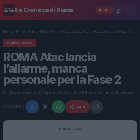
⌕
La Cronaca di Roma
LIVE
Home
›
Primo Piano
›
ROMA Atac lancia l’allarme, manca personale per la…
PRIMO PIANO
ROMA Atac lancia
l’allarme, manca
personale per la Fase 2
Di Marco Corsini
27 Aprile 2020 - 19:25
6 anni fa
1 min di lettura
CONDIVIDI
SHARE
PUBBLICITÀ