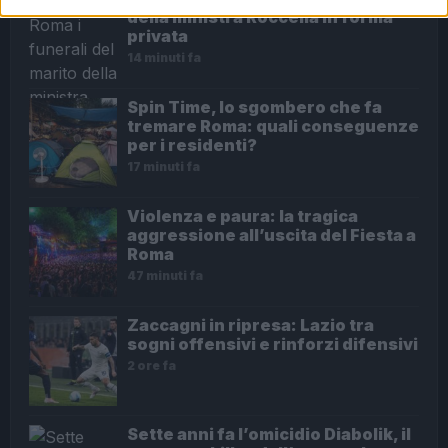
della ministra Roccella in forma
privata
14 minuti fa
Spin Time, lo sgombero che fa
tremare Roma: quali conseguenze
per i residenti?
17 minuti fa
Violenza e paura: la tragica
aggressione all’uscita del Fiesta a
Roma
47 minuti fa
Zaccagni in ripresa: Lazio tra
sogni offensivi e rinforzi difensivi
2 ore fa
Sette anni fa l’omicidio Diabolik, il