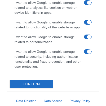
I want to allow Google to enable storage
related to analytics like cookies on web or
device identifiers in apps.
I want to allow Google to enable storage
UFFICIALE: il Lazio torna in zona rossa. Approvato il
related to functionality of the website or app.
nuovo decreto legge anti-Covid
I want to allow Google to enable storage
related to personalization.
I want to allow Google to enable storage
related to security, including authentication
functionality and fraud prevention, and other
user protection.
L’annuncio del ministro Speranza: ​”R0 è sceso sotto
l’uno”
CONFIRM
ULTIME NOTIZIE
Data Deletion
Data Access
Privacy Policy
Sabato a Roma i funerali del marito