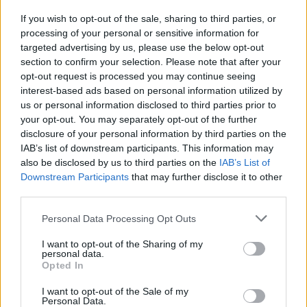
If you wish to opt-out of the sale, sharing to third parties, or
DPCM, RENZI ATTACCA CONTE PER LE SCELTE
processing of your personal or sensitive information for
SULLA FASE 2
targeted advertising by us, please use the below opt-out
section to confirm your selection. Please note that after your
opt-out request is processed you may continue seeing
Precedente
interest-based ads based on personal information utilized by
Successiva
CORONAVIRUS
CORONAVIRUS
us or personal information disclosed to third parties prior to
Renzi contro
Tare e Parolo
your opt-out. You may separately opt-out of the further
Conte: “In
delusi: “Spadafora
disclosure of your personal information by third parties on the
Germania
non tutela gli
IAB’s list of downstream participants. This information may
riaprono, da noi
atleti”
also be disclosed by us to third parties on the
IAB’s List of
no, assurdo”
Downstream Participants
that may further disclose it to other
third parties.
Please note that this website/app uses one or more Google
Personal Data Processing Opt Outs
POTREBBE INTERESSARTI
services and may gather and store information including but
not limited to your visit or usage behaviour. You may click to
I want to opt-out of the Sharing of my
Fiumicino, squalo attacca un
personal data.
grant or deny consent to Google and its third-party tags to
Opted In
pescatore: attimi di terrore sul
use your data for below specified purposes in below Google
lungomare romano
consent section.
I want to opt-out of the Sale of my
5 anni fa
Personal Data.