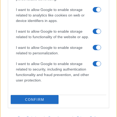
Fiumicino, squalo attacca un pescatore: attimi di
terrore sul lungomare romano
I want to allow Google to enable storage
related to analytics like cookies on web or
device identifiers in apps.
I want to allow Google to enable storage
related to functionality of the website or app.
UFFICIALE: il Lazio torna in zona rossa. Approvato il
I want to allow Google to enable storage
nuovo decreto legge anti-Covid
related to personalization.
I want to allow Google to enable storage
related to security, including authentication
functionality and fraud prevention, and other
user protection.
Roma – Rissa tra riders, un accoltellato
CONFIRM
ULTIME NOTIZIE