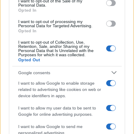
I want to opt-out of the Sale of my
pescatore: attimi di terrore sul
Personal Data.
lungomare romano
Opted In
5 anni fa
I want to opt-out of processing my
UFFICIALE: il Lazio torna in zona
Personal Data for Targeted Advertising.
rossa. Approvato il nuovo
Opted In
decreto legge anti-Covid
5 anni fa
I want to opt-out of Collection, Use,
Retention, Sale, and/or Sharing of my
Personal Data that Is Unrelated with the
Purposes for which it was collected.
Opted Out
Tag:
Cagliari
Inzaghi
ultime-notizie
Google consents
I want to allow Google to enable storage
ARTICOLI CORRELATI
related to advertising like cookies on web or
device identifiers in apps.
I want to allow my user data to be sent to
Google for online advertising purposes.
I want to allow Google to send me
personalized advertising.