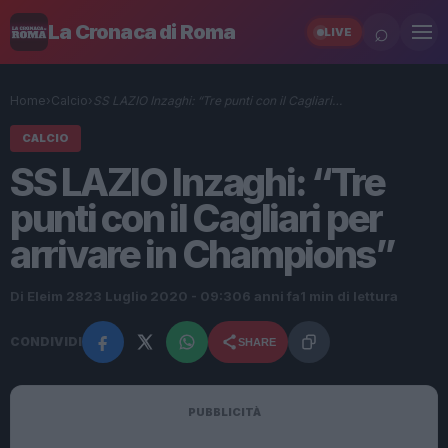
⌕
La Cronaca di Roma
LIVE
Home
›
Calcio
›
SS LAZIO Inzaghi: “Tre punti con il Cagliari…
CALCIO
SS LAZIO Inzaghi: “Tre
punti con il Cagliari per
arrivare in Champions”
Di Eleim 28
23 Luglio 2020 - 09:30
6 anni fa
1 min di lettura
CONDIVIDI
SHARE
PUBBLICITÀ