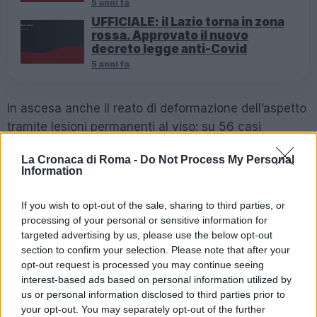
5 anni fa
UFFICIALE: il Lazio torna in zona
rossa. Approvato il nuovo
decreto legge anti-Covid
5 anni fa
In ascesa anche il reato di deformazione dell’aspetto
tramite lesioni permanenti al viso: su 56 casi
denunciati, gli uomini nel 76% sono stati vittime,
La Cronaca di Roma -
Do Not Process My Personal
mentre nel 92% autori. Così come il ‘revenge porn’,
Information
la diffusione illecita di immagini e video espliciti: 718 i
reati denunciati, con l’81% di vittime donne (di cui
If you wish to opt-out of the sale, sharing to third parties, or
l’83% maggiorenni e l’89% italiane). Capofila delle
processing of your personal or sensitive information for
targeted advertising by us, please use the below opt-out
denunce la Lombardia, seguita da Sicilia e
section to confirm your selection. Please note that after your
Campania, con un picco registrato nel mese di
opt-out request is processed you may continue seeing
maggio.
interest-based ads based on personal information utilized by
us or personal information disclosed to third parties prior to
E passiamo agli indicatori di violenza di genere
your opt-out. You may separately opt-out of the further