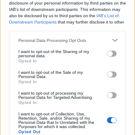
(stalking, maltrattamenti in famiglia e violenze
disclosure of your personal information by third parties on the
IAB’s list of downstream participants. This information may
sessuali). Tra gennaio e settembre di quest’anno,
also be disclosed by us to third parties on the
IAB’s List of
rispetto a dodici mesi fa, i casi sono diminuiti, forse
Downstream Participants
that may further disclose it to other
però a causa delle difficoltà di denunciare durante il
third parties.
lockdown. Più colpita è la fascia 31-44 anni, con un
Please note that this website/app uses one or more Google
Personal Data Processing Opt Outs
80% di vittime italiane, mentre tra le straniere
services and may gather and store information including but
spiccano quelle romene, più presenti sul territorio
not limited to your visit or usage behaviour. You may click to
I want to opt-out of the Sharing of my
personal data.
nazionale. Della stessa età gli autori, in prevalenza
grant or deny consent to Google and its third-party tags to
Opted In
use your data for below specified purposes in below Google
italiani e di cui solo il 2% minorenni.
consent section.
I want to opt-out of the Sale of my
Personal Data.
Quanto ai provvedimenti amministrativi, da gennaio
Opted In
a novembre sono stati migliaia gli ammonimenti dei
I want to opt-out of processing my
Questori: per la precisione, 1055 per stalking; 956
Personal Data for Targeted Advertising.
per violenza domestica e 352 provvedimenti di
Opted In
allontanamento d’urgenza dalla casa familiare.
I want to opt-out of Collection, Use,
Retention, Sale, and/or Sharing of my
Personal Data that Is Unrelated with the
In aumento gli omicidi di donne: nei primi nove mesi
Purposes for which it was collected.
Opted Out
del 2020, rispetto allo stesso periodo dell’anno