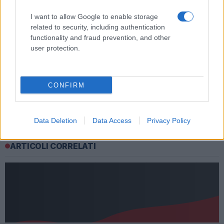
Precedente
I want to allow Google to enable storage
Successiva
ROMA – È in corso
related to security, including authentication
Monopattini – Il
dalle prime luci
functionality and fraud prevention, and other
Campidoglio:
dell’alba lo
user protection.
“Stop di 15 giorni
sgombero della
agli operatori
sede di Forza
inadempienti”
Nuova
CONFIRM
Tag:
ultime-notizie
Data Deletion
Data Access
Privacy Policy
ARTICOLI CORRELATI