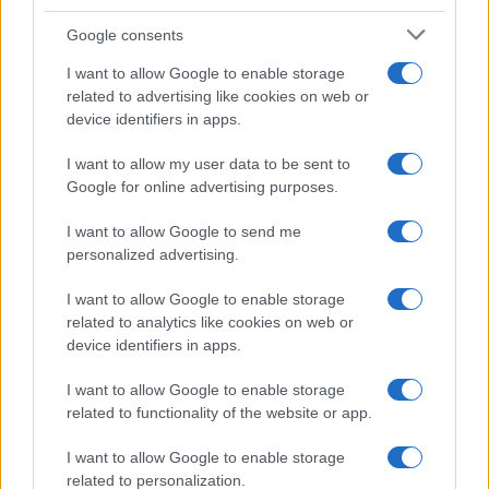
scorso, si registra un + 7, 3% (88 contro 82). Stesso
Google consents
discorso le vittime in ambito familiare/affettivo,
I want to allow Google to enable storage
passate da 68 a 77 (con un aumento del 13,2%). Ad
related to advertising like cookies on web or
ucciderle in prevalenza partner o ex partner (mentre
device identifiers in apps.
solo il 28% genitori o figli).
I want to allow my user data to be sent to
Tra i moventi più frequenti le liti e i motivi passionali.
Google for online advertising purposes.
Nella maggior parte dei casi, l’arma del delitto è
I want to allow Google to send me
stata un’arma impropria (un coltello o un utensile da
personalized advertising.
lavoro). Non mancano però casi risolti da un’arma da
fuoco, da asfissia/soffocamento/strangolamento,
I want to allow Google to enable storage
related to analytics like cookies on web or
percosse e avvelenamento.
device identifiers in apps.
Anche per gli omicidi, l’età più colpita è tra i 31 e i 44
I want to allow Google to enable storage
anni, stessa registrata più di frequente anche tra gli
related to functionality of the website or app.
autori. Il 30% delle vittime sono invece donne over
65.
I want to allow Google to enable storage
related to personalization.