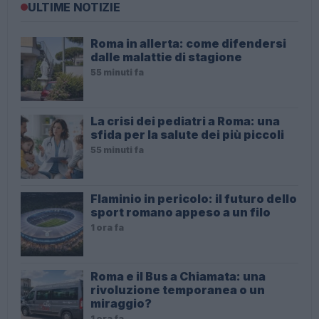
ULTIME NOTIZIE
Roma in allerta: come difendersi
dalle malattie di stagione
55 minuti fa
La crisi dei pediatri a Roma: una
sfida per la salute dei più piccoli
55 minuti fa
Flaminio in pericolo: il futuro dello
sport romano appeso a un filo
1 ora fa
Roma e il Bus a Chiamata: una
rivoluzione temporanea o un
miraggio?
1 ora fa