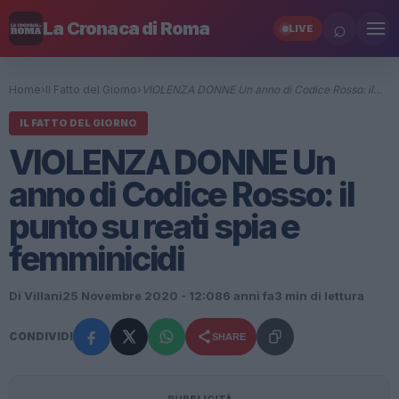
⌕
La Cronaca di Roma
LIVE
Home
›
Il Fatto del Giorno
›
VIOLENZA DONNE Un anno di Codice Rosso: il…
IL FATTO DEL GIORNO
VIOLENZA DONNE Un
anno di Codice Rosso: il
punto su reati spia e
femminicidi
Di Villani
25 Novembre 2020 - 12:08
6 anni fa
3 min di lettura
CONDIVIDI
SHARE