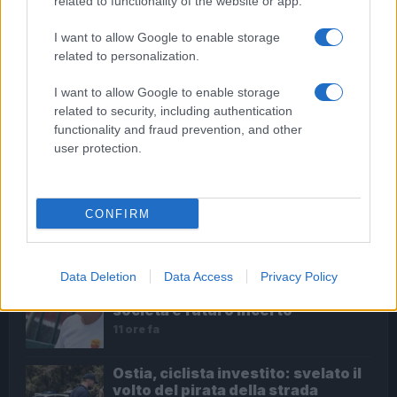
related to functionality of the website or app.
I want to allow Google to enable storage
Roma – Rissa tra riders, un accoltellato
related to personalization.
I want to allow Google to enable storage
related to security, including authentication
functionality and fraud prevention, and other
ULTIME NOTIZIE
user protection.
Dalla festa al dramma: la morte di
Benedetta Marino e l’appello per
un futuro più sicuro per i giovani
CONFIRM
8 ore fa
Calciomercato Roma: Gasperini
Data Deletion
Data Access
Privacy Policy
alza la voce, tensioni con la
società e futuro incerto
11 ore fa
Ostia, ciclista investito: svelato il
volto del pirata della strada