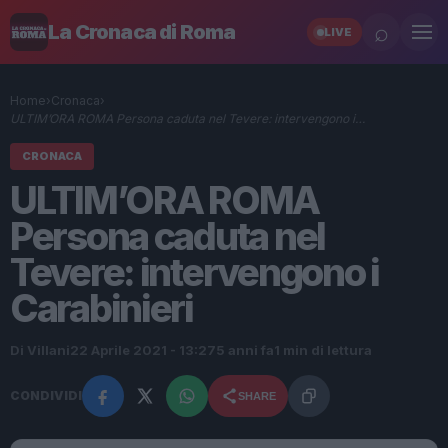
⌕
La Cronaca di Roma
LIVE
Home
›
Cronaca
›
ULTIM’ORA ROMA Persona caduta nel Tevere: intervengono i…
CRONACA
ULTIM’ORA ROMA
Persona caduta nel
Tevere: intervengono i
Carabinieri
Di Villani
22 Aprile 2021 - 13:27
5 anni fa
1 min di lettura
CONDIVIDI
SHARE