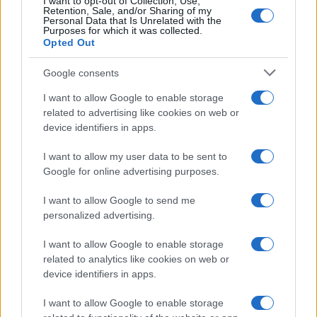
I want to opt-out of Collection, Use,
Retention, Sale, and/or Sharing of my
Personal Data that Is Unrelated with the
Purposes for which it was collected.
Opted Out
Google consents
I want to allow Google to enable storage
Fiumicino, squalo attacca un pescatore: attimi di
related to advertising like cookies on web or
terrore sul lungomare romano
device identifiers in apps.
I want to allow my user data to be sent to
Google for online advertising purposes.
I want to allow Google to send me
personalized advertising.
UFFICIALE: il Lazio torna in zona rossa. Approvato il
I want to allow Google to enable storage
nuovo decreto legge anti-Covid
related to analytics like cookies on web or
device identifiers in apps.
I want to allow Google to enable storage