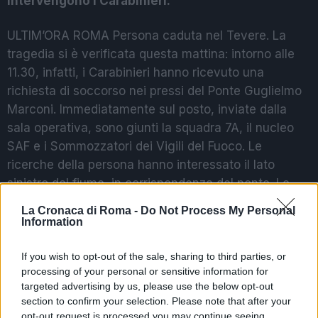
intervengono i Carabinieri.
ULTIM’ORA ROMA Persona caduta nel Tevere. La
tragedia si è verificata questa mattina: intorno alle
11.30, infatti, i Carabinieri hanno ricevuto una
richiesta di soccorso nei pressi del Ponte Guglielmo
Marconi. Immediatamente sul posto, inviate dalla
sala operativa, sono giunti la squadra 7A, il nucleo
SAF e i Sommozzatori dei Vigili del Fuoco. Le
ricerche della persona hanno interessato il lato
sinistro del fiume, in corrispondenza del ponte. Le
operazioni di individuazione e ritrovamento sono
La Cronaca di Roma -
Do Not Process My Personal
tuttora in corso.
Information
If you wish to opt-out of the sale, sharing to third parties, or
Precedente
Successiva
processing of your personal or sensitive information for
Salvini vs Raggi:
Incidente sulla
targeted advertising by us, please use the below opt-out
“Riportiamo
Colombo, si ribalta
section to confirm your selection. Please note that after your
l’orgoglio a Roma”.
un’ambulanza: 4
opt-out request is processed you may continue seeing
La replica della