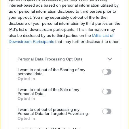
feriti
prima cittadina
interest-based ads based on personal information utilized by
us or personal information disclosed to third parties prior to
your opt-out. You may separately opt-out of the further
disclosure of your personal information by third parties on the
POTREBBE INTERESSARTI
IAB’s list of downstream participants. This information may
also be disclosed by us to third parties on the
IAB’s List of
Fiumicino, squalo attacca un
Downstream Participants
that may further disclose it to other
pescatore: attimi di terrore sul
third parties.
lungomare romano
Please note that this website/app uses one or more Google
Personal Data Processing Opt Outs
5 anni fa
services and may gather and store information including but
UFFICIALE: il Lazio torna in zona
not limited to your visit or usage behaviour. You may click to
I want to opt-out of the Sharing of my
rossa. Approvato il nuovo
personal data.
grant or deny consent to Google and its third-party tags to
decreto legge anti-Covid
Opted In
use your data for below specified purposes in below Google
5 anni fa
consent section.
I want to opt-out of the Sale of my
Personal Data.
Opted In
Tag:
Ponte Marconi
Tevere
ultime-notizie
I want to opt-out of processing my
Personal Data for Targeted Advertising.
Opted In
ARTICOLI CORRELATI