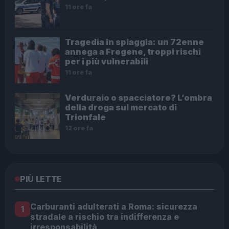
11 ore fa
Tragedia in spiaggia: un 72enne
annega a Fregene, troppi rischi
per i più vulnerabili
11 ore fa
Verduraio o spacciatore? L’ombra
della droga sul mercato di
Trionfale
12 ore fa
PIÙ LETTE
Carburanti adulterati a Roma: sicurezza
1
stradale a rischio tra indifferenza e
irresponsabilità