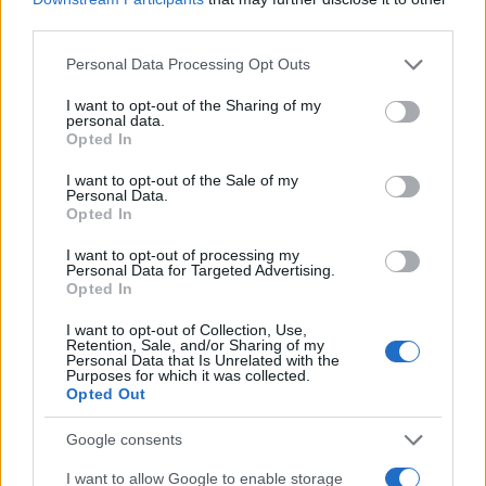
pescatore: attimi di terrore sul
third parties.
lungomare romano
Please note that this website/app uses one or more Google
5 anni fa
Personal Data Processing Opt Outs
services and may gather and store information including but
UFFICIALE: il Lazio torna in zona
not limited to your visit or usage behaviour. You may click to
I want to opt-out of the Sharing of my
rossa. Approvato il nuovo
personal data.
grant or deny consent to Google and its third-party tags to
decreto legge anti-Covid
Opted In
use your data for below specified purposes in below Google
5 anni fa
consent section.
I want to opt-out of the Sale of my
Personal Data.
Opted In
Le perquisizioni hanno infine permesso di rinvenire e
sequestrare cocaina e contanti per 1500 euro.
I want to opt-out of processing my
Personal Data for Targeted Advertising.
Opted In
INTANTO GRAVE EPISODIO DI MALASANITA’
SULL’AURELIA
I want to opt-out of Collection, Use,
Retention, Sale, and/or Sharing of my
Personal Data that Is Unrelated with the
Purposes for which it was collected.
Precedente
Opted Out
Successiva
25enne perde la
ULTIM’ORA
vita durante
Google consents
Astrazeneca ai
intervento
giovani, arrivato il
chirurgico: indaga
I want to allow Google to enable storage