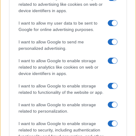
parere del Cts
la Procura
related to advertising like cookies on web or
device identifiers in apps.
Tag:
I want to allow my user data to be sent to
ultime-notizie
Google for online advertising purposes.
I want to allow Google to send me
ARTICOLI CORRELATI
personalized advertising.
I want to allow Google to enable storage
related to analytics like cookies on web or
device identifiers in apps.
I want to allow Google to enable storage
related to functionality of the website or app.
Fiumicino, squalo attacca un pescatore: attimi di
terrore sul lungomare romano
I want to allow Google to enable storage
related to personalization.
I want to allow Google to enable storage
related to security, including authentication