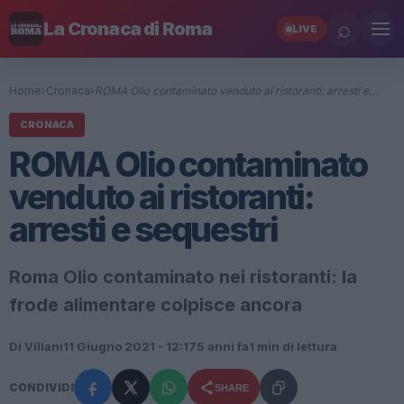
⌕
La Cronaca di Roma
LIVE
Home
›
Cronaca
›
ROMA Olio contaminato venduto ai ristoranti: arresti e…
CRONACA
ROMA Olio contaminato
venduto ai ristoranti:
arresti e sequestri
Roma Olio contaminato nei ristoranti: la
frode alimentare colpisce ancora
Di Villani
11 Giugno 2021 - 12:17
5 anni fa
1 min di lettura
CONDIVIDI
SHARE