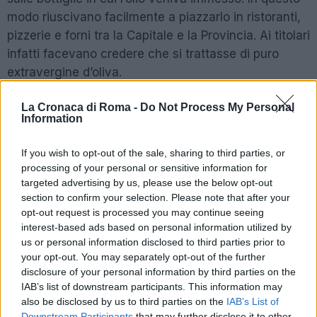
modo riuscivano facilmente a piazzarlo in ristoranti,
pizzerie e forni tra la Capitale e la Provincia. Ai titolari
infatti facevano credere che si trattasse di puro
extravergine d’oliva.
L’olio di semi, in attesa di essere contaminato,
La Cronaca di Roma -
Do Not Process My Personal
Information
veniva conservato, insieme ad altri prodotti
alimentari, in un capannone. La struttura, del valore
If you wish to opt-out of the sale, sharing to third parties, or
di circa 450 mila euro, è finita anch’essa sotto
processing of your personal or sensitive information for
sequestro da parte delle forze dell’ordine. Al
targeted advertising by us, please use the below opt-out
proprietario è stata invece comminata una denuncia:
section to confirm your selection. Please note that after your
opt-out request is processed you may continue seeing
deve rispondere, tra le altre cose, anche di aver
interest-based ads based on personal information utilized by
rubato corrente elettrica.
us or personal information disclosed to third parties prior to
your opt-out. You may separately opt-out of the further
disclosure of your personal information by third parties on the
POTREBBE INTERESSARTI
IAB’s list of downstream participants. This information may
also be disclosed by us to third parties on the
IAB’s List of
Fiumicino, squalo attacca un
Downstream Participants
that may further disclose it to other