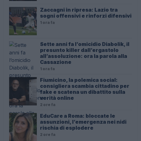
Zaccagni in ripresa: Lazio tra
sogni offensivi e rinforzi difensivi
1 ora fa
Sette anni fa l’omicidio Diabolik, il
presunto killer dall’ergastolo
all’assoluzione: ora la parola alla
Cassazione
1 ora fa
Fiumicino, la polemica social:
consigliera scambia cittadino per
fake e scatena un dibattito sulla
verità online
2 ore fa
EduCare a Roma: bloccate le
assunzioni, l’emergenza nei nidi
rischia di esplodere
2 ore fa