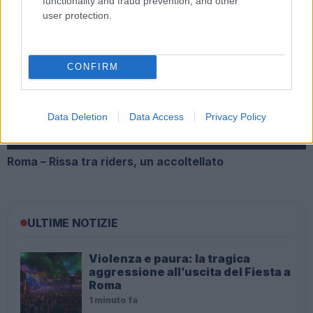
functionality and fraud prevention, and other
user protection.
UFFICIALE: il Lazio torna in zona rossa. Approvato il
nuovo decreto legge anti-Covid
CONFIRM
Data Deletion
Data Access
Privacy Policy
Roma – Rissa tra riders, un accoltellato
ULTIME NOTIZIE
Violenza e paura: la tragica
aggressione all’uscita del Fiesta a
Roma
1 minuto fa