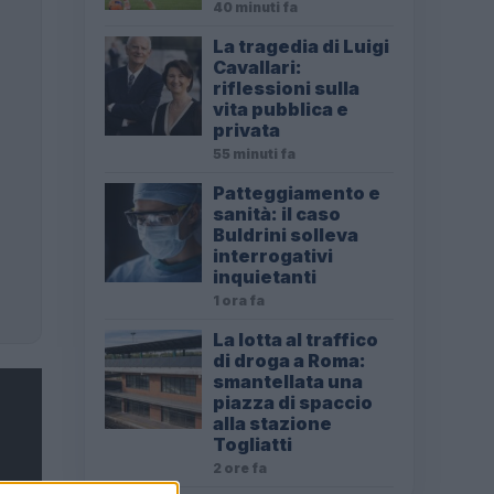
40 minuti fa
La tragedia di Luigi
Cavallari:
riflessioni sulla
vita pubblica e
privata
55 minuti fa
Patteggiamento e
sanità: il caso
Buldrini solleva
interrogativi
inquietanti
1 ora fa
La lotta al traffico
di droga a Roma:
smantellata una
piazza di spaccio
alla stazione
Togliatti
2 ore fa