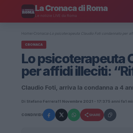
La Cronaca di Roma
Le notizie LIVE da Roma
Home
›
Cronaca
›
Lo psicoterapeuta Claudio Foti condannato per affid
CRONACA
Lo psicoterapeuta 
per affidi illeciti: “R
Claudio Foti, arriva la condanna a 4 an
Di Stefano Ferrera
11 Novembre 2021 - 17:37
5 anni fa
1 mi
CONDIVIDI
SHARE