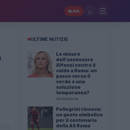
⌕
LIVE
ULTIME NOTIZIE
o
Le misure
dell’assessora
Alfonsi contro il
caldo a Roma: un
passo verso il
verde o una
soluzione
temporanea?
40 minuti fa
Pellegrini rinnova:
un gesto simbolico
per il centenario
della AS Roma