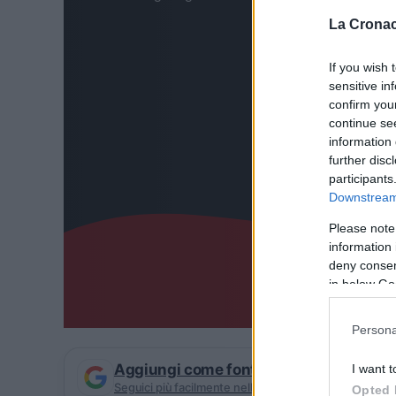
La Cronac
If you wish 
sensitive in
confirm you
continue se
information 
further disc
participants
Downstream 
Please note
information 
deny consent
in below Go
Persona
Aggiungi come fonte preferita su Goog
I want t
Seguici più facilmente nelle notizie consigliate
Opted 