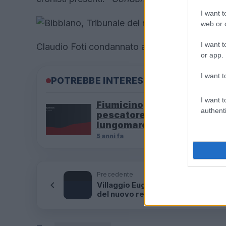
I want t
web or d
I want t
Claudio Foti condannato a 4 anni
or app.
I want t
POTREBBE INTERESSARTI
I want t
Fiumicino, squalo attacca 
authenti
pescatore: attimi di terrore
lungomare romano
5 anni fa
Precedente
Villaggio Eugenio Litta – Inaugura
del nuovo reparto