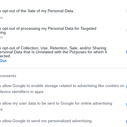
o opt-out of the Sale of my Personal Data.
per
affidi illeciti
. Lo ha stabilito il giudice del
tribunale 
In
rso del processo con rito abbreviato nell’ambito del cas
 Procura aveva chiesto 6 anni di reclusione per frode
to opt-out of processing my Personal Data for Targeted
ing.
sime. Secondo l’accusa, a Bibbiano era attivo un sistem
In
ri.
o opt-out of Collection, Use, Retention, Sale, and/or Sharing
ersonal Data that Is Unrelated with the Purposes for which it
lected.
Out
DANNATO, ASSOLTA
consents
o allow Google to enable storage related to advertising like cookies on
evice identifiers in apps.
e, gli indagati si servivano di report non veritieri e fal
affidamento ai genitori.
Foti
è stato invece assolto
o allow my user data to be sent to Google for online advertising
s.
sociale
Beatrice Benati
, è arrivata la piena assoluzione
rocesso lo psicoterapeuta ha chiosato ai microfoni dei
to allow Google to send me personalized advertising.
tutto
“.