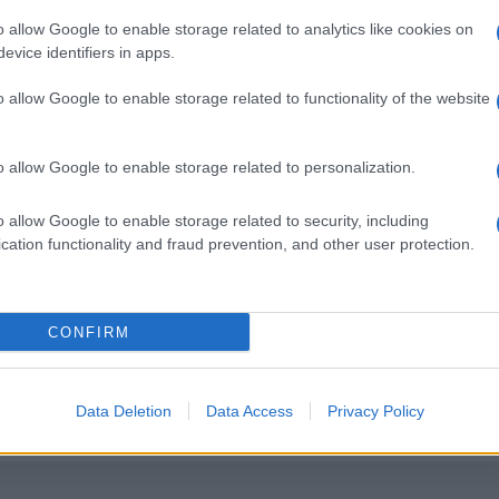
o allow Google to enable storage related to analytics like cookies on
evice identifiers in apps.
o allow Google to enable storage related to functionality of the website
o allow Google to enable storage related to personalization.
o allow Google to enable storage related to security, including
un
UFFICIALE: il Lazio torna in zo
cation functionality and fraud prevention, and other user protection.
 sul
rossa. Approvato il nuovo
decreto legge anti-Covid
5 anni fa
CONFIRM
Successiva
zione
Totti Roma: “Dove arriverà la
Data Deletion
Data Access
Privacy Policy
squadra?” L’ex Capitano parla chiaro