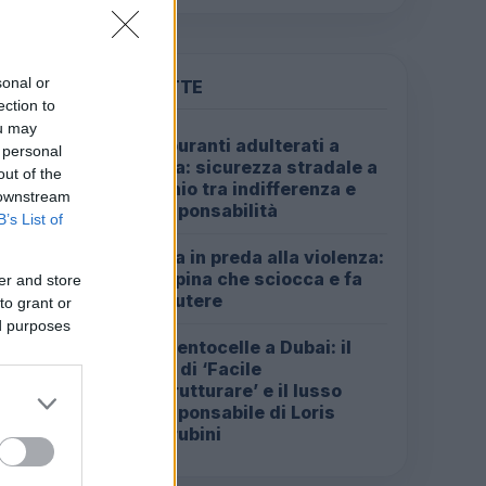
sonal or
PIÙ LETTE
ection to
ou may
Carburanti adulterati a
1
 personal
Roma: sicurezza stradale a
out of the
rischio tra indifferenza e
 downstream
irresponsabilità
B’s List of
Roma in preda alla violenza:
2
la rapina che sciocca e fa
er and store
discutere
to grant or
ed purposes
Da Centocelle a Dubai: il
3
crac di ‘Facile
Ristrutturare’ e il lusso
irresponsabile di Loris
Cherubini