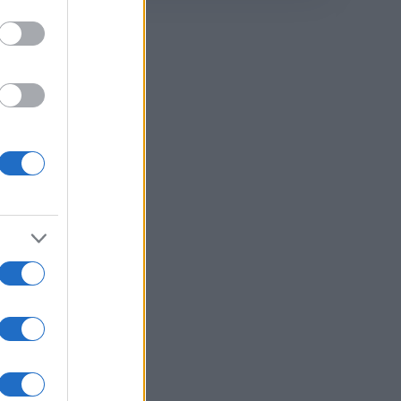
di
o
a nel
se