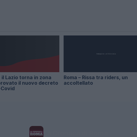
il Lazio torna in zona
Roma – Rissa tra riders, un
rovato il nuovo decreto
accoltellato
-Covid
La Cronaca di Roma