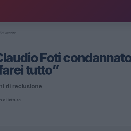
i illeciti:…
Claudio Foti condannat
ifarei tutto”
ni di reclusione
n di lettura