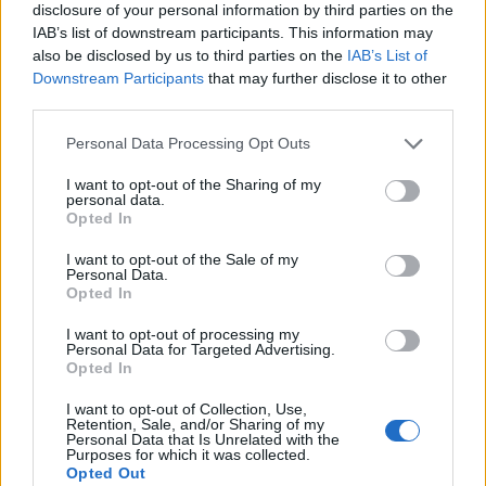
disclosure of your personal information by third parties on the
l’influencer
IAB’s list of downstream participants. This information may
5 anni fa
also be disclosed by us to third parties on the
IAB’s List of
Macabro ritrovamento di un
Downstream Participants
that may further disclose it to other
cadavere a Pietralata
third parties.
8 anni fa
Please note that this website/app uses one or more Google
Personal Data Processing Opt Outs
services and may gather and store information including but
not limited to your visit or usage behaviour. You may click to
I want to opt-out of the Sharing of my
STADIO ROMA A PIETRALATA, LA
personal data.
grant or deny consent to Google and its third-party tags to
Opted In
POSSIBILE CAPIENZA
use your data for below specified purposes in below Google
consent section.
I want to opt-out of the Sale of my
“
È ancora presto. Arriverà di qui a qualche
Personal Data.
Opted In
settimana, forse qualche mese. Comunque
decideremo sempre d’accordo con il Comune di
I want to opt-out of processing my
Personal Data for Targeted Advertising.
comunicare le varie date e le tappe
“. Per concludere,
Opted In
un accenno alla possibile capienza, che qualcuno
I want to opt-out of Collection, Use,
paventata minore di quella dell’
Olimpico
: “
No, la
Retention, Sale, and/or Sharing of my
Personal Data that Is Unrelated with the
stiamo quantificando in base ai parametri che stiamo
Purposes for which it was collected.
scoprendo
“.
Opted Out