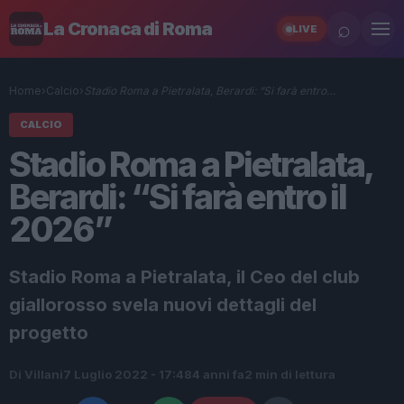
⌕
La Cronaca di Roma
LIVE
Home
›
Calcio
›
Stadio Roma a Pietralata, Berardi: “Si farà entro…
CALCIO
Stadio Roma a Pietralata,
Berardi: “Si farà entro il
2026”
Stadio Roma a Pietralata, il Ceo del club
giallorosso svela nuovi dettagli del
progetto
Di Villani
7 Luglio 2022 - 17:48
4 anni fa
2 min di lettura