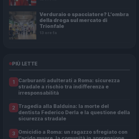
Verduraio o spacciatore? L’ombra
della droga sul mercato di
Trionfale
13 ore fa
PIÙ LETTE
Carburanti adulterati a Roma: sicurezza
1
stradale a rischio tra indifferenza e
irresponsabilità
Tragedia alla Balduina: la morte del
2
dentista Federico Derla e la questione della
sicurezza stradale
Omicidio a Roma: un ragazzo sfregiato con
3
l’acido muore, la comunità in apprensione