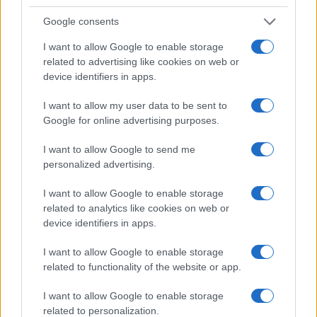
Google consents
Successiva
Precedente
Meteo Roma
I want to allow Google to enable storage
“Roma giungla
venerdì 8 luglio: in
related to advertising like cookies on web or
urbana”: l’allarme
arrivo venti e
device identifiers in apps.
del vescovo
temporali. Allerta
contro il degrado
gialla nella
I want to allow my user data to be sent to
in città
Capitale
Google for online advertising purposes.
I want to allow Google to send me
Tag:
personalized advertising.
Pietralata
Stadio Roma
I want to allow Google to enable storage
related to analytics like cookies on web or
ARTICOLI CORRELATI
device identifiers in apps.
I want to allow Google to enable storage
related to functionality of the website or app.
I want to allow Google to enable storage
related to personalization.