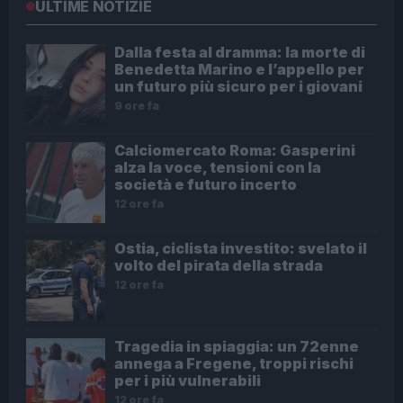
ULTIME NOTIZIE
Dalla festa al dramma: la morte di
Benedetta Marino e l’appello per
un futuro più sicuro per i giovani
9 ore fa
Calciomercato Roma: Gasperini
alza la voce, tensioni con la
società e futuro incerto
12 ore fa
Ostia, ciclista investito: svelato il
volto del pirata della strada
12 ore fa
Tragedia in spiaggia: un 72enne
annega a Fregene, troppi rischi
per i più vulnerabili
12 ore fa