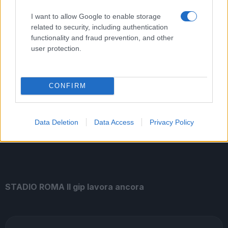
Danneggiata l’auto del Brasiliano: momenti di paura
I want to allow Google to enable storage
per l’influencer
related to security, including authentication
functionality and fraud prevention, and other
user protection.
CONFIRM
Macabro ritrovamento di un cadavere a Pietralata
Data Deletion
Data Access
Privacy Policy
STADIO ROMA Il gip lavora ancora