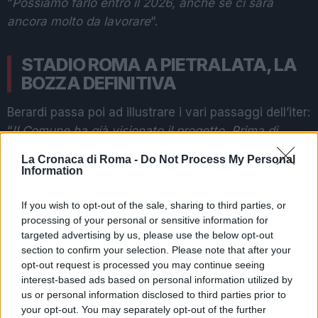
“
Possiamo farlo entro il 2026, anche se ci sarà
ancora molto da lavorare
“.
STADIO ROMA A PIETRALATA, LA
BOZZA DEFINITIVA
Berardi passa poi ad illustrare i vari passaggi dell’iter:
“
Il Comune ha già visionato il progetto. Prima di
presentarlo, ci sono state varie fasi amministrative:
La Cronaca di Roma -
Do Not Process My Personal
rilevazioni archeologiche, ambientali, acustiche e di
Information
mobilità. Noi le abbiamo tutte svolte per giungere a
quella finale
“. La bozza definitiva però ancora non
If you wish to opt-out of the sale, sharing to third parties, or
processing of your personal or sensitive information for
c’è.
targeted advertising by us, please use the below opt-out
section to confirm your selection. Please note that after your
opt-out request is processed you may continue seeing
POTREBBE INTERESSARTI
interest-based ads based on personal information utilized by
us or personal information disclosed to third parties prior to
Danneggiata l’auto del
your opt-out. You may separately opt-out of the further
Brasiliano: momenti di paura per