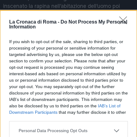
inscenato la rapina nell’abitazione dell’uomo poi
sfociata nell’omicidio. Che sarebbe avvenuto
attraverso diverse coltellate al corpo e sul capo.
La Cronaca di Roma -
Do Not Process My Personal
Information
La cattura, in Albania, è stata effettuata dai
If you wish to opt-out of the sale, sharing to third parties, or
Carabinieri di Frascati insieme ai colleghi della
processing of your personal or sensitive information for
seconda divisione Interpol. La Procura di Velletri ha
targeted advertising by us, please use the below opt-out
coordinato le operazioni, alle quali ha collaborato
section to confirm your selection. Please note that after your
opt-out request is processed you may continue seeing
anche un esperto di sicurezza della Polizia criminale
interest-based ads based on personal information utilized by
di Tirana. Una volta preso, il 30enne è stato
us or personal information disclosed to third parties prior to
immediatamente estradato in Italia e condotto nel
your opt-out. You may separately opt-out of the further
carcere di Velletri.
disclosure of your personal information by third parties on the
IAB’s list of downstream participants. This information may
also be disclosed by us to third parties on the
IAB’s List of
POTREBBE INTERESSARTI
Downstream Participants
that may further disclose it to other
third parties.
Omicidio Rocca Priora, la moglie
Please note that this website/app uses one or more Google
Personal Data Processing Opt Outs
della vittima è la mandante
services and may gather and store information including but