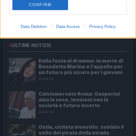
CONFIRM
Tragedia a Rocca Priora: il suicidio di un sedicenne
riporta alla luce il disagio giovanile
Data Deletion
Data Access
Privacy Policy
ULTIME NOTIZIE
Dalla festa al dramma: la morte di
Benedetta Marino e l’appello per
un futuro più sicuro per i giovani
2 ore fa
Calciomercato Roma: Gasperini
alza la voce, tensioni con la
società e futuro incerto
5 ore fa
Ostia, ciclista investito: svelato il
volto del pirata della strada