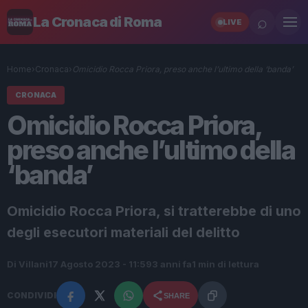
⌕
La Cronaca di Roma
LIVE
Home
›
Cronaca
›
Omicidio Rocca Priora, preso anche l’ultimo della ‘banda’
CRONACA
Omicidio Rocca Priora,
preso anche l’ultimo della
‘banda’
Omicidio Rocca Priora, si tratterebbe di uno
degli esecutori materiali del delitto
Di Villani
17 Agosto 2023 - 11:59
3 anni fa
1 min di lettura
CONDIVIDI
SHARE