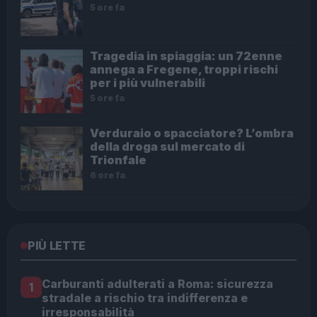
5 ore fa
Tragedia in spiaggia: un 72enne
annega a Fregene, troppi rischi
per i più vulnerabili
5 ore fa
Verduraio o spacciatore? L’ombra
della droga sul mercato di
Trionfale
6 ore fa
PIÙ LETTE
Carburanti adulterati a Roma: sicurezza
1
stradale a rischio tra indifferenza e
irresponsabilità