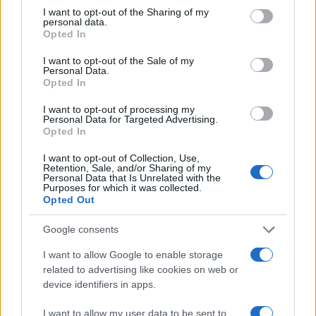
3 anni fa
not limited to your visit or usage behaviour. You may click to
I want to opt-out of the Sharing of my
personal data.
grant or deny consent to Google and its third-party tags to
A Rocca di Papa c’è un Toro in
Opted In
libertà: La paura fra i cittadini.
use your data for below specified purposes in below Google
Video
consent section.
I want to opt-out of the Sale of my
Personal Data.
2 anni fa
Opted In
I want to opt-out of processing my
Personal Data for Targeted Advertising.
Successiva
Precedente
Opted In
Casa occupata a
Gualtieri-M5S:
Villa Gordiani, maxi
scontro sulle
I want to opt-out of Collection, Use,
denuncia per una
Retention, Sale, and/or Sharing of my
terribili condizioni
donna con quattro
Personal Data that Is Unrelated with the
della Metro A
Purposes for which it was collected.
bambini
Opted Out
Google consents
Tag:
Rocca Priora
I want to allow Google to enable storage
related to advertising like cookies on web or
device identifiers in apps.
ARTICOLI CORRELATI
I want to allow my user data to be sent to