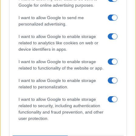
Google for online advertising purposes.
I want to allow Google to send me
personalized advertising.
I want to allow Google to enable storage
Omicidio Rocca Priora, la moglie della vittima è la
related to analytics like cookies on web or
mandante
device identifiers in apps.
I want to allow Google to enable storage
related to functionality of the website or app.
I want to allow Google to enable storage
related to personalization.
A Rocca di Papa c’è un Toro in libertà: La paura fra i
I want to allow Google to enable storage
cittadini. Video
related to security, including authentication
functionality and fraud prevention, and other
user protection.