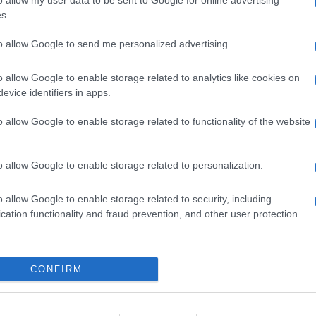
ine
ORA LEGALE – Questa notte
s.
ralda
cambierà l’ora
6 anni fa
to allow Google to send me personalized advertising.
o allow Google to enable storage related to analytics like cookies on
 nel registro degli indagati di tre medici. Sono accusati 
evice identifiers in apps.
re davanti al giudice. Secondo la pm, avrebbero tratta
o allow Google to enable storage related to functionality of the website
 ad esami specifici nonostante le condizioni gravi e
o allow Google to enable storage related to personalization.
I, STORIA DI UN’ODISSEA
o allow Google to enable storage related to security, including
cation functionality and fraud prevention, and other user protection.
scirne. Aveva fatto il giro di ben tre ospedali, insieme 
e era stata fatta una tac cerebrale che finalmente aveva
CONFIRM
 fase avanzata. Era stata quindi ricoverata in terapia
della morte.