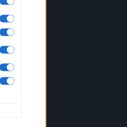
di
to la
ai