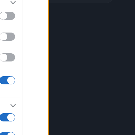
a
i un