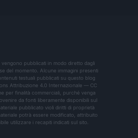
i vengono pubblicati in modo diretto dagli
eresse del momento. Alcune immagini presenti
contenuti testuali pubblicati su questo blog
ommons Attribuzione 4.0 Internazionale — CC
che per finalità commerciali, purché venga
ovenire da fonti liberamente disponibili sul
eriale pubblicato violi diritti di proprietà
materiale potrà essere modificato, attribuito
e utilizzare i recapiti indicati sul sito.