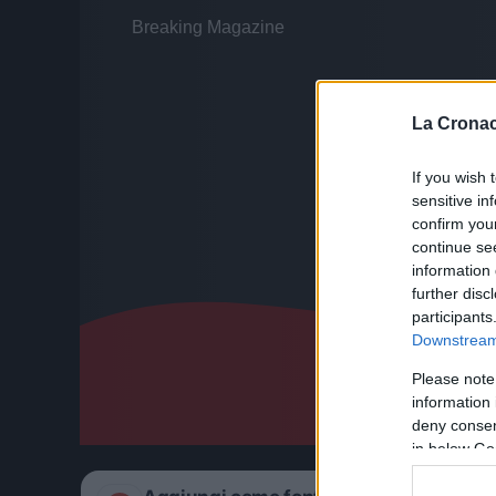
La Cronac
If you wish 
sensitive in
confirm you
continue se
information 
further disc
participants
Downstream 
Please note
information 
deny consent
in below Go