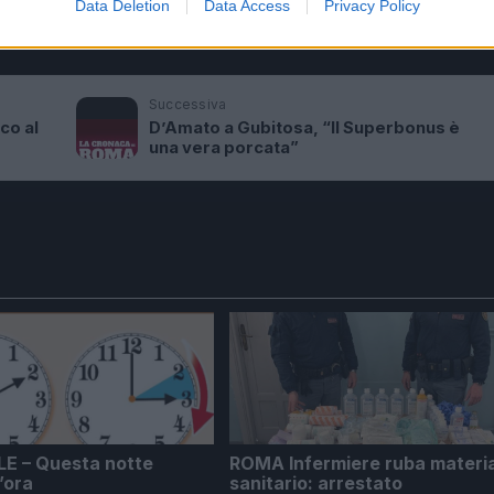
Data Deletion
Data Access
Privacy Policy
MIOMETRO’
Successiva
co al
D’Amato a Gubitosa, “Il Superbonus è
una vera porcata”
E – Questa notte
ROMA Infermiere ruba materi
’ora
sanitario: arrestato