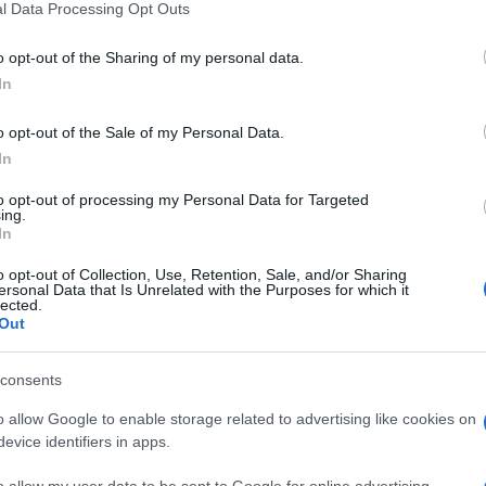
le
l Data Processing Opt Outs
o opt-out of the Sharing of my personal data.
In
 ha perso la vita lo scorso 10 gennaio a causa di una
rebbero ‘toppato’ la diagnosi.
o opt-out of the Sale of my Personal Data.
In
na cefalea e poi con una lombo-sciatalgia. Lo rivela Il
posta dal pm inquirente Eleonora Fini. Sotto la cui lente
to opt-out of processing my Personal Data for Targeted
ing.
 si è recata per curare il proprio malessere.
In
o opt-out of Collection, Use, Retention, Sale, and/or Sharing
be stato prescritto del Toradol contro quello che veniv
ersonal Data that Is Unrelated with the Purposes for which it
uale le sarebbe sopraggiunto a seguito di un movimento
lected.
Out
o è il
San Giovanni Addolorata
, che ha invece parlato d
consents
o allow Google to enable storage related to advertising like cookies on
evice identifiers in apps.
o allow my user data to be sent to Google for online advertising