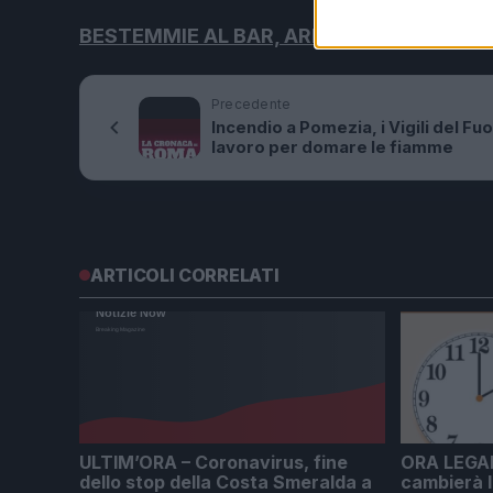
BESTEMMIE AL BAR, ARRIVA IL ‘BESTEM
Precedente
Incendio a Pomezia, i Vigili del Fuo
lavoro per domare le fiamme
ARTICOLI CORRELATI
ULTIM’ORA – Coronavirus, fine
ORA LEGAL
dello stop della Costa Smeralda a
cambierà l