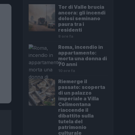
Tor di Valle brucia
ancora: gli incendi
dolosi seminano
paura tra i
residenti
8 ore fa
Roma, incendio in
appartamento:
morta una donna di
70 anni
10 ore fa
Riemerge il
passato: scoperta
di un palazzo
imperiale a Villa
Celimontana
riaccende il
dibattito sulla
tutela del
patrimonio
culturale