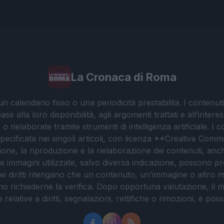
La Cronaca di Roma
 calendario fisso o una periodicità prestabilita. I contenut
ase alla loro disponibilità, agli argomenti trattati e all’int
 rielaborate tramite strumenti di intelligenza artificiale. I 
 specificata nei singoli articoli, con licenza **Creative C
ione, la riproduzione e la rielaborazione dei contenuti, an
. Le immagini utilizzate, salvo diversa indicazione, possono pr
ei diritti ritengano che un contenuto, un’immagine o altro mat
ssono richiederne la verifica. Dopo opportuna valutazione, il 
lative a diritti, segnalazioni, rettifiche o rimozioni, è possibil