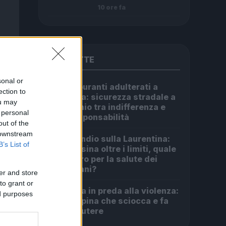
10 ore fa
PIÙ LETTE
sonal or
Carburanti adulterati a
1
ection to
Roma: sicurezza stradale a
ou may
rischio tra indifferenza e
 personal
irresponsabilità
out of the
 downstream
Incendio sulla Laurentina:
2
B’s List of
diossina oltre i limiti, quale
futuro per la salute dei
romani?
er and store
to grant or
Roma in preda alla violenza:
3
ed purposes
la rapina che sciocca e fa
discutere