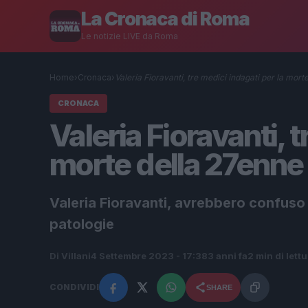
La Cronaca di Roma
Le notizie LIVE da Roma
Home
›
Cronaca
›
Valeria Fioravanti, tre medici indagati per la mort
CRONACA
Valeria Fioravanti, t
morte della 27enne
Valeria Fioravanti, avrebbero confuso i
patologie
Di Villani
4 Settembre 2023 - 17:38
3 anni fa
2 min di lett
CONDIVIDI
SHARE