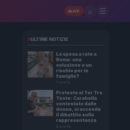
⌕
LIVE
ULTIME NOTIZIE
La spesa a rate a
Roma: una
soluzione o un
rischio per le
famiglie?
7 ore fa
Proteste al Tor Tre
Teste: Carabella
contestato dalle
donne, si accende
il dibattito sulla
rappresentanza
8 ore fa